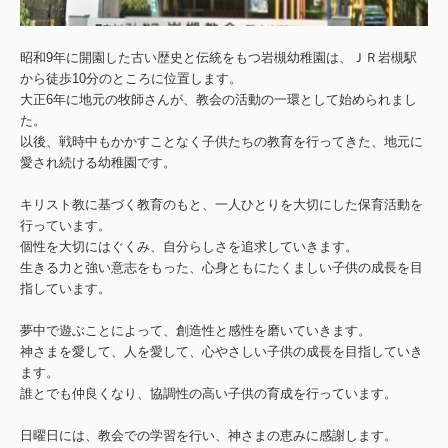
昭和9年に開園した古い歴史と伝統をもつ岩槻幼稚園は、ＪＲ岩槻駅
から徒歩10分のところに位置します。
大正6年に地元の牧師さんが、教会の活動の一環として始められまし
た。
以後、戦時中もかかすことなく子供たちの教育を行ってきた、地元に
愛され続ける幼稚園です。
キリスト教に基づく教育のもと、一人ひとりを大切にした保育活動を
行っています。
個性を大切にはぐくみ、自分らしさを追求していきます。
生きる力と強い意志をもった、心身ともにたくましい子供の成長を目
指しています。
夢中で遊ぶことによって、創造性と感性を磨いていきます。
神さまを愛して、人を愛して、心やさしい子供の成長を目指していき
ます。
誰とでも仲良くなり、協調性の高い子供の育成を行っています。
日曜日には、教会での学習を行い、神さまの恵みに感謝します。