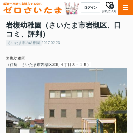
0
ログイン
お気に入り
岩槻幼稚園（さいたま市岩槻区、口
コミ、評判）
さいたま市の幼稚園
2017.02.23
岩槻幼稚園
（住所 さいたま市
岩槻区
本町４丁目３－１５
）