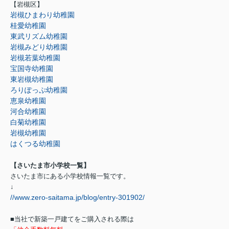
【岩槻区】
岩槻ひまわり幼稚園
桂愛幼稚園
東武リズム幼稚園
岩槻みどり幼稚園
岩槻若葉幼稚園
宝国寺幼稚園
東岩槻幼稚園
ろりぽっぷ幼稚園
恵泉幼稚園
河合幼稚園
白菊幼稚園
岩槻幼稚園
はくつる幼稚園
【さいたま市小学校一覧】
さいたま市にある小学校情報一覧です。
↓
//www.zero-saitama.jp/blog/entry-301902/
■当社で新築一戸建てをご購入される際は