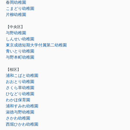
春岡幼稚園
こまどり幼稚園
片柳幼稚園
【中央区】
与野幼稚園
しんせい幼稚園
東京成徳短期大学付属第二幼稚園
青いとり幼稚園
与野本町幼稚園
【桜区】
浦和こばと幼稚園
おおとり幼稚園
さくら草幼稚園
ひなどり幼稚園
わかほ保育園
浦和すみれ幼稚園
淑徳与野幼稚園
さかわ幼稚園
西堀ひかわ幼稚園