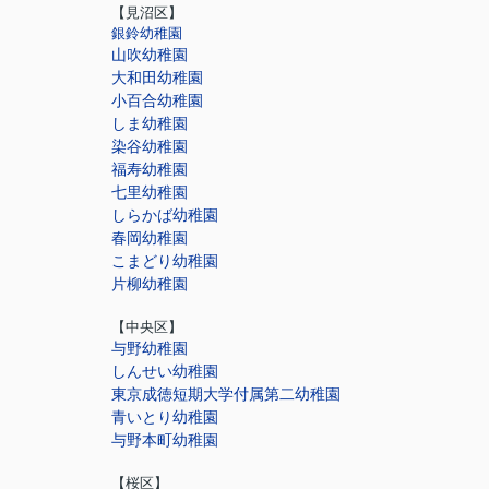
【見沼区】
銀鈴幼稚園
山吹幼稚園
大和田幼稚園
小百合幼稚園
しま幼稚園
染谷幼稚園
福寿幼稚園
七里幼稚園
しらかば幼稚園
春岡幼稚園
こまどり幼稚園
片柳幼稚園
【中央区】
与野幼稚園
しんせい幼稚園
東京成徳短期大学付属第二幼稚園
青いとり幼稚園
与野本町幼稚園
【桜区】