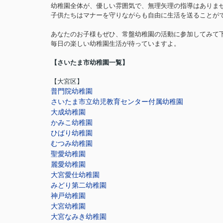
幼稚園全体が、優しい雰囲気で、無理矢理の指導はありま
子供たちはマナーを守りながらも自由に生活を送ることが
あなたのお子様もぜひ、常盤幼稚園の活動に参加してみて
毎日の楽しい幼稚園生活が待っていますよ。
【さいたま市幼稚園一覧】
【大宮区】
普門院幼稚園
さいたま市立幼児教育センター付属幼稚園
大成幼稚園
かみこ幼稚園
ひばり幼稚園
むつみ幼稚園
聖愛幼稚園
麗愛幼稚園
大宮愛仕幼稚園
みどり第二幼稚園
神戸幼稚園
大宮幼稚園
大宮なみき幼稚園