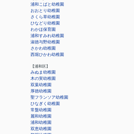
浦和こばと幼稚園
おおとり幼稚園
さくら草幼稚園
ひなどり幼稚園
わかほ保育園
浦和すみれ幼稚園
淑徳与野幼稚園
さかわ幼稚園
西堀ひかわ幼稚園
【浦和区】
みぬま幼稚園
木の実幼稚園
双葉幼稚園
厚徳幼稚園
聖フランソア幼稚園
ひなぎく幼稚園
常盤幼稚園
麗和幼稚園
浦和幼稚園
双恵幼稚園