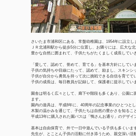
さいたま市浦和区にある、常盤幼稚園は、1954年に設立し
ＪＲ北浦和駅から徒歩5分に位置し、お隣りには、広大な
豊かな自然に囲まれて、子供たちがたくましく成長してい
「愛して、認めて、誉めて、育てる」を基本方針にしてい
子供の気持ちや目線にたって、認めて、励まし、スキンシ
子供が自分から勇気を持って次に挑戦できる自信を育てて
子供の成長は、毎日教員が記録して、保護者に提示してい
園舎は明るく広々として、廊下や階段も多くあり、公園に
ます。
園内の遊具は、平成8年に、40周年の記念事業のひとつと
木製の温かみを通じて、子供たちは自然の豊かさを知るこ
平成13年に購入された園バスは「鴨さんお通り」のデザイ
基本は自由保育で、外で一日中遊んでいる子供も多くいま
先生が、とことん子供の活動に付き添うため、親交深い活