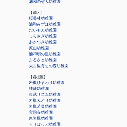
浦和のぞみ幼稚園
【緑区】
桜美林幼稚園
浦和みずほ幼稚園
だいもん幼稚園
しらさぎ幼稚園
あかつき幼稚園
原山幼稚園
浦和明の星幼稚園
ふるさと幼稚園
大古里育ちの森幼稚園
【岩槻区】
岩槻ひまわり幼稚園
桂愛幼稚園
東武リズム幼稚園
岩槻みどり幼稚園
岩槻若葉幼稚園
宝国寺幼稚園
東岩槻幼稚園
ろりぽっぷ幼稚園