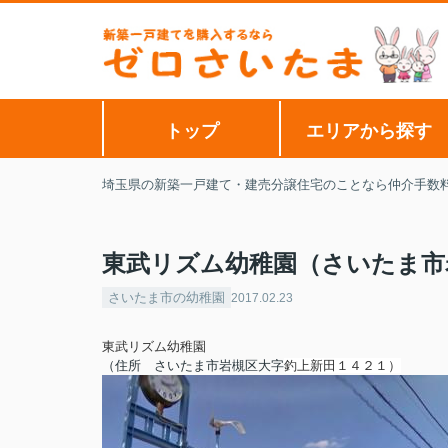
トップ
エリアから探す
埼玉県の新築一戸建て・建売分譲住宅のことなら仲介手数
東武リズム幼稚園（さいたま市
さいたま市の幼稚園
2017.02.23
東武リズム幼稚園
（住所 さいたま市
岩槻区
大字
釣上新田１４２１
）