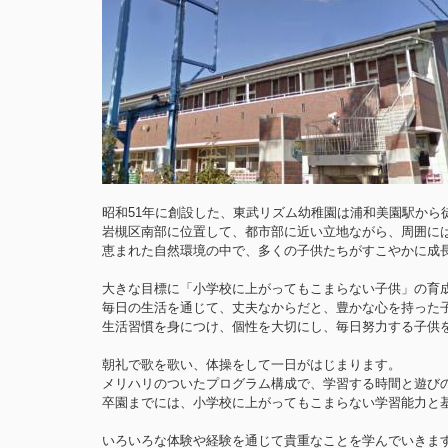
昭和51年に創設した、東武リズム幼稚園は浦和美園駅から
岩槻区南部に位置して、都市部に近い立地ながら、周囲に
恵まれた自然環境の中で、多くの子供たちがすこやかに成
大きな目標に「小学校に上がってもこまらない子供」の育
毎日の生活を通じて、丈夫なからだと、豊かな心を持った
生活習慣を身につけ、個性を大切にし、毎日努力する子供
朝礼で歌を歌い、体操をして一日がはじまります。
メリハリのついたプログラム構成で、学習する時間と遊び
卒園までには、小学校に上がってもこまらない学習能力と
いろいろな体験や経験を通じて貴重なことを学んでいきま