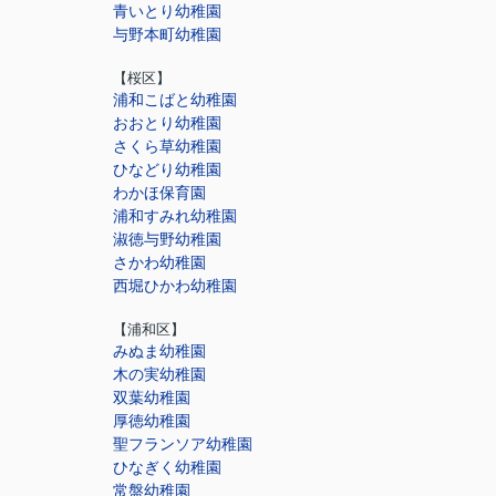
青いとり幼稚園
与野本町幼稚園
【桜区】
浦和こばと幼稚園
おおとり幼稚園
さくら草幼稚園
ひなどり幼稚園
わかほ保育園
浦和すみれ幼稚園
淑徳与野幼稚園
さかわ幼稚園
西堀ひかわ幼稚園
【浦和区】
みぬま幼稚園
木の実幼稚園
双葉幼稚園
厚徳幼稚園
聖フランソア幼稚園
ひなぎく幼稚園
常盤幼稚園