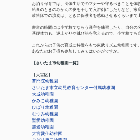
お泊り保育では、団体生活でのマナーや守るべきことを体
給食のときのみかんの皮を干して入浴剤にしたりなど、家
鼓笛隊での演奏は、ときに保護者を感動させるくらいまで
書道の時間には小学校でならう漢字を練習したり、自分の
基礎体力も、逆上がりや跳び箱を覚えるので、小学校でも
これからの子供の育成に特徴をもつ東武リズム幼稚園です
あなたのお子様も参加してみてはいかがですか。
【さいたま市幼稚園一覧】
【大宮区】
普門院幼稚園
さいたま市立幼児教育センター付属幼稚園
大成幼稚園
かみこ幼稚園
ひばり幼稚園
むつみ幼稚園
聖愛幼稚園
麗愛幼稚園
大宮愛仕幼稚園