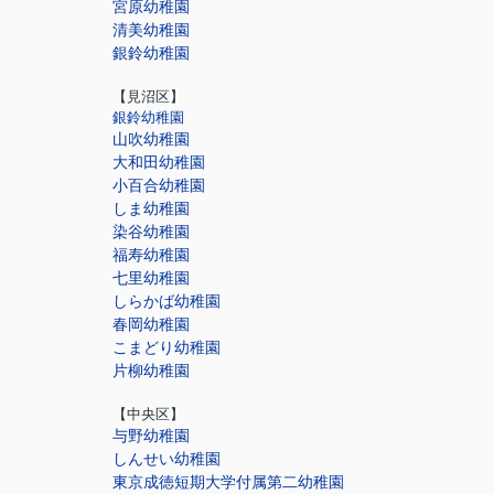
宮原幼稚園
清美幼稚園
銀鈴幼稚園
【見沼区】
銀鈴幼稚園
山吹幼稚園
大和田幼稚園
小百合幼稚園
しま幼稚園
染谷幼稚園
福寿幼稚園
七里幼稚園
しらかば幼稚園
春岡幼稚園
こまどり幼稚園
片柳幼稚園
【中央区】
与野幼稚園
しんせい幼稚園
東京成徳短期大学付属第二幼稚園