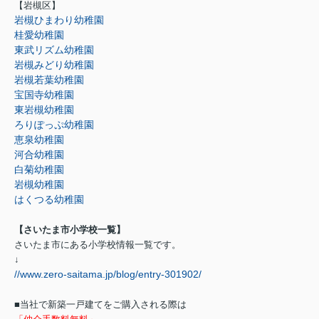
【岩槻区】
岩槻ひまわり幼稚園
桂愛幼稚園
東武リズム幼稚園
岩槻みどり幼稚園
岩槻若葉幼稚園
宝国寺幼稚園
東岩槻幼稚園
ろりぽっぷ幼稚園
恵泉幼稚園
河合幼稚園
白菊幼稚園
岩槻幼稚園
はくつる幼稚園
【さいたま市小学校一覧】
さいたま市にある小学校情報一覧です。
↓
//www.zero-saitama.jp/blog/entry-301902/
■当社で新築一戸建てをご購入される際は