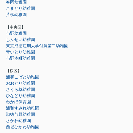
春岡幼稚園
こまどり幼稚園
片柳幼稚園
【中央区】
与野幼稚園
しんせい幼稚園
東京成徳短期大学付属第二幼稚園
青いとり幼稚園
与野本町幼稚園
【桜区】
浦和こばと幼稚園
おおとり幼稚園
さくら草幼稚園
ひなどり幼稚園
わかほ保育園
浦和すみれ幼稚園
淑徳与野幼稚園
さかわ幼稚園
西堀ひかわ幼稚園