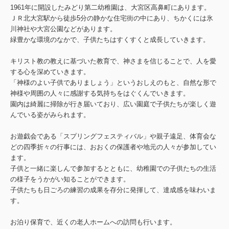
1961年に開設したみどり第二幼稚園は、大宮区高鼻町にあります。
ＪＲ北大宮駅から徒歩5分の静かな住宅街の中にあり、ちかくには氷
川神社や大宮公園などがあります。
緑豊かな環境のなかで、子供たちはすくすくと成長していきます。
キリスト教の教えに基づいた教育で、神さまを信じることで、人を愛
する心を深めていきます。
「神様のよい子供でありましょう」というおしえのもと、自然な形で
神様や周囲の人々に感謝する気持ちをはぐくんでいきます。
園内は綺麗に掃除が行き届いており、広い園庭で子供たちが楽しく遊
んでいる姿がみられます。
お遊戯会である「スプリングフェスティバル」や親子遠足、体育会な
どの四季折々の行事には、おおくの保護者や地元の人々が参加してい
ます。
子供と一緒に楽しんで参加するとともに、幼稚園での子供たちの生活
の様子をうかがい知ることができます。
子供たちも日ごろの練習の成果を存分に発揮して、達成感を味わいま
す。
お泊り保育で、近くの老人ホームへの訪問も行います。