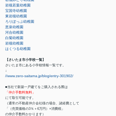
岩槻若葉幼稚園
宝国寺幼稚園
東岩槻幼稚園
ろりぽっぷ幼稚園
恵泉幼稚園
河合幼稚園
白菊幼稚園
岩槻幼稚園
はくつる幼稚園
【さいたま市小学校一覧】
さいたま市にある小学校情報一覧です。
↓
//www.zero-saitama.jp/blog/entry-301902/
■当社で新築一戸建てをご購入される際は
「仲介手数料無料」
にて取引可能です。
（通常の不動産仲介会社様の場合、諸経費として
「（売買価格の3％＋6万円）×消費税」
の仲介手数料かかります）