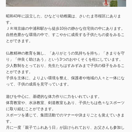
昭和43年に設立した、ひなどり幼稚園は、さいたま市桜区にありま
す。
ＪＲ埼京線の中浦和駅から徒歩10分の静かな住宅街の中にあります。
自然色豊かな環境の中で、すこやかに成長する子供たちの姿をみるこ
とができます。
仏教精神の教育を施し、「ありがとうの気持ちを持ち」「きまりを守
り」「仲良く助けあう」という3つのおやくそくを柱にしています。
少人数制をとっており、先生たちはすみずみまで子供の様子をみるこ
とができます。
子供を主体に、よりよい環境を整え、保護者や地域の人々と一体にな
って、子供の成長を見守っています。
遊びを中心に、基礎的な体力作りに力をいれています。
体育教室や、水泳教室、剣道教室もあり、子供たちは色々なスポーツ
に取り組むことができます。
スポーツを通じて、集団活動でのマナーや決まりごとも覚えていきま
す。
月に一度「親子でふれあう日」が設けられており、お父さんも参加し