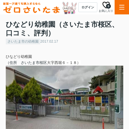
0
ログイン
お気に入り
ひなどり幼稚園（さいたま市桜区、
口コミ、評判）
さいたま市の幼稚園
2017.02.17
ひなどり幼稚園
（住所 さいたま市桜区
大字西堀６－１８
）