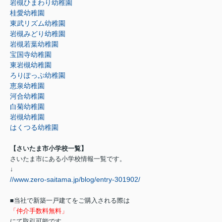
岩槻ひまわり幼稚園
桂愛幼稚園
東武リズム幼稚園
岩槻みどり幼稚園
岩槻若葉幼稚園
宝国寺幼稚園
東岩槻幼稚園
ろりぽっぷ幼稚園
恵泉幼稚園
河合幼稚園
白菊幼稚園
岩槻幼稚園
はくつる幼稚園
【さいたま市小学校一覧】
さいたま市にある小学校情報一覧です。
↓
//www.zero-saitama.jp/blog/entry-301902/
■当社で新築一戸建てをご購入される際は
「仲介手数料無料」
にて取引可能です。