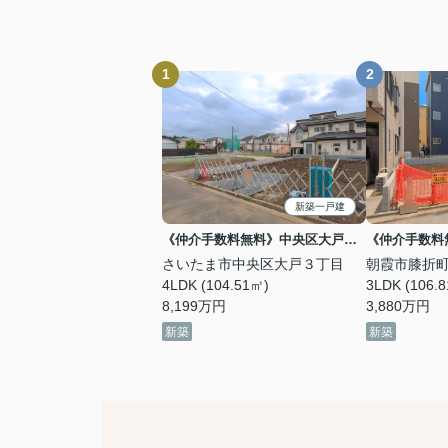
新築一戸建
《仲介手数料無料》中央区大戸３丁目11-14新築一戸建てKEIAI GRACE 2号棟
さいたま市中央区大戸３丁目
朝霞市膝折
4LDK (104.51㎡)
3LDK (106.
8,199
万円
3,880
万円
新築
新築