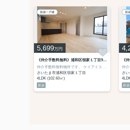
新築一戸建
新
5,699
4,
万円
《仲介手数料無料》浦和区駒場１丁目18-11新築一戸建てミラスモ 9号棟
《仲介手数料無料》浦和区領家１丁目9-8新築一戸建てケイアイグレイス 2号棟
。
ま市立道祖土小学校 距離560m
施工会社【(株)大宝建設】
ミラスモ（MIRASUMO)シリーズ。
仲介手数料無料物件です。
《学区と学校までの距離》
さいたま市立木崎中学校 距離830m
ホーク・ワン施工。
ケイアイスター不動産（ＫＥＩＡＩ）施工です。
さいたま市立大東小学校
《学区と学校まで
仲介
いたま市立木崎中学校 距離500m
目
さいたま市浦和区領家１丁目
さい
4LDK (102.60㎡)
4LDK
新築
新築