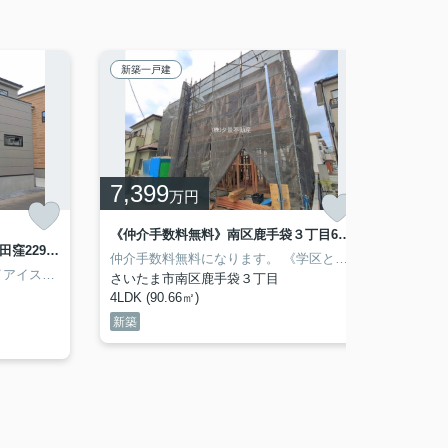
新築一戸建
新築一
7,399
6,0
万円
《仲介手数料無料》南区鹿手袋３丁目6-24新築一戸建てFiT 全1戸
《仲介手数料無料》南区大字太田窪2297-2新築一戸建てKEIAI GRACE 3号棟
仲介手数料無料になります。
《学区と学校までの距離》
仲介手
学校 距離950m
GARE（リガーレ）シリーズ。
動産（ＫＥＩＡＩ）施工です。
さいたま市立大谷場中学校 距離1,800m
《学区と学校までの距離》
‎KEIAI Grace（ケイアイグ
さいたま市立善前小学
さいたま市南区鹿手袋３丁目
さいた
4LDK (90.66㎡)
3LDK (
新築
新築