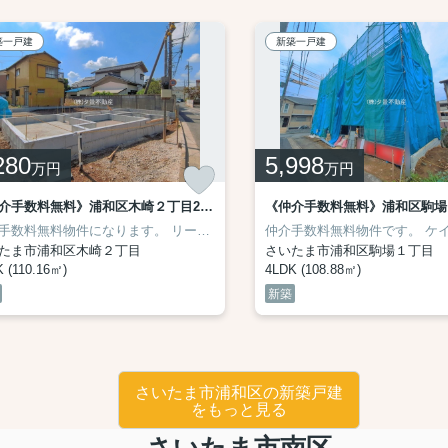
築一戸建
新築一戸建
280
5,998
万円
万円
《仲介手数料無料》浦和区木崎２丁目27-9新築一戸建てリーブルガーデン 1号棟
 距離560m
の距離》
手数料無料物件になります。
さいたま市立本太小学校 距離740m
さいたま市立木崎中学校 距離400m
‎KEIAI Grace（ケイアイグレイス）シリーズ。
リーブルガーデン（Livele Garden.S）シリーズです。
さいたま市立本太中学校 距離58
仲介手数料無料物件です。
《学区
ケイアイスター不
たま市浦和区木崎２丁目
さいたま市浦和区駒場１丁目
 (110.16㎡)
4LDK (108.88㎡)
新築
さいたま市浦和区の新築戸建
をもっと見る
さいたま市南区