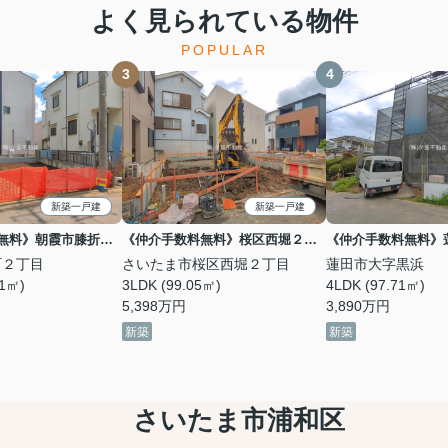
よく見られている物件
POPULAR
新築一戸建
新築一戸建
《仲介手数料無料》朝霞市膝折町２丁目3-49新築一戸建てグラファーレ 全1戸
《仲介手数料無料》桜区西堀２丁目14-16新築一戸建て 2号棟
町２丁目
さいたま市桜区西堀２丁目
蓮田市大字黒浜
81㎡)
3LDK (99.05㎡)
4LDK (97.71㎡)
5,398
万円
3,890
万円
新築
新築
さいたま市浦和区