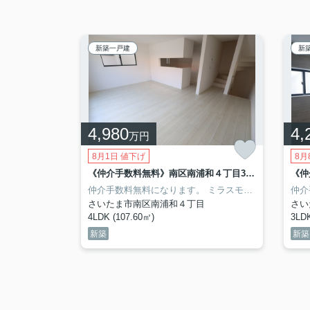
新築一戸建
新
4,980
4,
万円
8月1日 値下げ
8月
《仲介手数料無料》南区大字大谷口2562-22(全1戸)新築一戸建ていろどりアイタウン
《仲介手数料無料》南区南浦和４丁目3-17新築一戸建てミラスモ 2号棟
別所小学校 距離1,220m
ン施工。
計施工になります。
《学区と学校までの距離》
さいたま市立白幡中学校 距離1,670m
《学区と学校までの距離》
さいたま市立岸町小学校 距離190m
さいたま市立向小学校 
さいた
仲介手数料無料になります。
ミラスモ（MIRASUMO)シリーズ。
仲介
さいたま市南区南浦和４丁目
さい
4LDK (107.60㎡)
3LDK
新築
新築