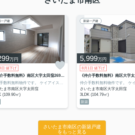
築一戸建
新築一戸建
299
5,999
万円
万円
8日 値下げ
8月1日 値下げ
《仲介手数料無料》南区大字太田窪2695-8新築一戸建てLIGARE 全1戸
距離950m
ま市立白幡中学校 距離720m
さいたま市立大谷口中学校 距離600m
手数料無料物件です。
ホーク・ワン施工。
ケイアイスター不動産（ＫＥＩＡＩ）施工です。
《学区と学校までの距離》
仲介手数料無料物件です。
さいたま市立文蔵小
LI
ケイアイスター不
たま市南区大字太田窪
さいたま市南区大字太田窪
 (109.90㎡)
3LDK (104.79㎡)
新築
さいたま市南区の新築戸建
をもっと見る