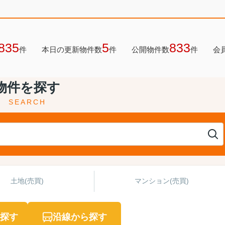
835
5
833
件
本日の更新物件数
件
公開物件数
件
会
物件を探す
SEARCH
土地(売買)
マンション(売買)
探す
沿線から探す