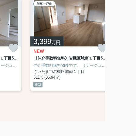
新築一戸建
新築一
3,399
4,4
万円
NEW
NEW
《仲介手数料無料》岩槻区城南１丁目5-41-1新築一戸建てリナージュ 3号棟
《仲介手数料無料》岩槻区城南１丁目5-41-1新築一戸建てリナージュ 2号棟
中学校 距離1,700m
立城南小学校 距離1,300m
GNAGE)シリーズです。
仲介手数料無料物件です。
さいたま市立柏陽中学校 距離550m
【アイディホーム㈱施工】
リナージュ（LIGNAGE)シリーズです。
《学区と学
仲介手
GARE（リガーレ）シリーズ。
《学区と学校までの距離》
さいたま市立大和田小学
さいたま市岩槻区城南１丁目
志木市
3LDK (86.94㎡)
4LDK (
新築
新築