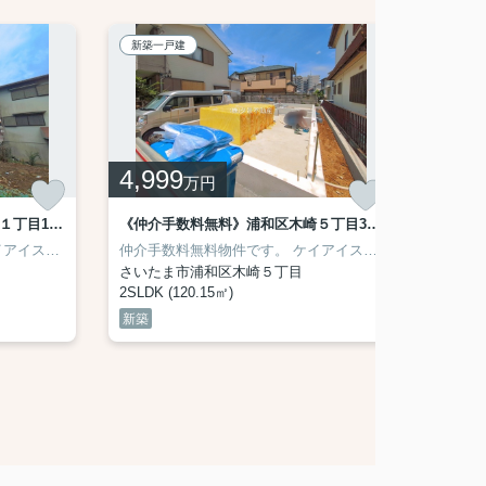
新築一戸建
新築一
4,999
7,9
万円
《仲介手数料無料》浦和区駒場１丁目16-15新築一戸建てKEIAI GRACE 1号棟
《仲介手数料無料》浦和区木崎５丁目34-16新築一戸建てKEIAI GRACE 全1戸
0m
と学校までの距離》
動産（ＫＥＩＡＩ）施工です。
施工会社【一建設㈱】
さいたま市立木崎小学校 距離1,100m
仲介手数料無料物件です。
《学区と学校までの距離》
‎KEIAI Grace（ケイアイグ
ケイアイスター不動産（ＫＥＩＡＩ）施工です。
さいたま市立本太中学
さいたま市立木崎小学
仲介手
さいたま市浦和区木崎５丁目
さいた
2SLDK (120.15㎡)
4LDK (
新築
新築