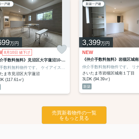
築一戸建
新築一戸建
699
3,399
万円
万円
W
NEW
8月10日 値下げ
《仲介手数料無料》見沼区大字蓮沼10-4新築一戸建てリガーレ 全1戸
ーズ。
《学区と学校までの距離》
【アイディホーム㈱施工】
蓮田市立黒浜小学校 距離1,300m
《学区と学校までの距離》
仲介手数料無料物件です。
蓮田市立黒浜
さいたま市
リナージュ（LI
手数料無料物件です。
ケイアイスター不動産（ＫＥＩＡＩ）施工です。
LI
さいたま市岩槻区城南１丁目
たま市見沼区大字蓮沼
3LDK (94.39㎡)
K (117.61㎡)
新築
売買新着物件の一覧
をもっと見る