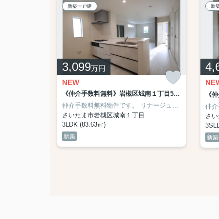
新築一戸建
新
3,099
4,
万円
NEW
NE
《仲介手数料無料》蓮田市緑町２丁目11-3新築一戸建てリガーレ 全1戸
《仲介手数料無料》岩槻区城南１丁目5-41-1新築一戸建てリナージュ 1号棟
1,320m
での距離》
朝霞第一中学校 距離1,310m
イスター不動産（ＫＥＩＡＩ）施工です。
越谷市立新方小学校 距離450m
越谷市立新栄中学校 距離1,120m
仲介手数料無料物件です。
越谷市立北陽中学校 距離1,500m
LIGARE（リガーレ）シリ
リナージュ（LIGNAGE)シリーズです。
仲介
さいたま市岩槻区城南１丁目
さい
3LDK (83.63㎡)
3SLD
新築
新築