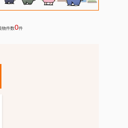
0
員物件数
件