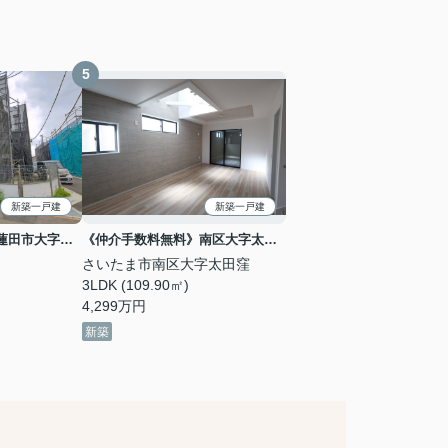
新築一戸建
新築一戸建
《仲介手数料無料》蓮田市大字黒浜2343-3新築一戸建てハートフルタウン A号棟
《仲介手数料無料》南区大字太田窪2695-8新築一戸建てLIGARE 全1戸
さいたま市南区大字太田窪
3LDK (109.90㎡)
4,299
万円
新築