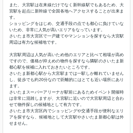
また、大宮駅は在来線だけでなく新幹線駅でもあるため、大
宮駅を起点に新幹線で全国各地へアクセスすることが出来ま
す。
ショッピングをはじめ、交通手段の点でも都心に負けていな
いため、非常に人気が高いエリアをなっています。
さいたま市大宮区で一戸建てやマンションを探すなら大宮駅
周辺は有力な候補地です。
大宮駅周辺は人気が高いため他のエリアと比べて相場が高め
ですので、価格が抑えめの物件を探すなら隣駅のさいたま新
都心駅を候補に入れておきたいところです。
さいたま新都心駅から大宮駅までは一駅しか離れていません
し、徒歩でも約20分なので距離的にはとても近い場所にあり
ます。
さいたまスーパーアリーナが駅前にあるためイベント開催時
は非常に混雑しますが、大宮駅に近いので大宮駅周辺と合わ
せて物件探しの候補地として有力です。
さいたま市大宮区内でショッピングや交通手段が便利なエリ
アを探すなら、候補地として大宮駅やさいたま新都心駅は外
せません。