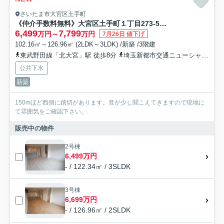
さいたま市大宮区土手町
《仲介手数料無料》大宮区土手町１丁目273-5新築一戸建てケイアイグレイス
6,499
7,799
万円～
万円
7月26日 値下げ
102.16㎡～126.96㎡ (2LDK～3LDK) /新築 /3階建
東武野田線「北大宮」駅 徒歩8分
埼玉新都市交通ニューシャトル「鉄道博物館（大成）」駅 徒歩10分
公共下水
新築
150mほど西側に踏切があります。音が少し聞こえてきますので現地に
て雰囲気をご確認下さい。
販売中の物件
2号棟
6,499万円
- / 122.34㎡ / 3SLDK
3号棟
6,699万円
- / 126.96㎡ / 2SLDK