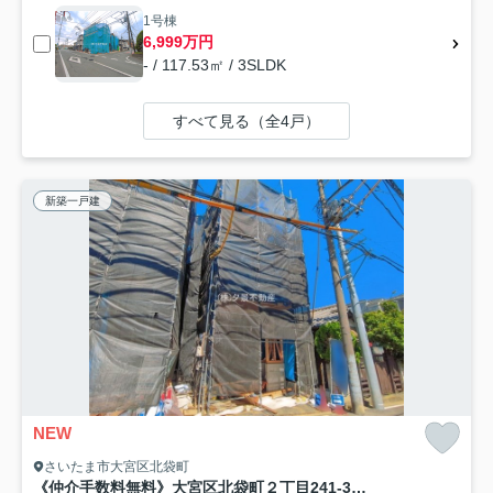
1号棟
6,999万円
- / 117.53㎡ / 3SLDK
すべて見る（全4戸）
新築一戸建
NEW
さいたま市大宮区北袋町
《仲介手数料無料》大宮区北袋町２丁目241-3新築一戸建て‎リガーレ