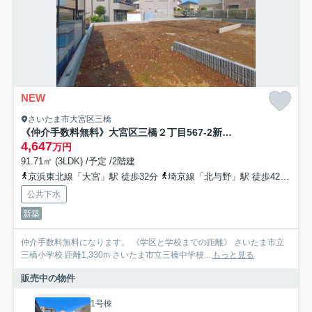
NEW
さいたま市大宮区三橋
《仲介手数料無料》大宮区三橋２丁目567-2新築一戸建て
4,647
万円
91.71㎡ (3LDK) /予定 /2階建
京浜東北線「大宮」駅 徒歩32分
埼京線「北与野」駅 徒歩42分
埼
公共下水
新築
仲介手数料無料になります。 《学区と学校までの距離》 さいたま市立
三橋小学校 距離1,330m さいたま市立三橋中学校...
もっと見る
販売中の物件
1号棟