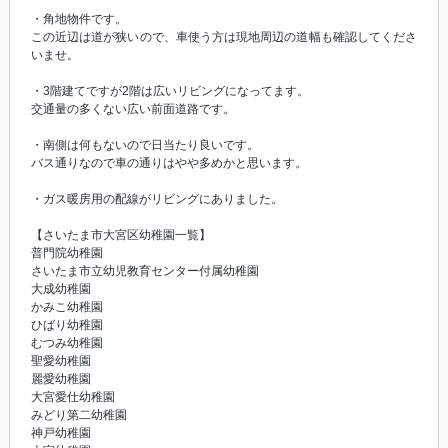
・角地物件です。
この近辺は道が狭いので、車使う方は現地周辺の道幅も確認してくださ
いませ。
・3階建てですが2階は広いリビングになってます。
交通量の多くない広い前面道路です。
・南側は何もないので日当たり良いです。
バス通りなので車の通りはやや多めかと思います。
・ガス暖房用の配線がリビングにありました。
【さいたま市大宮区幼稚園一覧】
普門院幼稚園
さいたま市立幼児教育センター付属幼稚園
大成幼稚園
かみこ幼稚園
ひばり幼稚園
むつみ幼稚園
聖愛幼稚園
麗愛幼稚園
大宮愛仕幼稚園
みどり第二幼稚園
神戸幼稚園