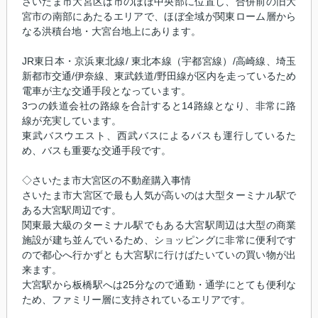
さいたま市大宮区は市のほぼ中央部に位置し、合併前の旧大
宮市の南部にあたるエリアで、ほぼ全域が関東ローム層から
なる洪積台地・大宮台地上にあります。
JR東日本・京浜東北線/ 東北本線（宇都宮線）/高崎線、埼玉
新都市交通/伊奈線、東武鉄道/野田線が区内を走っているため
電車が主な交通手段となっています。
3つの鉄道会社の路線を合計すると14路線となり、非常に路
線が充実しています。
東武バスウエスト、西武バスによるバスも運行しているた
め、バスも重要な交通手段です。
◇さいたま市大宮区の不動産購入事情
さいたま市大宮区で最も人気が高いのは大型ターミナル駅で
ある大宮駅周辺です。
関東最大級のターミナル駅でもある大宮駅周辺は大型の商業
施設が建ち並んでいるため、ショッピングに非常に便利です
ので都心へ行かずとも大宮駅に行けばたいていの買い物が出
来ます。
大宮駅から板橋駅へは25分なので通勤・通学にとても便利な
ため、ファミリー層に支持されているエリアです。