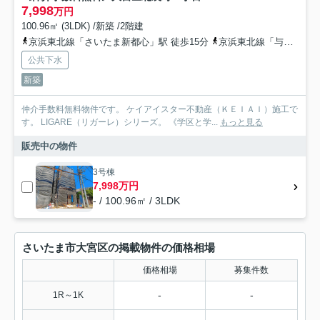
7,998
万円
100.96㎡ (3LDK) /新築 /2階建
京浜東北線「さいたま新都心」駅 徒歩15分
京浜東北線「与野」駅 徒歩23分
公共下水
新築
仲介手数料無料物件です。 ケイアイスター不動産（ＫＥＩＡＩ）施工で
す。 LIGARE（リガーレ）シリーズ。 《学区と学...
もっと見る
販売中の物件
3号棟
7,998万円
- / 100.96㎡ / 3LDK
さいたま市大宮区の掲載物件の価格相場
価格相場
募集件数
-
-
1R～1K