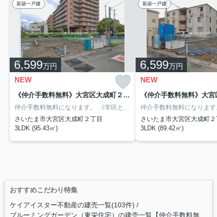
新築一戸建
新築一戸建
6,599
6,599
万円
万円
NEW
NEW
《仲介手数料無料》大宮区大成町２丁目476-1新築一戸建て 1号棟
仲介手数料無料になります。
《学区と学校までの距離》
仲介手数料無料になります
さいたま市立大
さいたま市大宮区大成町２丁目
さいたま市大宮区大成町２
3LDK (95.43㎡)
3LDK (89.42㎡)
おすすめこだわり特集
ケイアイスター不動産の建売一覧(103件)
ブルーミングガーデン（東栄住宅）の建売一覧【仲介手数料無