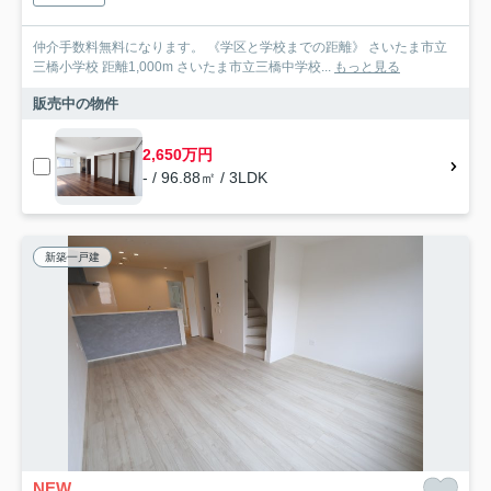
仲介手数料無料になります。 《学区と学校までの距離》 さいたま市立
三橋小学校 距離1,000m さいたま市立三橋中学校...
もっと見る
販売中の物件
2,650万円
- / 96.88㎡ / 3LDK
新築一戸建
NEW