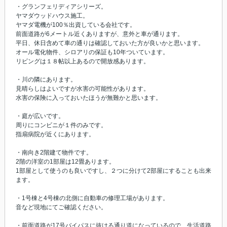
・グランフェリディアシリーズ。
ヤマダウッドハウス施工。
ヤマダ電機が100％出資している会社です。
前面道路が6メートル近くありますが、意外と車が通ります。
平日、休日含めて車の通りは確認しておいた方が良いかと思います。
オール電化物件、シロアリの保証も10年ついています。
リビングは１８帖以上あるので開放感あります。
・川の隣にあります。
見晴らしはよいですが水害の可能性があります。
水害の保険に入っておいたほうが無難かと思います。
・庭が広いです。
周りにコンビニが１件のみです。
指扇病院が近くにあります。
・南向き2階建て物件です。
2階の洋室の1部屋は12畳あります。
1部屋として使うのも良いですし、２つに分けて2部屋にすることも出来
ます。
・1号棟と4号棟の北側に自動車の修理工場があります。
音など現地にてご確認ください。
・前面道路が17号バイパスに抜ける通り道になっているので、生活道路