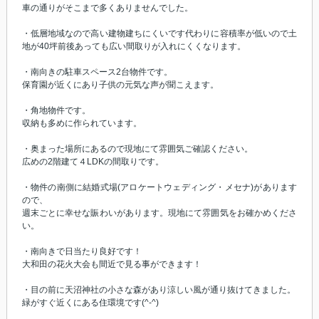
車の通りがそこまで多くありませんでした。
・低層地域なので高い建物建ちにくいです代わりに容積率が低いので土
地が40坪前後あっても広い間取りが入れにくくなります。
・南向きの駐車スペース2台物件です。
保育園が近くにあり子供の元気な声が聞こえます。
・角地物件です。
収納も多めに作られています。
・奥まった場所にあるので現地にて雰囲気ご確認ください。
広めの2階建て４LDKの間取りです。
・物件の南側に結婚式場(アロケートウェディング・メセナ)があります
ので、
週末ごとに幸せな賑わいがあります。現地にて雰囲気をお確かめくださ
い。
・南向きで日当たり良好です！
大和田の花火大会も間近で見る事ができます！
・目の前に天沼神社の小さな森があり涼しい風が通り抜けてきました。
緑がすぐ近くにある住環境です(^-^)