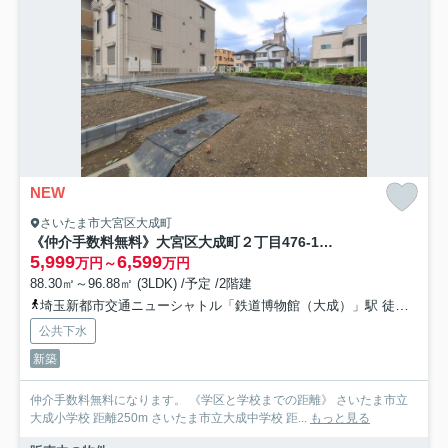
NEW
さいたま市大宮区大成町
《仲介手数料無料》大宮区大成町２丁目476-1新築一戸建て
5,999
6,599
万円～
万円
88.30㎡～96.88㎡ (3LDK) /予定 /2階建
埼玉新都市交通ニューシャトル「鉄道博物館（大成）」駅 徒歩15分
公共下水
新築
仲介手数料無料になります。 《学区と学校までの距離》 さいたま市立
大成小学校 距離250m さいたま市立大成中学校 距...
もっと見る