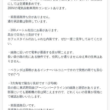
にしては交通量多めです。
200Vの電気自動車用外コンセントあります。
・前面道路持ち分がありません。
通行承諾書は取得しています。
・200メートル先位にお墓があります。
高台で日当たり良好です！
カフェスタイルのおしゃれな内装です。ぜひ一度ご見学してみてくださ
い。
・線路に近いので電車が通過する音が聞こえます。
長い袋小路の先にある物件です。住民しか通りませんゆえ車の往来はあ
りません。
・ベランダは屋根があるインナーバルコニーですので突然の雨でも安心
です(^-^)
・3方角地で陽当り良好です！(2号棟)
目の前に東武野田線(アーバンパークライン)の線路と踏切があります。
部屋にいても遮断機の音は聞こえますので、どれくらいの音量か現地に
て確認お願いいたします。
・前面道路広いです。
北道路なので日当たりはありません。