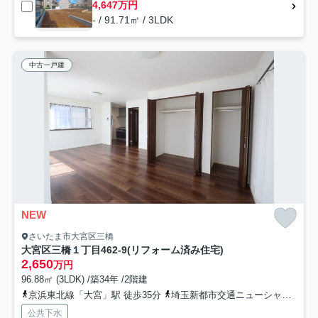
4,647万円
- / 91.71㎡ / 3LDK
中古一戸建
NEW
さいたま市大宮区三橋
大宮区三橋１丁目462-9(リフォーム済み住宅)
2,650
万円
96.88㎡ (3LDK) /築34年 /2階建
京浜東北線「大宮」駅 徒歩35分
埼玉新都市交通ニューシャトル「鉄道博物館（大成）」駅 徒歩28分
公共下水