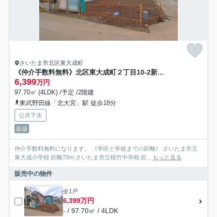
さいたま市北区東大成町
《仲介手数料無料》北区東大成町２丁目10-2新築一戸建て‎
6,399
万円
97.70㎡ (4LDK) /予定 /2階建
東武野田線「北大宮」駅 徒歩18分
公共下水
新築
仲介手数料無料になります。 《学区と学校までの距離》 さいたま市立
東大成小学校 距離70m さいたま市立植竹中学校 距...
もっと見る
販売中の物件
全1戸
6,399万円
- / 97.70㎡ / 4LDK