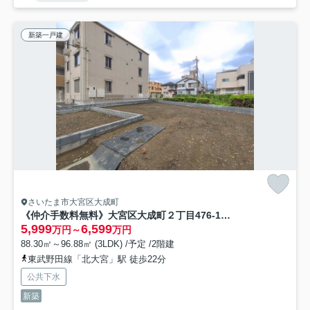
新築一戸建
さいたま市大宮区大成町
《仲介手数料無料》大宮区大成町２丁目476-1新築一戸建て
5,999
6,599
万円～
万円
88.30㎡～96.88㎡ (3LDK) /予定 /2階建
東武野田線「北大宮」駅 徒歩22分
公共下水
新築