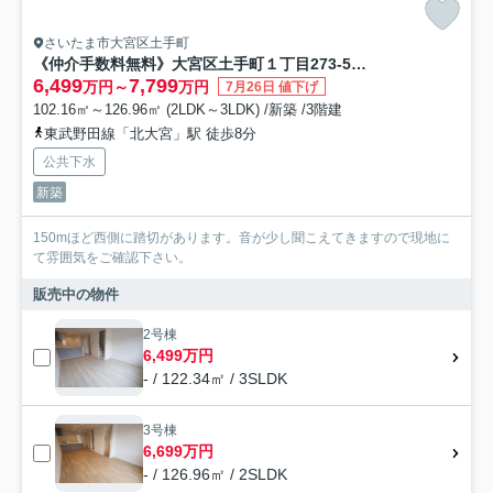
さいたま市大宮区土手町
《仲介手数料無料》大宮区土手町１丁目273-5新築一戸建てケイアイグレイス
6,499
7,799
万円～
万円
7月26日 値下げ
102.16㎡～126.96㎡ (2LDK～3LDK) /新築 /3階建
東武野田線「北大宮」駅 徒歩8分
公共下水
新築
150mほど西側に踏切があります。音が少し聞こえてきますので現地に
て雰囲気をご確認下さい。
販売中の物件
2号棟
6,499万円
- / 122.34㎡ / 3SLDK
3号棟
6,699万円
- / 126.96㎡ / 2SLDK