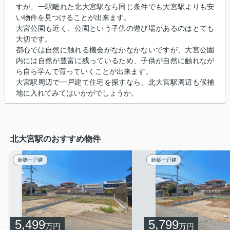
すが、一駅離れた北大宮駅なら同じ条件でも大宮駅よりも安
い物件を見つけることが出来ます。
大宮公園も近く、公園という子供の遊び場があるのはとても
大切です。
都心では自然に触れる機会がなかなかないですが、大宮公園
内には自然が豊富に残っているため、子供が自然に触れなが
ら自ら学んで育っていくことが出来ます。
大宮駅周辺で一戸建て住宅を探すなら、北大宮駅周辺も候補
地に入れてみてはいかがでしょうか。
北大宮駅のおすすめ物件
新築一戸建
新築一戸建
5,499
5,799
万円
万円