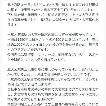
北大宮駅は一日に5,600人ほどが乗り降りする東武鉄道野田線
の駅で、埼玉県さいたま市大宮区土手町に所在しています。
下りは岩槻・春日部・柏・船橋方面行き、上りは大宮方面行
きの電車が出ており、1駅先に大型ターミナル駅・大宮駅があ
ります。
当駅と東隣駅の大宮公園駅の間に大宮公園が広がっており、
当園は1990年に日本さくら名所100選に選ばれており、春に
は約1,000本のソメイヨシノが桜の花を咲かせるため、毎年多
くの花見客が足を運びます。
公園内には野球場、サッカー場、競輪場などがあり、スポー
ツを目的とした人も多く訪れています。
北大宮駅周辺は市街地に差し掛かっていますが、住宅地が広
がっているため、一戸建て住宅を探しやすいエリアです。
一駅先の大宮駅までの乗車時間はわずか2分ですし、歩いても
15分ほどでアクセス出来ます。
自転車なら徒歩の半分の時間で大宮駅までアクセス出来ます
し、大宮駅寄りの場所で物件を探せば大宮駅をメインに買い
物が出来るのでとても便利です。
大宮駅周辺だと人が多いですし物件の相場も高くなっていま