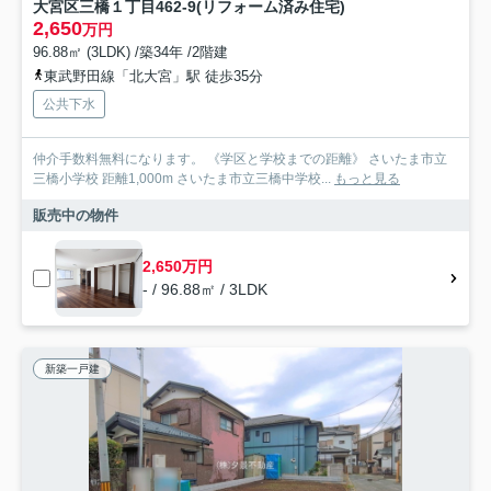
大宮区三橋１丁目462-9(リフォーム済み住宅)
2,650
万円
96.88㎡ (3LDK) /築34年 /2階建
東武野田線「北大宮」駅 徒歩35分
公共下水
仲介手数料無料になります。 《学区と学校までの距離》 さいたま市立
三橋小学校 距離1,000m さいたま市立三橋中学校...
もっと見る
販売中の物件
2,650万円
- / 96.88㎡ / 3LDK
新築一戸建