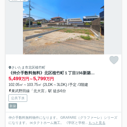
さいたま市北区植竹町
《仲介手数料無料》北区植竹町１丁目156新築一戸建てグラファーレ
5,499
5,799
万円～
万円
102.05㎡～103.75㎡ (2LDK～3LDK) /予定 /3階建
東武野田線「北大宮」駅 徒歩6分
公共下水
新築
仲介手数料無料物件になります。 GRAFARE（グラファーレ）シリーズ
になります。 ㈱タクトホーム施工。 《学区と学校...
もっと見る