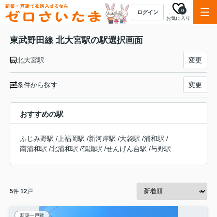
0
ログイン
お気に入り
東武野田線 北大宮駅の駅選択画面
北大宮駅
変更
条件から探す
変更
おすすめの駅
ふじみ野駅
/
上福岡駅
/
新河岸駅
/
大袋駅
/
浦和駅
/
南浦和駅
/
北浦和駅
/
鶴瀬駅
/
せんげん台駅
/
与野駅
5
件
12
戸
新築一戸建