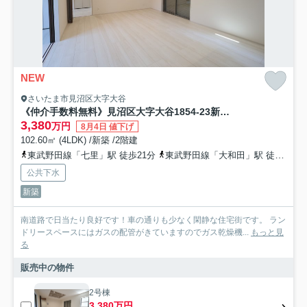
NEW
さいたま市見沼区大字大谷
《仲介手数料無料》見沼区大字大谷1854-23新築一戸建てリーブルガーデン
3,380
万円
8月4日 値下げ
102.60㎡ (4LDK) /新築 /2階建
東武野田線「七里」駅 徒歩21分
東武野田線「大和田」駅 徒歩30分
公共下水
新築
南道路で日当たり良好です！車の通りも少なく閑静な住宅街です。 ラン
ドリースペースにはガスの配管がきていますのでガス乾燥機...
もっと見
る
販売中の物件
2号棟
3,380万円