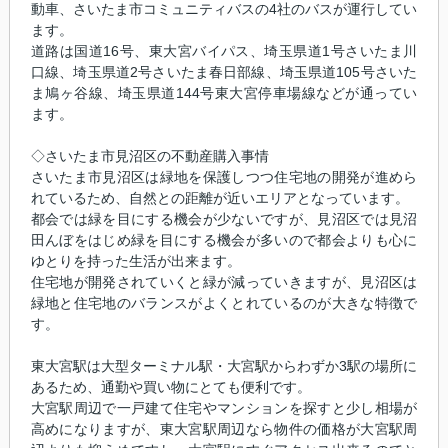
動車、さいたま市コミュニティバスの4社のバスが運行してい
ます。
道路は国道16号、東大宮バイパス、埼玉県道1号さいたま川
口線、埼玉県道2号さいたま春日部線、埼玉県道105号さいた
ま鳩ヶ谷線、埼玉県道144号東大宮停車場線などが通ってい
ます。
◇さいたま市見沼区の不動産購入事情
さいたま市見沼区は緑地を保護しつつ住宅地の開発が進めら
れているため、自然との距離が近いエリアとなっています。
都会では緑を目にする機会が少ないですが、見沼区では見沼
田んぼをはじめ緑を目にする機会が多いので都会よりも心に
ゆとりを持った生活が出来ます。
住宅地が開発されていくと緑が減っていきますが、見沼区は
緑地と住宅地のバランスがよくとれているのが大きな特徴で
す。
東大宮駅は大型ターミナル駅・大宮駅からわずか3駅の場所に
あるため、通勤や買い物にとても便利です。
大宮駅周辺で一戸建て住宅やマンションを探すと少し相場が
高めになりますが、東大宮駅周辺なら物件の価格が大宮駅周