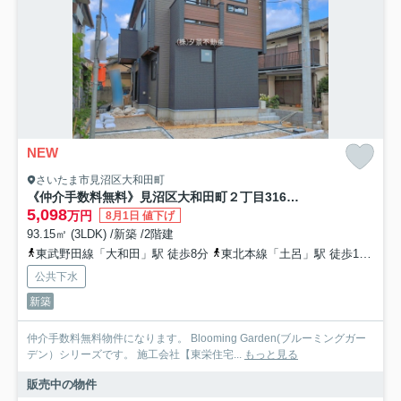
NEW
さいたま市見沼区大和田町
《仲介手数料無料》見沼区大和田町２丁目316新築一戸建てブルーミングガーデン
5,098
万円
8月1日 値下げ
93.15㎡ (3LDK) /新築 /2階建
東武野田線「大和田」駅 徒歩8分
東北本線「土呂」駅 徒歩17分
東
公共下水
新築
仲介手数料無料物件になります。 Blooming Garden(ブルーミングガー
デン）シリーズです。 施工会社【東栄住宅...
もっと見る
販売中の物件