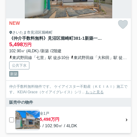
NEW
さいたま市見沼区堀崎町
《仲介手数料無料》見沼区堀崎町381-1新築一戸建て‎KEIAI Grace
5,498
万円
102.90㎡ (4LDK) /新築 /2階建
東武野田線「七里」駅 徒歩10分
東武野田線「大和田」駅 徒歩18分
公共下水
新築
仲介手数料無料物件です。 ケイアイスター不動産（ＫＥＩＡＩ）施工で
す。 ‎KEIAI Grace（ケイアイグレイス）シリ...
もっと見る
販売中の物件
全1戸
5,498万円
- / 102.90㎡ / 4LDK