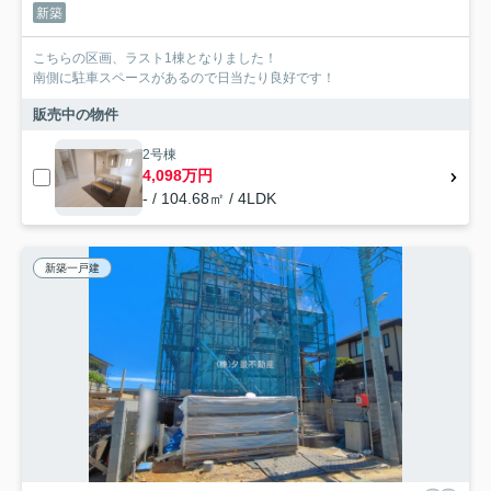
新築
こちらの区画、ラスト1棟となりました！
南側に駐車スペースがあるので日当たり良好です！
販売中の物件
2号棟
4,098万円
- / 104.68㎡ / 4LDK
新築一戸建