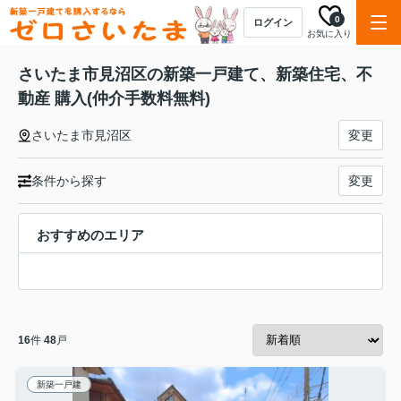
0
ログイン
お気に入り
さいたま市見沼区の新築一戸建て、新築住宅、不
動産 購入(仲介手数料無料)
さいたま市見沼区
変更
条件から探す
変更
おすすめのエリア
16
件
48
戸
新築一戸建