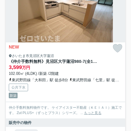
NEW
さいたま市見沼区大字蓮沼
《仲介手数料無料》見沼区大字蓮沼980-7(全1戸)新築一戸建てずっとプラス
3,599
万円
102.00㎡ (4LDK) /新築 /2階建
東武野田線「大和田」駅 徒歩8分
東武野田線「七里」駅 徒歩17分
公共下水
新築
仲介手数料無料物件です。 ケイアイスター不動産（ＫＥＩＡＩ）施工で
す。 Zut PLUS+（ずっとプラス）シリーズ。 ...
もっと見る
販売中の物件