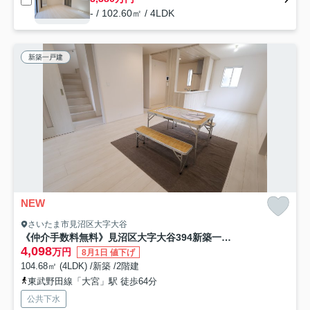
- / 102.60㎡ / 4LDK
新築一戸建
NEW
さいたま市見沼区大字大谷
《仲介手数料無料》見沼区大字大谷394新築一戸建てブルーミングガーデン
4,098
万円
8月1日 値下げ
104.68㎡ (4LDK) /新築 /2階建
東武野田線「大宮」駅 徒歩64分
公共下水