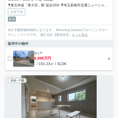
東北本線「東大宮」駅 徒歩10分
埼玉新都市交通ニューシャトル「今羽」駅 徒歩21分
公共下水
新築
仲介手数料無料物件になります。 Blooming Garden(ブルーミングガー
デン）シリーズです。 施工会社【東栄住宅...
もっと見る
販売中の物件
全1戸
6,998万円
- / 101.23㎡ / 3LDK
新築一戸建