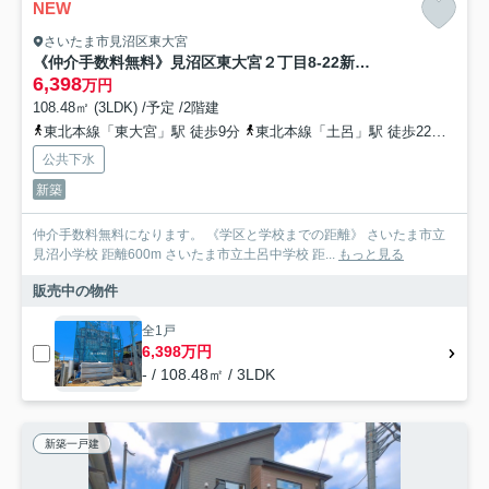
NEW
さいたま市見沼区東大宮
《仲介手数料無料》見沼区東大宮２丁目8-22新築一戸建て
6,398
万円
108.48㎡ (3LDK) /予定 /2階建
東北本線「東大宮」駅 徒歩9分
東北本線「土呂」駅 徒歩22分
埼玉
公共下水
新築
仲介手数料無料になります。 《学区と学校までの距離》 さいたま市立
見沼小学校 距離600m さいたま市立土呂中学校 距...
もっと見る
販売中の物件
全1戸
6,398万円
- / 108.48㎡ / 3LDK
新築一戸建