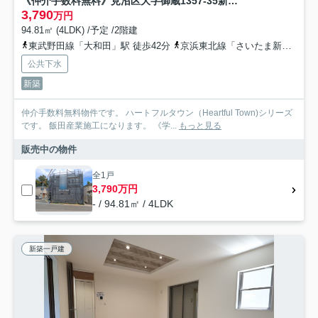
《仲介手数料無料》見沼区大字御蔵1357-35新築一戸建て‎ハートフルタウン
3,790
万円
94.81㎡ (4LDK) /予定 /2階建
東武野田線「大和田」駅 徒歩42分
京浜東北線「さいたま新都心」駅 徒歩52分
公共下水
新築
仲介手数料無料物件です。 ハートフルタウン（Heartful Town)シリーズ
です。 飯田産業施工になります。 《学...
もっと見る
販売中の物件
全1戸
3,790万円
- / 94.81㎡ / 4LDK
新築一戸建