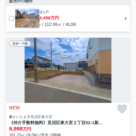
販売中の物件
全1戸
4,498万円
- / 112.06㎡ / 4LDK
新築一戸建
NEW
さいたま市見沼区東大宮
《仲介手数料無料》見沼区東大宮２丁目52-1新築一戸建てブルーミングガーデン
6,998
万円
101.23㎡ (3LDK) /予定 /2階建