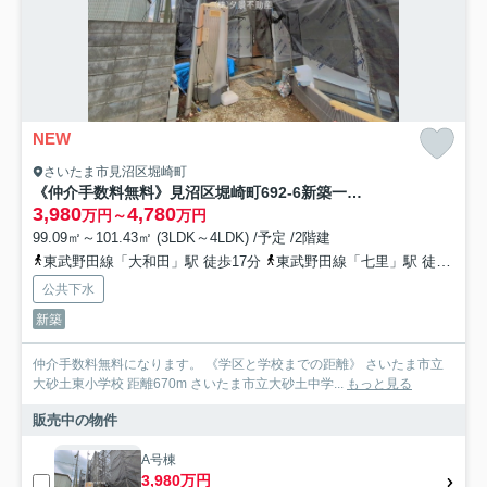
NEW
さいたま市見沼区堀崎町
《仲介手数料無料》見沼区堀崎町692-6新築一戸建て
3,980
4,780
万円～
万円
99.09㎡～101.43㎡ (3LDK～4LDK) /予定 /2階建
東武野田線「大和田」駅 徒歩17分
東武野田線「七里」駅 徒歩18分
公共下水
新築
仲介手数料無料になります。 《学区と学校までの距離》 さいたま市立
大砂土東小学校 距離670m さいたま市立大砂土中学...
もっと見る
販売中の物件
A号棟
3,980万円