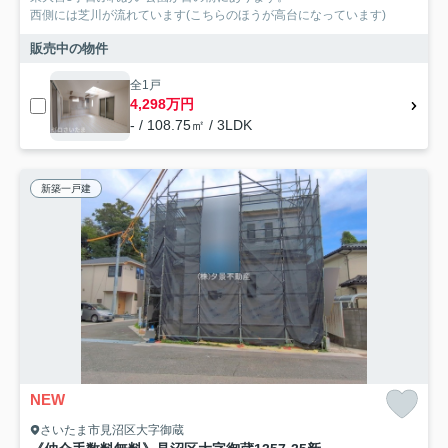
西側には芝川が流れています(こちらのほうが高台になっています)
販売中の物件
全1戸
4,298万円
- / 108.75㎡ / 3LDK
新築一戸建
NEW
さいたま市見沼区大字御蔵