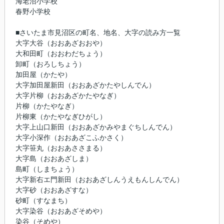
海老沼小学校
春野小学校
■さいたま市見沼区の町名、地名、大字の読み方一覧
大字大谷（おおあざおおや）
大和田町（おおわだちょう）
卸町（おろしちょう）
加田屋（かたや）
大字加田屋新田（おおあざかたやしんでん）
大字片柳（おおあざかたやなぎ）
片柳（かたやなぎ）
片柳東（かたやなぎひがし）
大字上山口新田（おおあざかみやまぐちしんでん）
大字小深作（おおあざこふかさく）
大字笹丸（おおあささまる）
大字島（おおあざしま）
島町（しまちょう）
大字新右エ門新田（おおあざしんうえもんしんでん）
大字砂（おおあざすな）
砂町（すなまち）
大字染谷（おおあざそめや）
染谷（そめや）