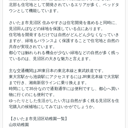
北部も住宅地として開発されているエリアが多く、ベッドタ
ウンとして機能しています。
さいたま市見沼区 住みやすさは住宅開発を進めると同時に、
見沼田んぼなどの緑地を保護している点にあります。
住宅地を開発するだけでは自然がどんどん少なくなっていき
ますが、緑地もバランスよく保護することで住宅地と自然の
共存が実現されています。
都心では触れられる機会が少ない緑地などの自然が多く残っ
ているのは、見沼区の大きな魅力と言えます。
主な交通機関はJR東日本の東北本線と東武鉄道です。
東大宮駅から池袋駅にアクセスするにはJR東北本線で大宮駅
まで行き、湘南新宿ラインに乗り換えます。
時間にして35分なので通勤通学には便利ですし、都心へ買い
物に行くのにも便利です。
ゆったりとした生活がしたい方は自然が多く残る見沼区を住
宅購入の候補地にしてみてはいかがでしょうか。
【さいたま市見沼区幼稚園一覧】
山吹幼稚園