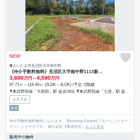
NEW
さいたま市見沼区大字南中野
《仲介手数料無料》見沼区大字南中野1113新築一戸建てブルーミングガーデン
3,690
4,590
万円～
万円
97.71㎡～118.40㎡ (3LDK～4LDK) /予定 /2階建
東武野田線「大和田」駅 徒歩28分
東武野田線「七里」駅 徒歩32分
公共下水
新築
仲介手数料無料物件になります。 Blooming Garden(ブルーミングガー
デン）シリーズです。 施工会社【東栄住宅...
もっと見る
販売中の物件