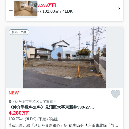
3,599万円
- / 102.00㎡ / 4LDK
新築一戸建
NEW
さいたま市見沼区大字東新井
《仲介手数料無料》見沼区大字東新井939-27新築一戸建てジオヴィスタ
4,280
万円
109.75㎡ (3LDK) /予定 /2階建
京浜東北線「さいたま新都心」駅 徒歩52分
京浜東北線「与野」駅 徒歩52分