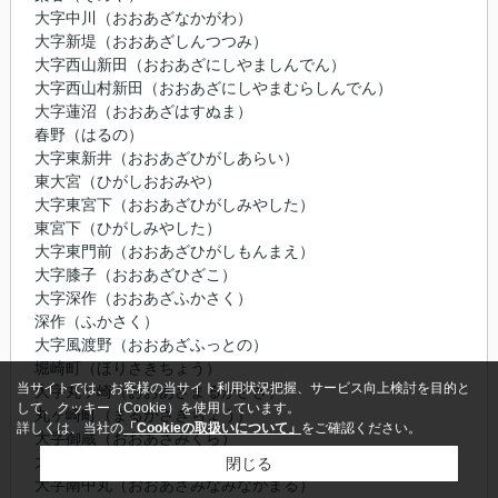
大字中川（おおあざなかがわ）
大字新堤（おおあざしんつつみ）
大字西山新田（おおあざにしやましんでん）
大字西山村新田（おおあざにしやまむらしんでん）
大字蓮沼（おおあざはすぬま）
春野（はるの）
大字東新井（おおあざひがしあらい）
東大宮（ひがしおおみや）
大字東宮下（おおあざひがしみやした）
東宮下（ひがしみやした）
大字東門前（おおあざひがしもんまえ）
大字膝子（おおあざひざこ）
大字深作（おおあざふかさく）
深作（ふかさく）
大字風渡野（おおあざふっとの）
堀崎町（ほりさきちょう）
当サイトでは、お客様の当サイト利用状況把握、サービス向上検討を目的と
大字丸ヶ崎（おおあざまるがさき）
して、クッキー（Cookie）を使用しています。
丸ヶ崎町（まるがさきちょう）
詳しくは、当社の
「Cookieの取扱いについて」
をご確認ください。
大字御蔵（おおあざみくら）
大字南中野（おおあざみなみなかの）
閉じる
大字南中丸（おおあざみなみなかまる）