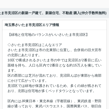
たま市見沼区の新築一戸建て、新築住宅、不動産 購入(仲介手数料無料)
埼玉県さいたま市見沼区エリア情報
【緑地と住宅地のバランスがいいさいたま市見沼区】
◇さいたま市見沼区はこんなエリア
さいたま市見沼区は市の北東部に位置し、合併前の旧大宮市
の北部にあたります。
10区で構成されるさいたま市の中では見沼区が2番目に広い
面積を持ち、人口も区内で2番目となる約15万人を擁してい
ます。
区の西部には芝川が流れており、見沼田んぼが東部から南部
にかけて広がっています。
見沼区では緑地が保護されているため、多くの緑が残されて
おり、北部は住宅地が多くベッドタウンとなっています。
区内にはJR東日本・東北本線（宇都宮線）、東武鉄道・野田
線が通っており、東武バスウエスト、国際興業バス、朝日自