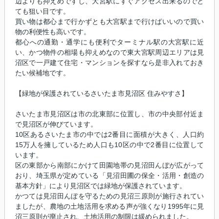
辺よりも抑えめですし、大宮駅にすぐアクセス出来るのでと
ても狙い目です。
買い物は都心まで行かずとも大宮駅まで行けばいいので買い
物の利便性も高いです。
都心への通勤・通学にも便利でターミナル駅の大宮駅に近
い、かつ物件の相場も抑えめなので東大宮駅周辺エリアは見
沼区で一戸建て住宅・マンションを探すなら是非入れておき
たい候補地です。
【緑地が保護されているさいたま市見沼区 住みやすさ】
さいたま市見沼区は市の北東部に位置し、市の中央部付近ま
で見沼区が伸びています。
10区あるさいたま市の中では2番目に面積が大きく、人口約
15万人を擁しているため人口も10区の中で2番目に位置して
います。
区の東部から南部にかけて田園地帯の見沼田んぼが広がって
おり、埼玉県が定めている「見沼田圃の保全・活用・創造の
基本方針」により見沼区では緑地が保護されています。
かつては見沼田んぼを守るための見沼三原則が施行されてい
ましたが、農地の土地活用を求める声が強くなり1995年に見
沼三原則が廃止され、土地活用の制限は緩められました。