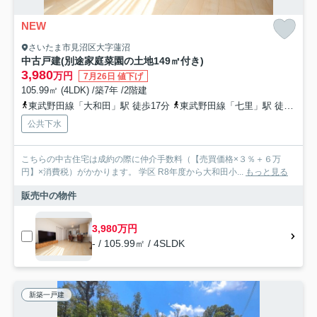
NEW
さいたま市見沼区大字蓮沼
中古戸建(別途家庭菜園の土地149㎡付き)
3,980
万円
7月26日 値下げ
105.99㎡ (4LDK) /築7年 /2階建
東武野田線「大和田」駅 徒歩17分
東武野田線「七里」駅 徒歩21分
公共下水
こちらの中古住宅は成約の際に仲介手数料（【売買価格×３％＋６万
円】×消費税）がかかります。 学区 R8年度から大和田小...
もっと見る
販売中の物件
3,980万円
- / 105.99㎡ / 4SLDK
新築一戸建