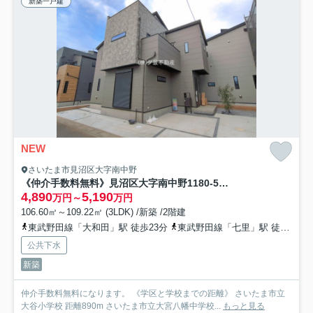
新築一戸建
NEW
さいたま市見沼区大字南中野
《仲介手数料無料》見沼区大字南中野1180-5新築一戸建て
4,890
5,190
万円～
万円
106.60㎡～109.22㎡ (3LDK) /新築 /2階建
東武野田線「大和田」駅 徒歩23分
東武野田線「七里」駅 徒歩33分
公共下水
新築
仲介手数料無料になります。 《学区と学校までの距離》 さいたま市立
大谷小学校 距離890m さいたま市立大宮八幡中学校...
もっと見る