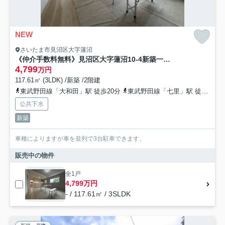
NEW
さいたま市見沼区大字蓮沼
《仲介手数料無料》見沼区大字蓮沼10-4新築一戸建てリガーレ
4,799
万円
117.61㎡ (3LDK) /新築 /2階建
東武野田線「大和田」駅 徒歩20分
東武野田線「七里」駅 徒歩31分
公共下水
新築
車種によりますが車を並列で3台駐車できます。
販売中の物件
全1戸
4,799万円
- / 117.61㎡ / 3SLDK