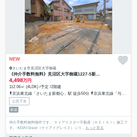
NEW
さいたま市見沼区大字御蔵
《仲介手数料無料》見沼区大字御蔵1227-5新築一戸建てケイアイグレイス
4,498
万円
112.06㎡ (4LDK) /予定 /2階建
京浜東北線「さいたま新都心」駅 徒歩50分
京浜東北線「与野」駅 徒歩52分
公共下水
新築
仲介手数料無料物件です。 ケイアイスター不動産（ＫＥＩＡＩ）施工で
す。 ‎KEIAI Grace（ケイアイグレイス）シリ...
もっと見る