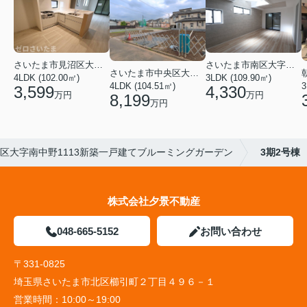
さいたま市見沼区大字蓮沼
さいたま市南区大字太田窪
さいたま市中央区大戸３丁目
4LDK (102.00㎡)
3LDK (109.90㎡)
4LDK (104.51㎡)
3
3,599
4,330
万円
万円
8,199
万円
区大字南中野1113新築一戸建てブルーミングガーデン
3期2号棟
株式会社夕景不動産
048-665-5152
お問い合わせ
〒331-0825
埼玉県さいたま市北区櫛引町２丁目４９６－１
営業時間：
10:00～19:00