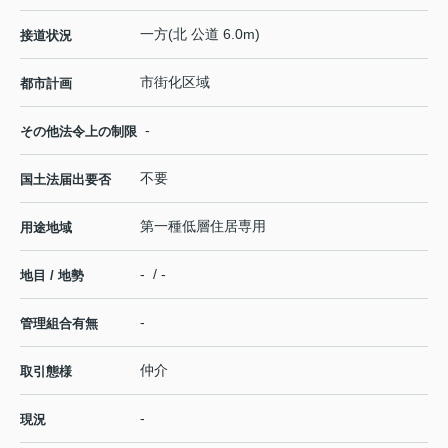
一方(北 公道 6.0m)
接道状況
市街化区域
都市計画
-
その他法令上の制限
不要
国土法届出要否
第一種低層住居専用
用途地域
- / -
地目 / 地勢
-
管理組合有無
仲介
取引態様
-
現況