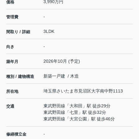
3,990万円
価格
-
管理費
3LDK
間取り / 詳細
-
向き
2026年10月 (予定)
築年月
新築一戸建 / 木造
種別 / 建物構造
埼玉県
さいたま市見沼区
大字南中野
1113
所在地
東武野田線
「
大和田
」駅 徒歩29分
交通
東武野田線
「
七里
」駅 徒歩32分
東武野田線
「
大宮公園
」駅 徒歩46分
-
修繕積立金