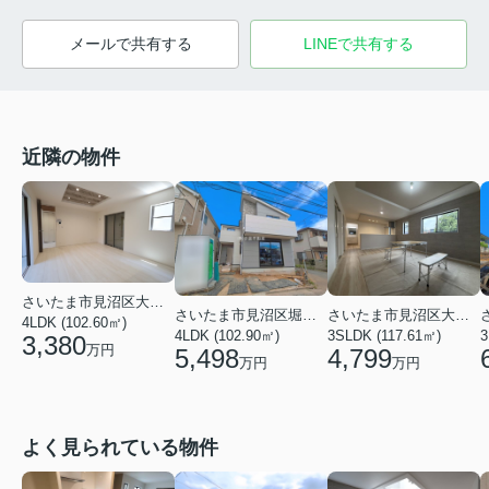
メールで共有する
LINEで共有する
近隣の物件
さいたま市見沼区大字大谷
さいたま市見沼区堀崎町
さいたま市見沼区大字蓮沼
4LDK (102.60㎡)
4LDK (102.90㎡)
3SLDK (117.61㎡)
3
3,380
万円
5,498
4,799
万円
万円
よく見られている物件