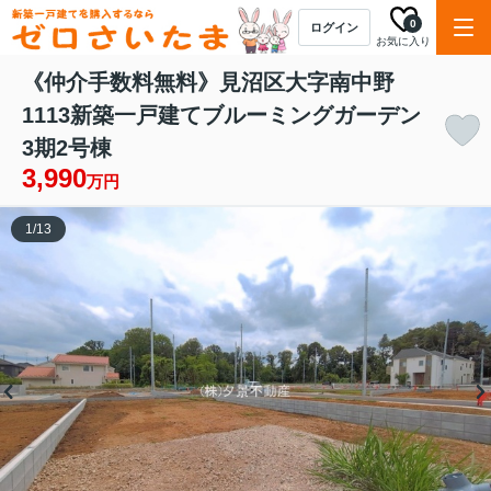
0
ログイン
お気に入り
《仲介手数料無料》見沼区大字南中野
1113新築一戸建てブルーミングガーデン
3期2号棟
3,990
万円
1
/
13