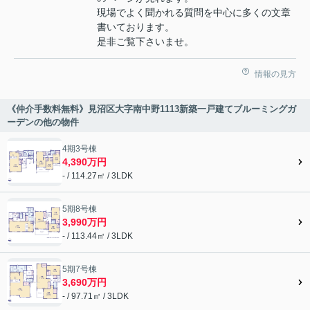
現場でよく聞かれる質問を中心に多くの文章
書いております。
是非ご覧下さいませ。
情報の見方
《仲介手数料無料》見沼区大字南中野1113新築一戸建てブルーミングガ
ーデンの他の物件
4期3号棟
4,390万円
- / 114.27㎡ / 3LDK
5期8号棟
3,990万円
- / 113.44㎡ / 3LDK
5期7号棟
3,690万円
- / 97.71㎡ / 3LDK