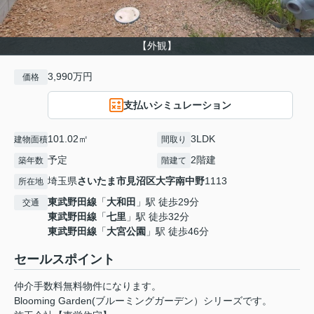
【外観】
3,990万円
価格
支払いシミュレーション
101.02㎡
3LDK
建物面積
間取り
予定
2階建
築年数
階建て
埼玉県
さいたま市見沼区
大字南中野
1113
所在地
東武野田線
「
大和田
」駅 徒歩29分
交通
東武野田線
「
七里
」駅 徒歩32分
東武野田線
「
大宮公園
」駅 徒歩46分
セールスポイント
仲介手数料無料物件になります。
Blooming Garden(ブルーミングガーデン）シリーズです。