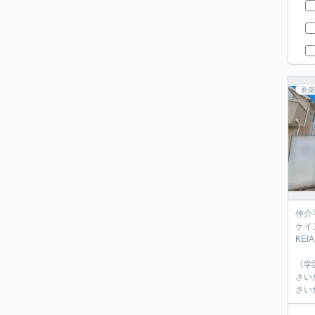
新築
仲介
ケイ
‎KE
《学
さい
さい