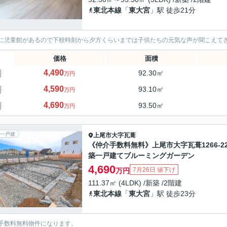
東北本線
「
東大宮
」駅 徒歩21分
に児童館があるので下校時刻から夕方くらいまでは子供たちの元気な声が聞こえて
価格
面積
4,490
92.30㎡
万円
4,590
93.10㎡
万円
4,690
93.50㎡
万円
一戸建
上尾市
大字瓦葺
《仲介手数料無料》上尾市大字瓦葺1266-2
築一戸建てブルーミングガーデン
4,690
7月26日 値下げ
万円
111.37㎡ (4LDK) /新築 /2階建
東北本線
「
東大宮
」駅 徒歩23分
手数料無料物件になります。