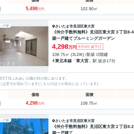
価格
面積
5,498
102.90㎡
万円
一戸建
さいたま市見沼区
東大宮
《仲介手数料無料》見沼区東大宮３丁目8-4
築一戸建てブルーミングガーデン
4,298
8月4日 値下げ
万円
108.75㎡ (3LDK) /新築 /2階建
東北本線
「
東大宮
」駅 徒歩17分
宮3丁目ふれあい公園が目の前にあります。
には芝川が流れています(こちらのほうが高台になっています)
価格
面積
4,298
108.75㎡
万円
一戸建
さいたま市見沼区
東大宮
《仲介手数料無料》見沼区東大宮２丁目8-2
築一戸建て