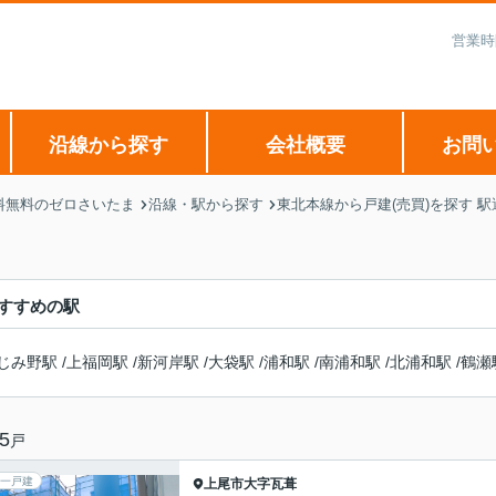
営業時
沿線から探す
会社概要
お問
料無料のゼロさいたま
沿線・駅から探す
東北本線から戸建(売買)を探す 
すすめの駅
じみ野駅
/
上福岡駅
/
新河岸駅
/
大袋駅
/
浦和駅
/
南浦和駅
/
北浦和駅
/
鶴瀬
5
戸
一戸建
上尾市
大字瓦葺