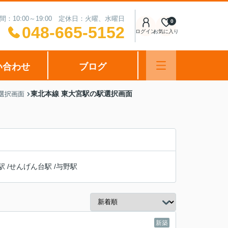
間：10:00～19:00 定休日：火曜、水曜日
0
048-665-5152
ログイン
お気に入り
い合わせ
ブログ
東北本線 東大宮駅の駅選択画面
駅選択画面
駅
/
せんげん台駅
/
与野駅
新築