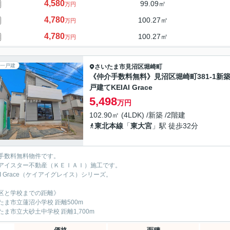
4,580
99.09㎡
万円
4,780
100.27㎡
万円
4,780
100.27㎡
万円
一戸建
さいたま市見沼区
堀崎町
《仲介手数料無料》見沼区堀崎町381-1新
戸建て‎KEIAI Grace
5,498
万円
102.90㎡ (4LDK) /新築 /2階建
東北本線
「
東大宮
」駅 徒歩32分
手数料無料物件です。
アイスター不動産（ＫＥＩＡＩ）施工です。
IAI Grace（ケイアイグレイス）シリーズ。
区と学校までの距離》
たま市立蓮沼小学校 距離500m
たま市立大砂土中学校 距離1,700m