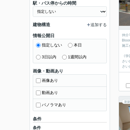
駅・バス停からの時間
建物構造
追加する
情報公開日
仲介
Blo
指定しない
本日
施工
《学
3日以内
1週間以内
さい
さい
画像・動画あり
画像あり
動画あり
新築
パノラマあり
条件
条件