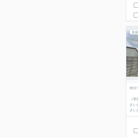
新築
仲介
《学
さい
さい