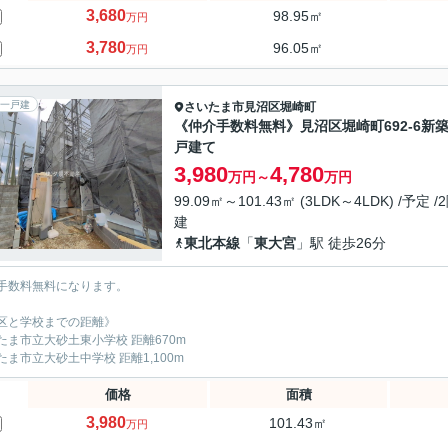
3,680
98.95㎡
万円
3,780
96.05㎡
万円
一戸建
さいたま市見沼区
堀崎町
《仲介手数料無料》見沼区堀崎町692-6新
戸建て
3,980
4,780
万円～
万円
99.09㎡～101.43㎡ (3LDK～4LDK) /予定 /
建
東北本線
「
東大宮
」駅 徒歩26分
手数料無料になります。
区と学校までの距離》
たま市立大砂土東小学校 距離670m
たま市立大砂土中学校 距離1,100m
価格
面積
3,980
101.43㎡
万円