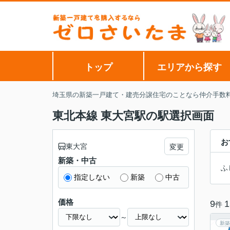
トップ
エリアから探す
埼玉県の新築一戸建て・建売分譲住宅のことなら仲介手数
東北本線 東大宮駅の駅選択画面
お
東大宮
変更
新築・中古
ふ
指定しない
新築
中古
価格
9
1
件
～
新築