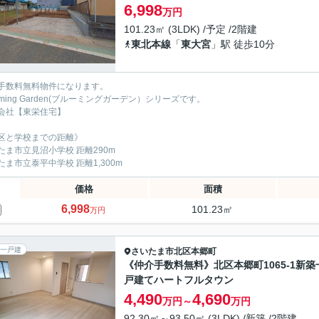
6,998
万円
101.23㎡ (3LDK) /予定 /2階建
東北本線
「
東大宮
」駅 徒歩10分
手数料無料物件になります。
oming Garden(ブルーミングガーデン）シリーズです。
会社【東栄住宅】
区と学校までの距離》
たま市立見沼小学校 距離290m
たま市立泰平中学校 距離1,300m
価格
面積
6,998
101.23㎡
万円
一戸建
さいたま市北区
本郷町
《仲介手数料無料》北区本郷町1065-1新築
戸建てハートフルタウン
4,490
4,690
万円～
万円
92.30㎡～93.50㎡ (3LDK) /新築 /2階建