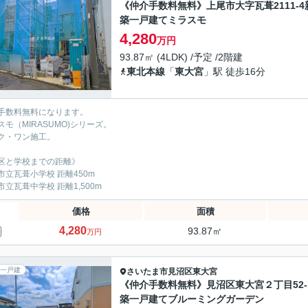
《仲介手数料無料》上尾市大字瓦葺2111-4
築一戸建てミラスモ
4,280
万円
93.87㎡ (4LDK) /予定 /2階建
東北本線
「
東大宮
」駅 徒歩16分
手数料無料になります。
スモ（MIRASUMO)シリーズ。
ク・ワン施工。
区と学校までの距離》
市立瓦葺小学校 距離450m
市立瓦葺中学校 距離1,500m
価格
面積
4,280
93.87㎡
万円
一戸建
さいたま市見沼区
東大宮
《仲介手数料無料》見沼区東大宮２丁目52-
築一戸建てブルーミングガーデン