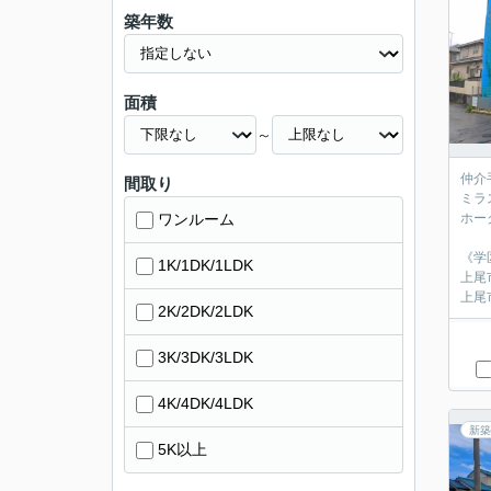
築年数
面積
～
仲介
間取り
ミラ
ワンルーム
ホー
《学
1K/1DK/1LDK
上尾
上尾
2K/2DK/2LDK
3K/3DK/3LDK
4K/4DK/4LDK
新築
5K以上