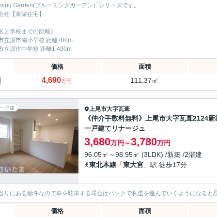
oming Garden(ブルーミングガーデン）シリーズです。
会社【東栄住宅】
区と学校までの距離》
市立原市南小学校 距離700m
市立原市中学校 距離1,400m
価格
面積
4,690
111.37㎡
万円
一戸建
上尾市
大字瓦葺
《仲介手数料無料》上尾市大字瓦葺2124新
一戸建てリナージュ
3,680
3,780
万円～
万円
96.05㎡～98.95㎡ (3LDK) /新築 /2階建
東北本線
「
東大宮
」駅 徒歩17分
当りにある物件なので車を駐車する場合はバックで私道を進んでいくようになると
価格
面積