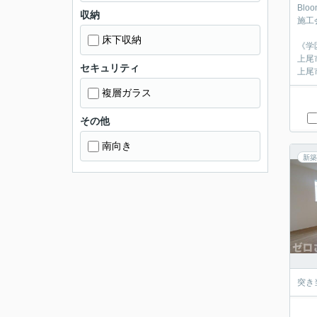
Blo
収納
施工
床下収納
《学
上尾
セキュリティ
上尾
複層ガラス
その他
南向き
新築
突き