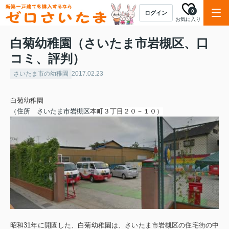
0
ログイン
お気に入り
白菊幼稚園（さいたま市岩槻区、口
コミ、評判）
さいたま市の幼稚園
2017.02.23
白菊幼稚園
（住所 さいたま市
岩槻区
本町３丁目２０－１０
）
昭和31年に開園した、白菊幼稚園は、さいたま市岩槻区の住宅街の中