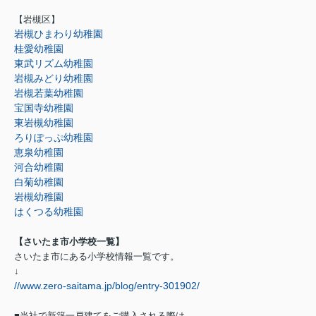
【岩槻区】
岩槻ひまわり幼稚園
桂愛幼稚園
東武リズム幼稚園
岩槻みどり幼稚園
岩槻若葉幼稚園
宝国寺幼稚園
東岩槻幼稚園
ろりぽっぷ幼稚園
恵泉幼稚園
河合幼稚園
白菊幼稚園
岩槻幼稚園
はくつる幼稚園
【さいたま市小学校一覧】
さいたま市にある小学校情報一覧です。
↓
//www.zero-saitama.jp/blog/entry-301902/
■当社で新築一戸建てをご購入される際は