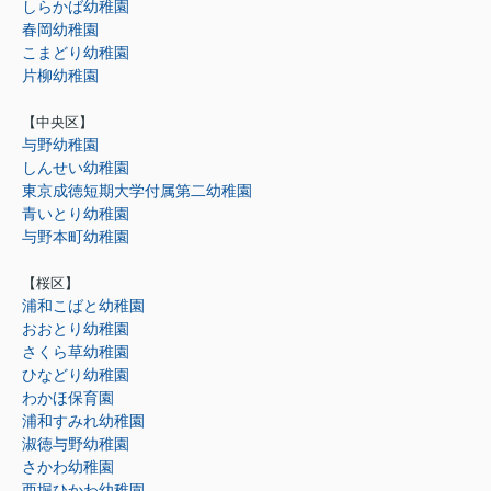
しらかば幼稚園
春岡幼稚園
こまどり幼稚園
片柳幼稚園
【中央区】
与野幼稚園
しんせい幼稚園
東京成徳短期大学付属第二幼稚園
青いとり幼稚園
与野本町幼稚園
【桜区】
浦和こばと幼稚園
おおとり幼稚園
さくら草幼稚園
ひなどり幼稚園
わかほ保育園
浦和すみれ幼稚園
淑徳与野幼稚園
さかわ幼稚園
西堀ひかわ幼稚園