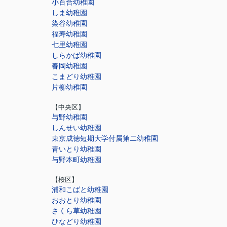
小百合幼稚園
しま幼稚園
染谷幼稚園
福寿幼稚園
七里幼稚園
しらかば幼稚園
春岡幼稚園
こまどり幼稚園
片柳幼稚園
【中央区】
与野幼稚園
しんせい幼稚園
東京成徳短期大学付属第二幼稚園
青いとり幼稚園
与野本町幼稚園
【桜区】
浦和こばと幼稚園
おおとり幼稚園
さくら草幼稚園
ひなどり幼稚園