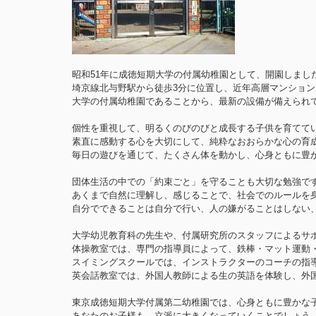
昭和51年に成徳短期大学の付属幼稚園として、開園しまし
埼京線北与野駅から徒歩3分に位置し、近年高層マンショ
大学の付属幼稚園であることから、最新の設備が備えられ
個性を重視して、明るくのびのびと成長する子供を育てて
素直に感動する心を大切にして、純粋なおおらかな心の育
毎日の遊びを通じて、たくさん体を動かし、心身ともに豊
団体生活の中での「約束ごと」を守ることも大切な勉強で
あくまで自然に理解し、感じることで、社会でのルールを
自分でできることは自分で行い、人の嫌がることはしない
大学幼児教育科の先生や、付属研究所のスタッフによるサ
体操教室では、専門の指導員によって、鉄棒・マット運動
スイミングスクールでは、インストラクターのコーチの指
英会話教室では、外国人教師による生の英語を体験し、外
東京成徳短期大学付属第二幼稚園では、心身ともに豊かな
あなたのお子様も、立派に大きくなっていくことでしょう