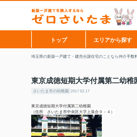
トップ
エリアから探す
埼玉県の新築一戸建て・建売分譲住宅のことなら仲介手数
東京成徳短期大学付属第二幼稚
さいたま市の幼稚園
2017.02.17
東京成徳短期大学付属第二幼稚園
（住所 さいたま市
中央区
大字上落合９－４
）