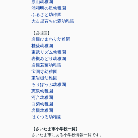
原山幼稚園
浦和明の星幼稚園
ふるさと幼稚園
大古里育ちの森幼稚園
【岩槻区】
岩槻ひまわり幼稚園
桂愛幼稚園
東武リズム幼稚園
岩槻みどり幼稚園
岩槻若葉幼稚園
宝国寺幼稚園
東岩槻幼稚園
ろりぽっぷ幼稚園
恵泉幼稚園
河合幼稚園
白菊幼稚園
岩槻幼稚園
はくつる幼稚園
【さいたま市小学校一覧】
さいたま市にある小学校情報一覧です。