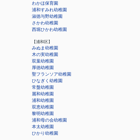
わかほ保育園
浦和すみれ幼稚園
淑徳与野幼稚園
さかわ幼稚園
西堀ひかわ幼稚園
【浦和区】
みぬま幼稚園
木の実幼稚園
双葉幼稚園
厚徳幼稚園
聖フランソア幼稚園
ひなぎく幼稚園
常盤幼稚園
麗和幼稚園
浦和幼稚園
双恵幼稚園
黎明幼稚園
浦和母の会幼稚園
本太幼稚園
ひかり幼稚園