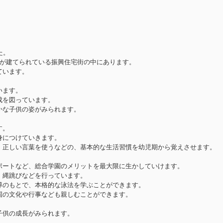
た。
ンが建てられている振興住宅街の中にあります。
ています。
います。
成を図っています。
かな子供の姿がみられます。
す。
身につけていきます。
、正しい言葉を使うなどの、基本的な生活習慣を幼児期から覚えさせます。
ポートなど、総合学園のメリットを最大限に生かしていけます。
・縄跳びなどを行っています。
導のもとで、本格的な泳法を学ぶことができます。
国の文化や行事なども親しむことができます。
子供の成長がみられます。
。