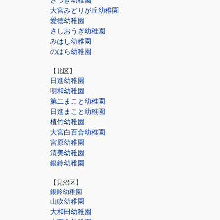
さつき幼稚園
大宮みどりが丘幼稚園
愛徳幼稚園
さしおうぎ幼稚園
みはし幼稚園
のはら幼稚園
【北区】
日進幼稚園
明和幼稚園
第二まこと幼稚園
日進まこと幼稚園
植竹幼稚園
大宮白百合幼稚園
宮原幼稚園
清美幼稚園
銀鈴幼稚園
【見沼区】
銀鈴幼稚園
山吹幼稚園
大和田幼稚園