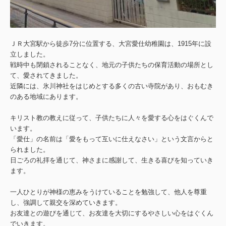
ＪＲ大宮駅から徒歩7分に位置する、大宮愛仕幼稚園は、1915年に設
立しました。
戦時中も閉鎖されることなく、地元の子供たちの保育活動の場所とし
て、愛されてきました。
近隣には、氷川神社をはじめとする多くの古い寺院があり、おもむき
のある地域にあります。
キリスト教の教えに従って、子供たちに人々を愛する心をはぐくんで
います。
「愛仕」の名前は「愛をもって互いに仕えなさい」という文言からと
られました。
日ごろの礼拝を通じて、神さまに感謝して、生きる喜びを知っていき
ます。
一人ひとりが神様の恵みをうけていることを勉強して、他人を尊重
し、強調して親交を深めていきます。
お友達との遊びを通じて、お友達を大切にするやさしい心をはぐくん
でいきます。