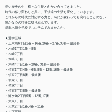
長い歴史の中、様々な生徒と向かい合ってきました。
時代の移り変わりと共に、子供達の生活も変化していきます。
これからの時代に対応する力と、時代が変わっても廃れることのない
豊かな心の指導に取り組んでいます。
是非木崎小学校で共に学んでみませんか。
★通学区域
・上木崎6丁目1番～16番,26番～27番,38番～最終番
・木崎1丁目1番～8番
・木崎2丁目
・木崎3丁目
・木崎4丁目1番～28番, 31番～最終番
・領家1丁目4番～6番,8番～12番,16番～最終番
・領家2丁目8番～最終番
・領家3丁目
・領家4丁目
・領家5丁目8番～最終番
・瀬ケ崎2丁目5番～12番,17番
・大東1丁目
・大東2丁目1番,4番～11番
・大字三崎