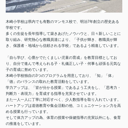
木崎小学校は県内でも有数のマンモス校で、明治7年創立の歴史ある
学校です。
多くの生徒を長年指導して築きあげたノウハウと、日々新しいことに
取り組み、研究熱心な教職員達により、「子供が輝き、教職員が輝
き、保護者・地域から信頼される学校」であるよう精進しています。
「自ら学び、心豊かでたくましい児童の育成」を教育目標としてお
り、自分で進んで考えられる子・礼儀正しい子・何事も頑張る元気な
子の育成に努めています。
木崎小学校独自の3つのプログラムを用意しており、「知」「体」
「徳」のバランスの取れた教育活動をしています。
学力アップは、「皆が分かる授業」であるよう工夫をし、「思考力・
判断力・表現力」を育成する指導を充実させています。
また一人一人に丁寧に対応すべく、少人数指導を取り入れています。
ハートアップは道徳教育や集会活動の他、コミュニケーション力を高
める授業も行っています。
そして体力アップの為、体育の授業や保健指導の充実以外にも、食育
の推進をしています。