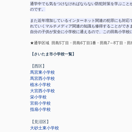
通学中でも気をつけなければならない防犯対策を学ぶこと
のです。
また近年増加しているインターネット関連の犯罪にも対応
れていくマルチメディア関連の知識も修得することができ
自分の子供が安全に小学校に通えるので、この田島小学校
★通学区域 田島5丁目・田島6丁目1番・田島7～8丁目・田
【さいたま市小学校一覧】
【西区】
馬宮東小学校
馬宮西小学校
植水小学校
大宮西小学校
栄小学校
宮前小学校
指扇小学校
【見沼区】
大砂土東小学校