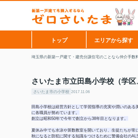
トップ
エリアから探す
埼玉県の新築一戸建て・建売分譲住宅のことなら仲介手数
さいたま市立田島小学校（学区
さいたま市の小学校
2017.11.06
田島小学校は経営方針として学習指導の充実や潤いのある
に各職員が努めています。
創立は昭和50年で今年で創立から38年目となります。
夏休み中でも水泳や算数教室を開いており、生徒たちが常
秋になると防犯に関する知識をつけるために警備会社のALS