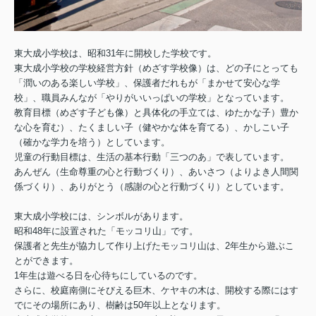
東大成小学校は、昭和31年に開校した学校です。
東大成小学校の学校経営方針（めざす学校像）は、どの子にとっても
「潤いのある楽しい学校」、保護者だれもが「まかせて安心な学
校」、職員みんなが「やりがいいっぱいの学校」となっています。
教育目標（めざす子ども像）と具体化の手立ては、ゆたかな子）豊か
な心を育む）、たくましい子（健やかな体を育てる）、かしこい子
（確かな学力を培う）としています。
児童の行動目標は、生活の基本行動「三つのあ」で表しています。
あんぜん（生命尊重の心と行動づくり）、あいさつ（よりよき人間関
係づくり）、ありがとう（感謝の心と行動づくり）としています。
東大成小学校には、シンボルがあります。
昭和48年に設置された「モッコリ山」です。
保護者と先生が協力して作り上げたモッコリ山は、2年生から遊ぶこ
とができます。
1年生は遊べる日を心待ちにしているのです。
さらに、校庭南側にそびえる巨木、ケヤキの木は、開校する際にはす
でにその場所にあり、樹齢は50年以上となります。