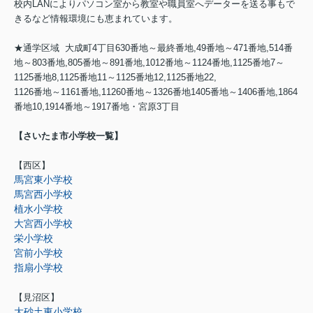
校内LANによりパソコン室から教室や職員室へデーターを送る事もで
きるなど情報環境にも恵まれています。
★通学区域 大成町4丁目630番地～最終番地,49番地～471番地,514番
地～803番地,805番地～891番地,1012番地～1124番地,1125番地7～
1125番地8,1125番地11～1125番地12,1125番地22,
1126番地～1161番地,11260番地～1326番地1405番地～1406番地,1864
番地10,1914番地～1917番地・宮原3丁目
【さいたま市小学校一覧】
【西区】
馬宮東小学校
馬宮西小学校
植水小学校
大宮西小学校
栄小学校
宮前小学校
指扇小学校
【見沼区】
大砂土東小学校