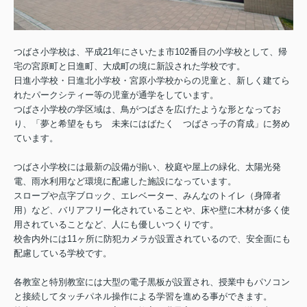
つばさ小学校は、平成21年にさいたま市102番目の小学校として、帰
宅の宮原町と日進町、大成町の境に新設された学校です。
日進小学校・日進北小学校・宮原小学校からの児童と、新しく建てら
れたパークシティー等の児童が通学をしています。
つばさ小学校の学区域は、鳥がつばさを広げたような形となってお
り、「夢と希望をもち 未来にはばたく つばさっ子の育成」に努め
ています。
つばさ小学校には最新の設備が揃い、校庭や屋上の緑化、太陽光発
電、雨水利用など環境に配慮した施設になっています。
スロープや点字ブロック、エレベーター、みんなのトイレ（身障者
用）など、バリアフリー化されていることや、床や壁に木材が多く使
用されていることなど、人にも優しいつくりです。
校舎内外には11ヶ所に防犯カメラが設置されているので、安全面にも
配慮している学校です。
各教室と特別教室には大型の電子黒板が設置され、授業中もパソコン
と接続してタッチパネル操作による学習を進める事ができます。