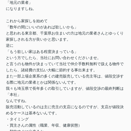
「地元の業者」
になりますしね。
これから家探しを始めて
「数年の間にいいのがあれば欲しいかも」
と思われる東京都、千葉県お住まいの方は地元の業者さんとゆっくり
家探しされる方が良いかと思います。
逆に
「もう欲しい家はある程度決まっている」
という方でしたら、当社にお問い合わせくださいませ。
と言うのも物件が決まっていて当社で仲介手数料無料で扱える物件で
したら、諸経費の支払い大幅に節約する事出来ます。
また一部上場企業系の多くの建売販売している売主等は、値段交渉す
る際に地元の業者とかは関係ないんです。
我々も埼玉県で長年多くの取引していますが、値段交渉の最終判断は
「本社」
なんですね。
販売活動しているのは主に売主の支店になるのですが、支店が値段決
めるケースは基本ないんです。
・タイミング
・買主さんの属性（職業、年収、健康状態）