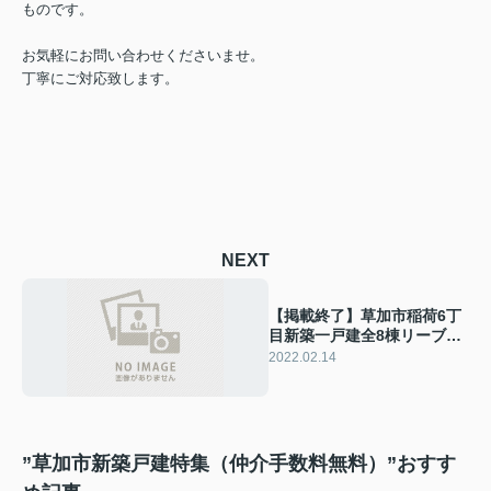
ものです。
お気軽にお問い合わせくださいませ。
丁寧にご対応致します。
NEXT
【掲載終了】草加市稲荷6丁
目新築一戸建全8棟リーブル
ガーデン
2022.02.14
”草加市新築戸建特集（仲介手数料無料）”おすす