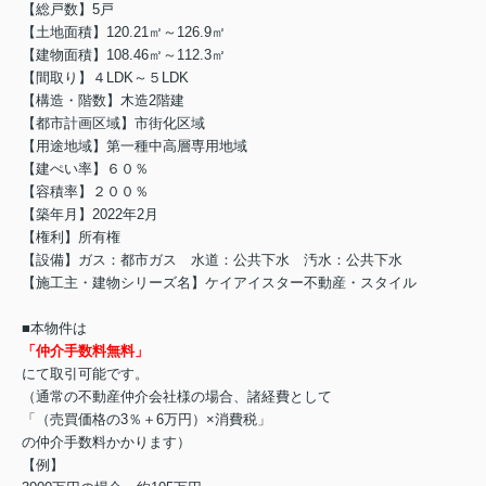
【総戸数】5戸
【土地面積】120.21㎡～126.9㎡
【建物面積】108.46㎡～112.3㎡
【間取り】４LDK～５LDK
【構造・階数】木造2階建
【都市計画区域】市街化区域
【用途地域】第一種中高層専用地域
【建ぺい率】６０％
【容積率】２００％
【築年月】2022年2月
【権利】所有権
【設備】ガス：都市ガス 水道：公共下水 汚水：公共下水
【施工主・建物シリーズ名】ケイアイスター不動産・スタイル
■本物件は
「仲介手数料無料」
にて取引可能です。
（通常の不動産仲介会社様の場合、諸経費として
「（売買価格の3％＋6万円）×消費税」
の仲介手数料かかります）
【例】