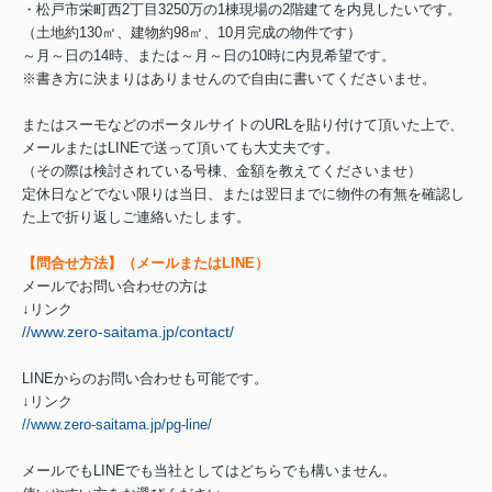
・松戸市栄町西2丁目3250万の1棟現場の2階建てを内見したいです。
（土地約130㎡、建物約98㎡、10月完成の物件です）
～月～日の14時、または～月～日の10時に内見希望です。
※書き方に決まりはありませんので自由に書いてくださいませ。
またはスーモなどのポータルサイトのURLを貼り付けて頂いた上で、
メールまたはLINEで送って頂いても大丈夫です。
（その際は検討されている号棟、金額を教えてくださいませ）
定休日などでない限りは当日、または翌日までに物件の有無を確認し
た上で折り返しご連絡いたします。
【問合せ方法】（メールまたはLINE）
メールでお問い合わせの方は
↓リンク
//www.zero-saitama.jp/contact/
LINEからのお問い合わせも可能です。
↓リンク
//www.zero-saitama.jp/pg-line/
メールでもLINEでも当社としてはどちらでも構いません。