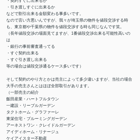
・契約すぐに出来るか
・引き渡しすぐに出来るか
などで割引出来る金額変わる事多いです。
なので言い方悪いんですが、我々が埼玉県の物件を値段交渉する時
も、東京都や千葉県の物件を値段交渉する時も同じなんです笑。
（長年値段交渉の場面見てますが、1番値段交渉出来る可能性高いの
は
・銀行の事前審査通ってる
・すぐ契約出来る
・すぐ引き渡し出来る
等の場合は値段交渉通るケース多いです）
そして契約のやり方とかは売主によって多少違いますが、当社の場合
大手の売主さんとはほぼ全部取引があります。
（一部売主の紹介
飯田産業・ハートフルタウン
一建設・リーブルガーデン
タクトホーム・グラファーレ
東栄住宅・ブルーミングガーデン
アーネストワン・クレイドルガーデン
アイディホーム・リナージュ
ケイアイスター不動産