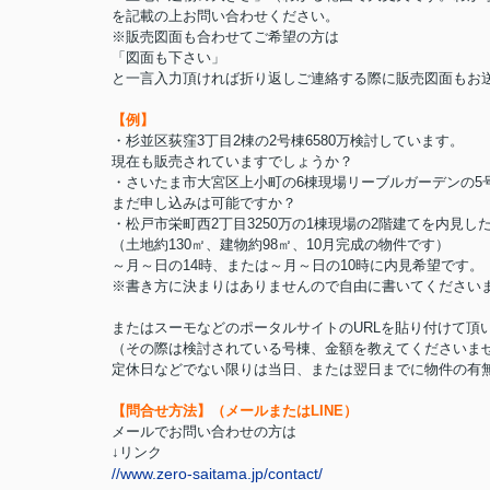
を記載の上お問い合わせください。
※販売図面も合わせてご希望の方は
「図面も下さい」
と一言入力頂ければ折り返しご連絡する際に販売図面もお
【例】
・杉並区荻窪3丁目2棟の2号棟6580万検討しています。
現在も販売されていますでしょうか？
・さいたま市大宮区上小町の6棟現場リーブルガーデンの5号
まだ申し込みは可能ですか？
・松戸市栄町西2丁目3250万の1棟現場の2階建てを内見し
（土地約130㎡、建物約98㎡、10月完成の物件です）
～月～日の14時、または～月～日の10時に内見希望です。
※書き方に決まりはありませんので自由に書いてください
またはスーモなどのポータルサイトのURLを貼り付けて頂い
（その際は検討されている号棟、金額を教えてくださいま
定休日などでない限りは当日、または翌日までに物件の有
【問合せ方法】（メールまたはLINE）
メールでお問い合わせの方は
↓リンク
//www.zero-saitama.jp/contact/