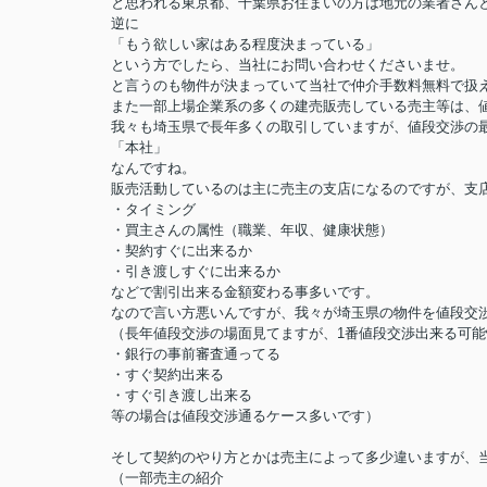
と思われる東京都、千葉県お住まいの方は地元の業者さん
逆に
「もう欲しい家はある程度決まっている」
という方でしたら、当社にお問い合わせくださいませ。
と言うのも物件が決まっていて当社で仲介手数料無料で扱
また一部上場企業系の多くの建売販売している売主等は、
我々も埼玉県で長年多くの取引していますが、値段交渉の
「本社」
なんですね。
販売活動しているのは主に売主の支店になるのですが、支
・タイミング
・買主さんの属性（職業、年収、健康状態）
・契約すぐに出来るか
・引き渡しすぐに出来るか
などで割引出来る金額変わる事多いです。
なので言い方悪いんですが、我々が埼玉県の物件を値段交
（長年値段交渉の場面見てますが、1番値段交渉出来る可能
・銀行の事前審査通ってる
・すぐ契約出来る
・すぐ引き渡し出来る
等の場合は値段交渉通るケース多いです）
そして契約のやり方とかは売主によって多少違いますが、
（一部売主の紹介