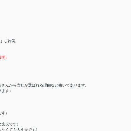
ますしね笑。
質問」
客さんから当社が選ばれる理由など書いてあります。
ります）
ます）
大丈夫です）
らなくても大丈夫です）