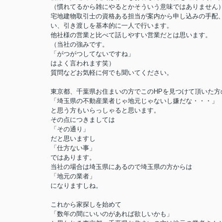
（慣れてるから雑にやるとかそういう意味ではありません
宅地建物取引士の資格ある担当が案内から申し込みの手配
い、引き渡しを基本的に一人で行います。
他社様の営業と比べて話しやすい営業だとは思います。
（当社の強みです。
「がつがつしてないですね」
はよく言われます笑）
質問などお気軽に何でも聞いてください。
東京都、千葉県お住まいの方でこのHPを見つけて頂いた方
「埼玉県の不動産業者じゃ地元じゃないし嫌だな・・・」
と思う方もいらっしゃると思います。
その点につきましては
「その通り」
だと思いますし
「仕方ない事」
ではあります。
当社の場合は埼玉県にあるので埼玉県の方からは
「地元の業者」
になりますしね。
これから家探しを始めて
「数年の間にいいのがあれば欲しいかも」