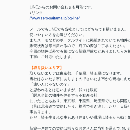
LINEからのお問い合わせも可能です。
↓リンク
//www.zero-saitama.jp/pg-line/
メールでもLINEでも当社としてはどちらでも構いません。
使いやすい方をお選びください。
またスーモなどのポータルサイトに掲載されていても物件
販売状況は毎日変わるので、終了の際はご了承ください。
今回の物件以外でも気になる新築戸建などありましたらお
丁寧にご対応いたします。
【取り扱いエリア】
取り扱いエリアは東京都、千葉県、埼玉県になります。
当社はさいたま市にありますのでさいたま市から現地に向
「遠いんじゃないの？」
と思われるとは思いますが、我々は以前
「関東全部の物件を仲介する不動産会社」
にいたこともあり、東京都、千葉県、埼玉県でしたら問題
（昔は北海道で契約したり、福岡で引き渡ししたり、日帰り
事あります。
ただし埼玉生まれな事もあり住まいや職場は埼玉から動く
新築一戸建ての契約は様々なお客さんに当社を選んで頂い