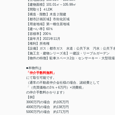
【建物面積】101.01㎡～105.99㎡
【間取り】４LDK
【構造・階数】木造２階建
【都市計画区域】市街化区域
【用途地域】第一種住居地域
【建ぺい率】60％
【容積率】200％
【築年月】2021年11月
【権利】所有権
【設備】ガス：都市ガス 水道：公共下水 汚水：公共下
【施工主・建物シリーズ名】一建設・リーブルガーデン
【物件の特徴】駐車スペース2台・センサーキー・大型現場
■本物件は
「仲介手数料無料」
にて取引可能です。
（通常の不動産仲介会社様の場合、諸経費として
「（売買価格の3％＋6万円）×消費税」
の仲介手数料かかります）
【例】
3000万円の場合 約105万円
4000万円の場合 約138万円
5000万円の場合 約171万円