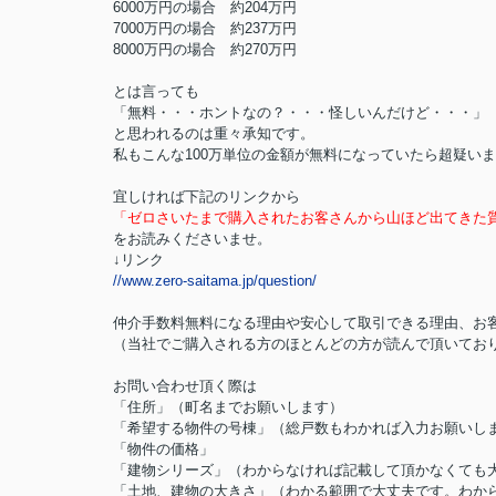
6000万円の場合 約204万円
7000万円の場合 約237万円
8000万円の場合 約270万円
とは言っても
「無料・・・ホントなの？・・・怪しいんだけど・・・」
と思われるのは重々承知です。
私もこんな100万単位の金額が無料になっていたら超疑い
宜しければ下記のリンクから
「ゼロさいたまで購入されたお客さんから山ほど出てきた
をお読みくださいませ。
↓リンク
//www.zero-saitama.jp/question/
仲介手数料無料になる理由や安心して取引できる理由、お
（当社でご購入される方のほとんどの方が読んで頂いてお
お問い合わせ頂く際は
「住所」（町名までお願いします）
「希望する物件の号棟」（総戸数もわかれば入力お願いし
「物件の価格」
「建物シリーズ」（わからなければ記載して頂かなくても
「土地、建物の大きさ」（わかる範囲で大丈夫です。わか