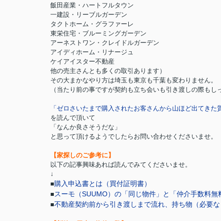
飯田産業・ハートフルタウン
一建設・リーブルガーデン
タクトホーム・グラファーレ
東栄住宅・ブルーミングガーデン
アーネストワン・クレイドルガーデン
アイディホーム・リナージュ
ケイアイスター不動産
他の売主さんとも多くの取引あります）
その大まかなやり方は埼玉も東京も千葉も変わりません。
（当たり前の事ですが契約も立ち会いも引き渡しの際もし
「ゼロさいたまで購入されたお客さんから山ほど出てきた
を読んで頂いて
「なんか良さそうだな」
と思って頂けるようでしたらお問い合わせくださいませ。
【家探しのご参考に】
以下の記事興味あれば読んでみてくださいませ。
↓
購入申込書とは（買付証明書）
■
スーモ（SUUMO）の「同じ物件」と「仲介手数料無
■
不動産契約前から引き渡しまで流れ、持ち物（必要な
■