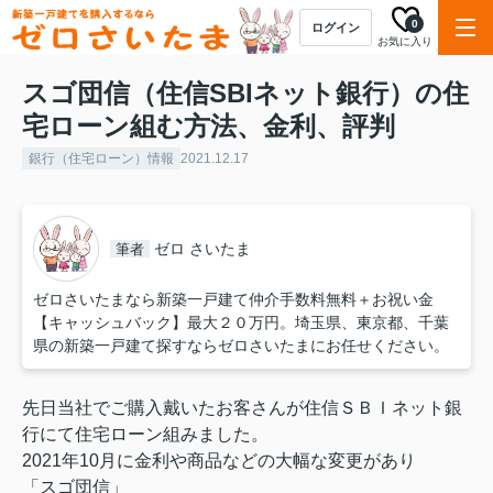
0
ログイン
お気に入り
スゴ団信（住信SBIネット銀行）の住
宅ローン組む方法、金利、評判
銀行（住宅ローン）情報
2021.12.17
ゼロ さいたま
筆者
ゼロさいたまなら新築一戸建て仲介手数料無料＋お祝い金
【キャッシュバック】最大２０万円。埼玉県、東京都、千葉
県の新築一戸建て探すならゼロさいたまにお任せください。
先日当社でご購入戴いたお客さんが住信ＳＢＩネット銀
行にて住宅ローン組みました。
2021年10月に金利や商品などの大幅な変更があり
「スゴ団信」