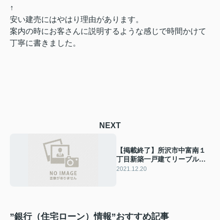
↑
安い建売にはやはり理由があります。
案内の時にお客さんに説明するような感じで時間かけて
丁寧に書きました。
NEXT
【掲載終了】所沢市中富南１
丁目新築一戸建てリーブルガ
ーデン全7棟
2021.12.20
”銀行（住宅ローン）情報”おすすめ記事