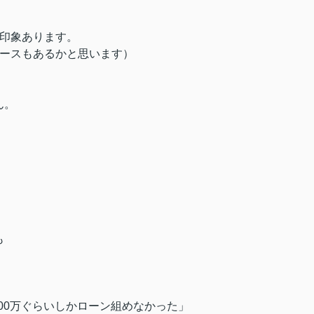
い印象あります。
ケースもあるかと思います）
ん。
。
も
500万ぐらいしかローン組めなかった」