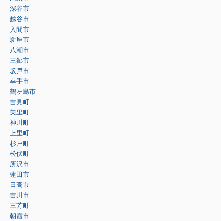
深谷市
越谷市
入間市
新座市
八潮市
三郷市
坂戸市
幸手市
鶴ヶ島市
吉見町
美里町
神川町
上里町
杉戸町
松伏町
所沢市
蓮田市
日高市
吉川市
三芳町
朝霞市