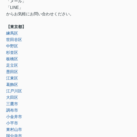
「メール」
「LINE」
からお気軽にお問い合わせください。
【東京都】
練馬区
世田谷区
中野区
杉並区
板橋区
足立区
墨田区
江東区
葛飾区
江戸川区
大田区
三鷹市
調布市
小金井市
小平市
東村山市
国分寺市