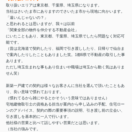
取り扱いエリアは東京都、千葉県、埼玉県になります。
当社はさいたま市にありますのでさいたま市から現地に向かいます。
「遠いんじゃないの？」
と思われるとは思いますが、我々は以前
「関東全部の物件を仲介する不動産会社」
にいたこともあり、東京都、千葉県、埼玉県でしたら問題なく対応可
能です。
（昔は北海道で契約したり、福岡で引き渡ししたり、日帰りで仙台ま
で案内したりしたこともありました笑。1都6県で不動産の取引した事
あります。
ただし埼玉生まれな事もあり住まいや職場は埼玉から動く気はありま
せん笑）
新築一戸建ての契約は様々なお客さんに当社を選んで頂いたこともあ
り、良い意味で慣れております。
（慣れてるから雑にやるとかそういう意味ではありません）
宅地建物取引士の資格ある担当が案内から申し込みの手配、住宅ロー
ンのアドバイス、契約の際の重要事項の説明、引き渡し前の立会い、
引き渡しを基本的に一人で行います。
他社様の営業と比べて話しやすい営業だとは思います。
（当社の強みです。