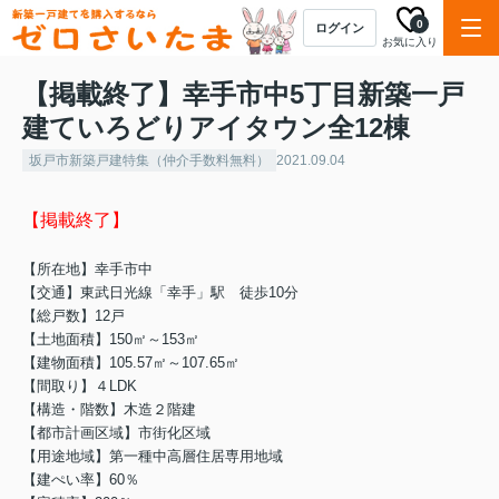
0
ログイン
お気に入り
【掲載終了】幸手市中5丁目新築一戸
建ていろどりアイタウン全12棟
坂戸市新築戸建特集（仲介手数料無料）
2021.09.04
【掲載終了】
【所在地】幸手市中
【交通】東武日光線「幸手」駅 徒歩10分
【総戸数】12戸
【土地面積】150㎡～153㎡
【建物面積】105.57㎡～107.65㎡
【間取り】４LDK
【構造・階数】木造２階建
【都市計画区域】市街化区域
【用途地域】第一種中高層住居専用地域
【建ぺい率】60％