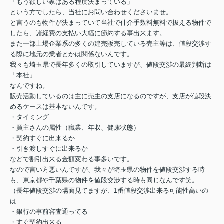
「もう欲しい家はある程度決まっている」
という方でしたら、当社にお問い合わせくださいませ。
と言うのも物件が決まっていて当社で仲介手数料無料で扱える物件で
したら、諸経費の支払い大幅に節約する事出来ます。
また一部上場企業系の多くの建売販売している売主等は、値段交渉す
る際に地元の業者とかは関係ないんです。
我々も埼玉県で長年多くの取引していますが、値段交渉の最終判断は
「本社」
なんですね。
販売活動しているのは主に売主の支店になるのですが、支店が値段決
めるケースは基本ないんです。
・タイミング
・買主さんの属性（職業、年収、健康状態）
・契約すぐに出来るか
・引き渡しすぐに出来るか
などで割引出来る金額変わる事多いです。
なので言い方悪いんですが、我々が埼玉県の物件を値段交渉する時
も、東京都や千葉県の物件を値段交渉する時も同じなんです笑。
（長年値段交渉の場面見てますが、1番値段交渉出来る可能性高いの
は
・銀行の事前審査通ってる
・すぐ契約出来る