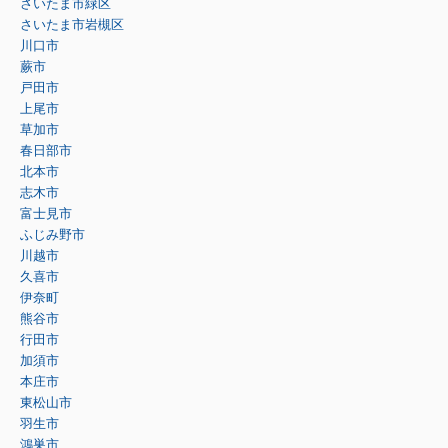
さいたま市緑区
さいたま市岩槻区
川口市
蕨市
戸田市
上尾市
草加市
春日部市
北本市
志木市
富士見市
ふじみ野市
川越市
久喜市
伊奈町
熊谷市
行田市
加須市
本庄市
東松山市
羽生市
鴻巣市