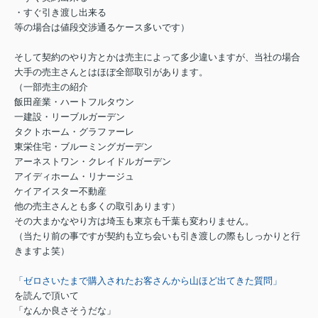
・すぐ引き渡し出来る
等の場合は値段交渉通るケース多いです）
そして契約のやり方とかは売主によって多少違いますが、当社の場合
大手の売主さんとはほぼ全部取引があります。
（一部売主の紹介
飯田産業・ハートフルタウン
一建設・リーブルガーデン
タクトホーム・グラファーレ
東栄住宅・ブルーミングガーデン
アーネストワン・クレイドルガーデン
アイディホーム・リナージュ
ケイアイスター不動産
他の売主さんとも多くの取引あります）
その大まかなやり方は埼玉も東京も千葉も変わりません。
（当たり前の事ですが契約も立ち会いも引き渡しの際もしっかりと行
きますよ笑）
「ゼロさいたまで購入されたお客さんから山ほど出てきた質問」
を読んで頂いて
「なんか良さそうだな」