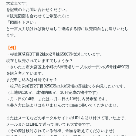
大丈夫です）
を記載の上お問い合わせください。
※販売図面も合わせてご希望の方は
「図面も下さい」
と一言入力頂ければ折り返しご連絡する際に販売図面もお送りいたし
ます。
【例】
・杉並区荻窪3丁目2棟の2号棟6580万検討しています。
現在も販売されていますでしょうか？
・さいたま市大宮区上小町の6棟現場リーブルガーデンの5号棟4890万
を購入考えています。
まだ申し込みは可能ですか？
・松戸市栄町西2丁目3250万の1棟現場の2階建てを内見したいです。
（土地約130㎡、建物約98㎡、10月完成の物件です）
～月～日の14時、または～月～日の10時に内見希望です。
※書き方に決まりはありませんので自由に書いてくださいませ。
またはスーモなどのポータルサイトのURLを貼り付けて頂いた上で、
メールまたはLINEで送って頂いても大丈夫です。
（その際は検討されている号棟、金額を教えてくださいませ）