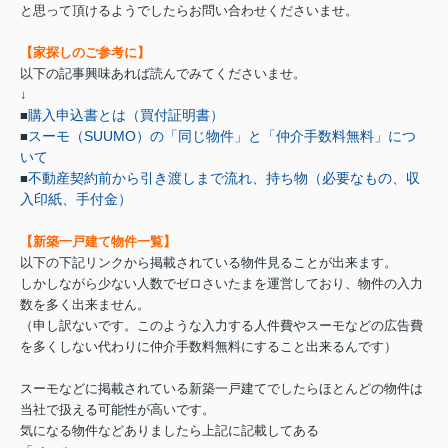
と思って頂けるようでしたらお問い合わせくださいませ。
【家探しのご参考に】
以下の記事興味あれば読んでみてくださいませ。
↓
購入申込書とは（買付証明書）
■
スーモ（SUUMO）の「同じ物件」と「仲介手数料無料」につ
■
いて
不動産契約前から引き渡しまで流れ、持ち物（必要なもの、収
■
入印紙、手付金）
【新築一戸建て物件一覧】
以下の下記リンクから掲載されている物件見ることが出来ます。
しかしながら少ない人数でゼロさいたまを運営しており、物件の入力
数を多く出来ません。
（申し訳ないです。このような入力する人件費やスーモなどの広告費
を多くしない代わりに仲介手数料無料にすること出来るんです）
スーモなどに掲載されている新築一戸建てでしたらほとんどの物件は
当社で扱える可能性が高いです。
気になる物件などありましたら上記に記載してある