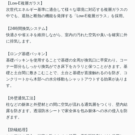
【Low-E複層ガラス】
次世代エネルギー基準に適合して様々な環境に対応する複層ガラスの
中でも、遮熱と断熱の機能を発揮する「Low-E複層ガラス」を採用。
【24時間換気システム】
快適さや省エネを維持しながら、室内の汚れた空気や臭いを確実に外
に排気します。
【ロング基礎パッキン】
基礎パッキンを使用することで基礎の全周が換気口に早変わり。コー
ナー部分もしっかり換気ができ床下をカラリと保つことがきます。基
礎と土台間に敷きこむことで、土台と基礎が直接触れるのを防ぎ、コ
ンクリートから木部への水分移動もシャットアウトする効果がありま
す。
【外壁通気工法】
柱などの躯体と外壁材との間に空気が流れる通気層をつくり、壁内結
露を防ぎます。透湿防水シートで家全体を包み躯体への水の侵入を防
ぎます。
【防蟻処理】