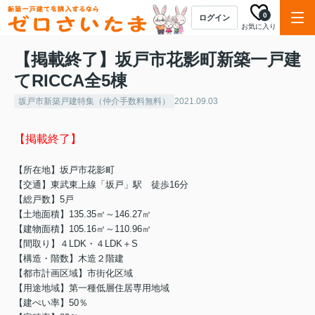
0
ログイン
お気に入り
【掲載終了】坂戸市花影町新築一戸建
てRICCA全5棟
坂戸市新築戸建特集（仲介手数料無料）
2021.09.03
【掲載終了】
【所在地】坂戸市花影町
【交通】東武東上線「坂戸」駅 徒歩16分
【総戸数】5戸
【土地面積】135.35㎡～146.27㎡
【建物面積】105.16㎡～110.96㎡
【間取り】４LDK・４LDK＋S
【構造・階数】木造２階建
【都市計画区域】市街化区域
【用途地域】第一種低層住居専用地域
【建ぺい率】50％