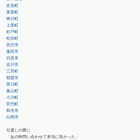
吉見町
美里町
神川町
上里町
杉戸町
松伏町
所沢市
蓮田市
日高市
吉川市
三芳町
朝霞市
滑川町
嵐山町
小川町
宮代町
和光市
白岡市
引渡しの際に
「あの時問い合わせて本当に良かった」