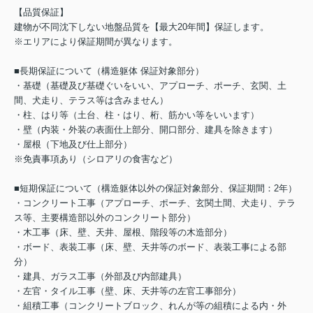
【品質保証】
建物が不同沈下しない地盤品質を【最大20年間】保証します。
※エリアにより保証期間が異なります。
■長期保証について（構造躯体 保証対象部分）
・基礎（基礎及び基礎ぐいをいい、アプローチ、ポーチ、玄関、土
間、犬走り、テラス等は含みません）
・柱、はり等（土台、柱・はり、桁、筋かい等をいいます）
・壁（内装・外装の表面仕上部分、開口部分、建具を除きます）
・屋根（下地及び仕上部分）
※免責事項あり（シロアリの食害など）
■短期保証について（構造躯体以外の保証対象部分、保証期間：2年）
・コンクリート工事（アプローチ、ポーチ、玄関土間、犬走り、テラ
ス等、主要構造部以外のコンクリート部分）
・木工事（床、壁、天井、屋根、階段等の木造部分）
・ボード、表装工事（床、壁、天井等のボード、表装工事による部
分）
・建具、ガラス工事（外部及び内部建具）
・左官・タイル工事（壁、床、天井等の左官工事部分）
・組積工事（コンクリートブロック、れんが等の組積による内・外