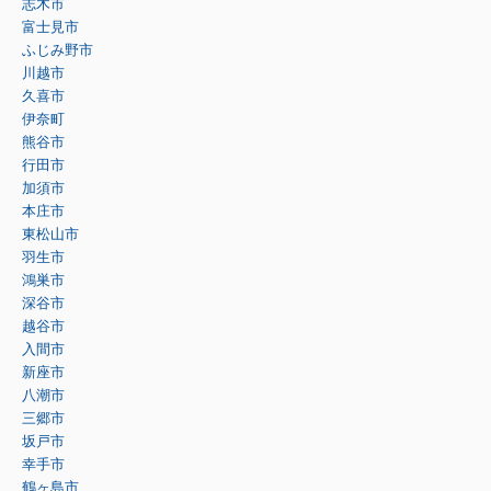
志木市
富士見市
ふじみ野市
川越市
久喜市
伊奈町
熊谷市
行田市
加須市
本庄市
東松山市
羽生市
鴻巣市
深谷市
越谷市
入間市
新座市
八潮市
三郷市
坂戸市
幸手市
鶴ヶ島市