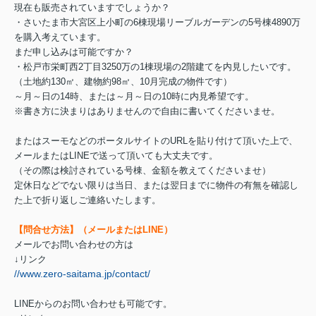
現在も販売されていますでしょうか？
・さいたま市大宮区上小町の6棟現場リーブルガーデンの5号棟4890万
を購入考えています。
まだ申し込みは可能ですか？
・松戸市栄町西2丁目3250万の1棟現場の2階建てを内見したいです。
（土地約130㎡、建物約98㎡、10月完成の物件です）
～月～日の14時、または～月～日の10時に内見希望です。
※書き方に決まりはありませんので自由に書いてくださいませ。
またはスーモなどのポータルサイトのURLを貼り付けて頂いた上で、
メールまたはLINEで送って頂いても大丈夫です。
（その際は検討されている号棟、金額を教えてくださいませ）
定休日などでない限りは当日、または翌日までに物件の有無を確認し
た上で折り返しご連絡いたします。
【問合せ方法】（メールまたはLINE）
メールでお問い合わせの方は
↓リンク
//www.zero-saitama.jp/contact/
LINEからのお問い合わせも可能です。