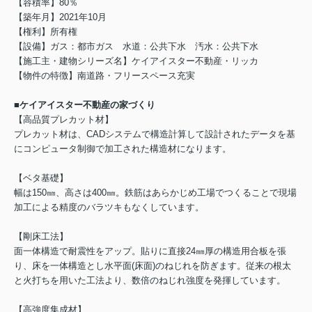
【容積率】80％
【築年月】2021年10月
【権利】所有権
【設備】ガス：都市ガス 水道：公共下水 汚水：公共下水
【施工主・建物シリーズ名】ケイアイスター不動産・リッカ
【物件の特徴】南道路・フリースペース充実
■ケイアイスター不動産の家づくり
【高品質プレカット材】
プレカット材は、CADシステムで構造計算して設計されたデータを基
にコンピュータ制御で加工された構造材になります。
【ベタ基礎】
幅は150㎜、高さは400㎜。鉄筋はあらかじめ工場でつくることで現場
加工による精度のバラツキもなくしています。
【剛床工法】
面一体構造で耐震性をアップ。貼りに直接24㎜厚の構造用合板を張
り、床を一体構造とし水平面(床面)のねじれを防ぎます。従来の根太
と火打ちを用いた工法より、数倍のねじれ強度を発揮しています。
【高強度集成材】