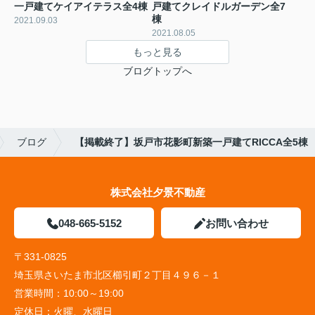
一戸建てケイアイテラス全4棟
戸建てクレイドルガーデン全7
棟
2021.09.03
2021.08.05
もっと見る
ブログトップへ
ブログ
【掲載終了】坂戸市花影町新築一戸建てRICCA全5棟
株式会社夕景不動産
048-665-5152
お問い合わせ
〒331-0825
埼玉県さいたま市北区櫛引町２丁目４９６－１
営業時間：
10:00～19:00
定休日：
火曜、水曜日