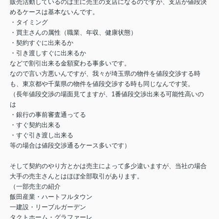
販売活動しているのは主に売主の支店になるのですが、支店が値段決
めるケースは基本ないんです。
・タイミング
・買主さんの属性（職業、年収、健康状態）
・契約すぐに出来るか
・引き渡しすぐに出来るか
などで割引出来る金額変わる事多いです。
なので言い方悪いんですが、我々が埼玉県の物件を値段交渉する時
も、東京都や千葉県の物件を値段交渉する時も同じなんです笑。
（長年値段交渉の場面見てますが、1番値段交渉出来る可能性高いの
は
・銀行の事前審査通ってる
・すぐ契約出来る
・すぐ引き渡し出来る
等の場合は値段交渉通るケース多いです）
そして契約のやり方とかは売主によって多少違いますが、当社の場合
大手の売主さんとはほぼ全部取引があります。
（一部売主の紹介
飯田産業・ハートフルタウン
一建設・リーブルガーデン
タクトホーム・グラファーレ