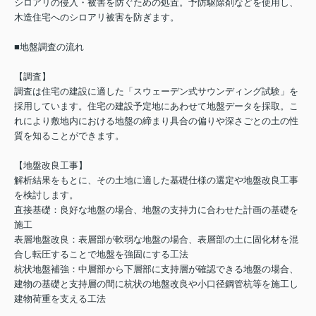
シロアリの侵入・被害を防ぐための処置。予防駆除剤などを使用し、
木造住宅へのシロアリ被害を防ぎます。
■地盤調査の流れ
【調査】
調査は住宅の建設に適した「スウェーデン式サウンディング試験」を
採用しています。住宅の建設予定地にあわせて地盤データを採取。こ
れにより敷地内における地盤の締まり具合の偏りや深さごとの土の性
質を知ることができます。
【地盤改良工事】
解析結果をもとに、その土地に適した基礎仕様の選定や地盤改良工事
を検討します。
直接基礎：良好な地盤の場合、地盤の支持力に合わせた計画の基礎を
施工
表層地盤改良：表層部が軟弱な地盤の場合、表層部の土に固化材を混
合し転圧することで地盤を強固にする工法
杭状地盤補強：中層部から下層部に支持層が確認できる地盤の場合、
建物の基礎と支持層の間に杭状の地盤改良や小口径鋼管杭等を施工し
建物荷重を支える工法