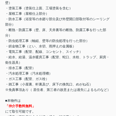
壁）
・塗装工事（塗装仕上面、工場塗装を含む）
・屋根工事（屋根仕上部分）
・防水工事（浴室等の水廻り部分及び外壁開口部取付等のシーリング
部分）
・断熱・防露工事（壁、床、天井裏等の断熱、防露工事を行った部
分）
・防虫処理工事（軸組、壁等の防虫処理を行った部分）
・錺金物工事（とい、水切、雨押えの金属板）
・電気工事（配管、配線、コンセント、スイッチ）
・給水、給湯、温水暖房工事（配管、蛇口、水栓、トラップ、厨房・
衛生器具）
・排水工事（配管）
・汚水処理工事（汚水処理槽）
・ガス工事（配管、ガス栓）
・雑工事（小屋裏、軒裏及び、床下の換気口、めがね石）
※免責事項あり（ 居住者、第三者の故意または過失によるものなど）
■本物件は
「仲介手数料無料」
にて取引可能です。