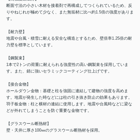
断面寸法の小さい木材を接着剤で再構成してつくられているため、反
りやねじれが極めて少なく、また無垢材に比べ約1.5倍の強度がありま
す。
【耐力壁】
地震や台風・積雪に耐える安全な構造とするため、壁倍率1.25倍の耐
力壁を標準としています。
【鋼製束】
1本で2トンの荷重に耐えられる強度性の高い鋼製束を採用していま
す。また、錆に強いセラミックコーティング仕上げです。
【接合金物】
ホールダウン金物：基礎と柱を強固に連結して建物の強度を高めま
す。地震が発生した時などには柱の引き抜き防止の効果もあります。
羽子板金物：柱と横材の連結に使用します。地震や台風時などに梁な
どが外れてしまうことを防ぐ重要な金物です。
【グラスウール断熱材】
壁・天井に厚さ100㎜のグラスウール断熱材を採用。