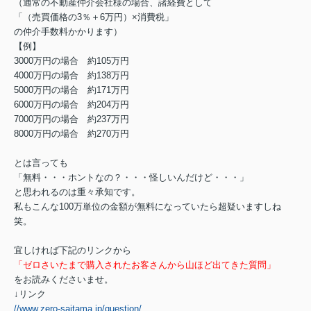
（通常の不動産仲介会社様の場合、諸経費として
「（売買価格の3％＋6万円）×消費税」
の仲介手数料かかります）
【例】
3000万円の場合 約105万円
4000万円の場合 約138万円
5000万円の場合 約171万円
6000万円の場合 約204万円
7000万円の場合 約237万円
8000万円の場合 約270万円
とは言っても
「無料・・・ホントなの？・・・怪しいんだけど・・・」
と思われるのは重々承知です。
私もこんな100万単位の金額が無料になっていたら超疑いますしね
笑。
宜しければ下記のリンクから
「ゼロさいたまで購入されたお客さんから山ほど出てきた質問」
をお読みくださいませ。
↓リンク
//www.zero-saitama.jp/question/