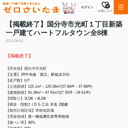
0
ログイン
お気に入り
【掲載終了】国分寺市光町１丁目新築
一戸建てハートフルタウン全8棟
2021.09.01
【掲載終了】
【所在地】国分寺市光町
【交通】
JR中央線「国立」駅徒歩10分
【総戸数】8戸
【土地面積】
125.1m²～125.58m²(37.84坪～37.98坪)
【建物面積】
91.08m²～97.91m²(27.55坪～29.61坪)
【間取り】
3LDK～4LDK
【構造・階数】
I.D.S-工法 木造 2階建
【都市計画区域】
市街化区域
【用途地域】
第一種低層住居専用地域
【建ぺい率】
40%