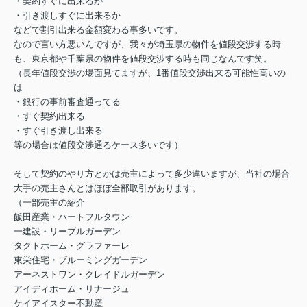
・契約すぐに出来るか
・引き渡しすぐに出来るか
などで割引出来る金額変わる事多いです。
なので言い方悪いんですが、我々が埼玉県の物件を値段交渉する時
も、東京都や千葉県の物件を値段交渉する時も同じなんです笑。
（長年値段交渉の場面見てますが、1番値段交渉出来る可能性高いの
は
・銀行の事前審査通ってる
・すぐ契約出来る
・すぐ引き渡し出来る
等の場合は値段交渉通るケース多いです）
そして契約のやり方とかは売主によって多少違いますが、当社の場合
大手の売主さんとはほぼ全部取引があります。
（一部売主の紹介
飯田産業・ハートフルタウン
一建設・リーブルガーデン
タクトホーム・グラファーレ
東栄住宅・ブルーミングガーデン
アーネストワン・クレイドルガーデン
アイディホーム・リナージュ
ケイアイスター不動産