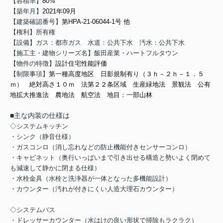
【容積率】
80%
【築年月】
2021年09月
【建築確認番号】
第HPA-21-06044-1号 他
【権利】所有権
【設備】ガス：都市ガス 水道：公共下水 汚水：公共下水
【施工主・建物シリーズ名】飯田産業・ハートフルタウン
【物件の特徴】
設計住宅性能評価
【制限事項】
第一種高度地区 日影規制有り（３ｈ－２ｈ－１．５
ｍ） 絶対高さ１０ｍ 法第２２条区域 生産緑地法 景観法 公有
地拡大推進法 農地法 航空法 地目：一部山林
■主な内装の仕様は
◇システムキッチン
・シンク（静音仕様）
・ガスコンロ（消し忘れなどの防止機能付きセンサーコンロ）
・キャビネット（奥行いっぱいまで引き出せる構造と勢いよく閉めて
も減速して静かに閉まる仕様）
・水栓金具（水栓と洗浄器が一体となった多機能設計）
・カウンター（汚れが付きにくい人造大理石カウンター）
◇システムバス
・ドレッサーカウンター（水はけの良い形状で掃除もラクラク）