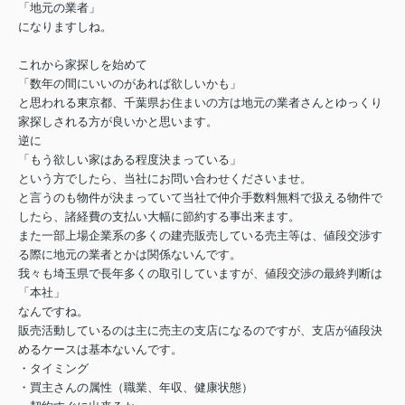
「地元の業者」
になりますしね。
これから家探しを始めて
「数年の間にいいのがあれば欲しいかも」
と思われる東京都、千葉県お住まいの方は地元の業者さんとゆっくり
家探しされる方が良いかと思います。
逆に
「もう欲しい家はある程度決まっている」
という方でしたら、当社にお問い合わせくださいませ。
と言うのも物件が決まっていて当社で仲介手数料無料で扱える物件で
したら、諸経費の支払い大幅に節約する事出来ます。
また一部上場企業系の多くの建売販売している売主等は、値段交渉す
る際に地元の業者とかは関係ないんです。
我々も埼玉県で長年多くの取引していますが、値段交渉の最終判断は
「本社」
なんですね。
販売活動しているのは主に売主の支店になるのですが、支店が値段決
めるケースは基本ないんです。
・タイミング
・買主さんの属性（職業、年収、健康状態）