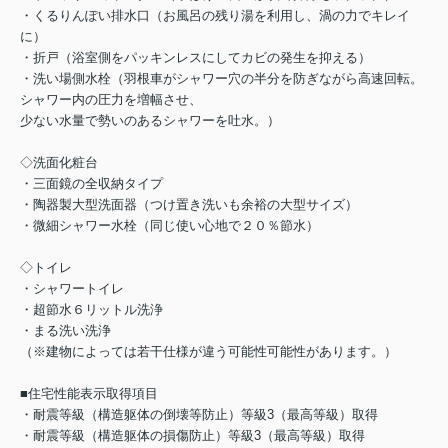
・くるりんぽい排水口（お風呂の残り湯を利用し、渦の力でキレイ
に）
・折戸（浴室側をパッキンレスにしてカビの発生を抑える）
・洗い場側水栓（羽根車がシャワー穴の半分を防ぎながら高速回転。
シャワー内の圧力を増幅させ、
少ない水量で勢いのあるシャワーを吐水。）
◇洗面化粧台
・三面鏡の全収納タイプ
・陶器製大型洗面器（つけ置き洗いも余裕の大型サイズ）
・微細シャワー水栓（同じ使い心地で２０％節水）
◇トイレ
・シャワートイレ
・超節水６リットル洗浄
・まる洗い洗浄
（※建物によっては若干仕様が違う可能性可能性があります。）
■住宅性能表示取得項目
・耐震等級（構造躯体の倒壊等防止）等級3（最高等級）取得
・耐震等級（構造躯体の損傷防止）等級3（最高等級）取得