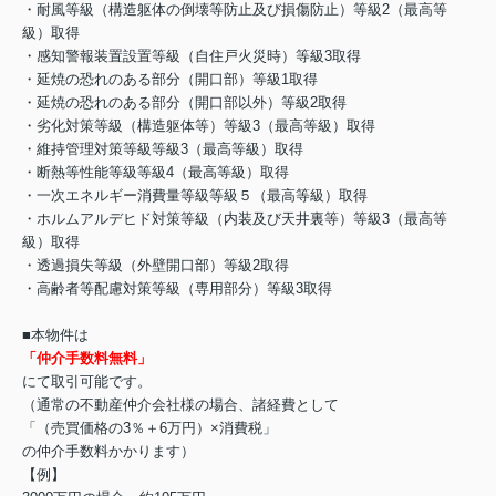
・耐風等級（構造躯体の倒壊等防止及び損傷防止）等級2（最高等
級）取得
・感知警報装置設置等級（自住戸火災時）等級3取得
・延焼の恐れのある部分（開口部）等級1取得
・延焼の恐れのある部分（開口部以外）等級2取得
・劣化対策等級（構造躯体等）等級3（最高等級）取得
・維持管理対策等級等級3（最高等級）取得
・断熱等性能等級等級4（最高等級）取得
・一次エネルギー消費量等級等級５（最高等級）取得
・ホルムアルデヒド対策等級（内装及び天井裏等）等級3（最高等
級）取得
・透過損失等級（外壁開口部）等級2取得
・高齢者等配慮対策等級（専用部分）等級3取得
■本物件は
「仲介手数料無料」
にて取引可能です。
（通常の不動産仲介会社様の場合、諸経費として
「（売買価格の3％＋6万円）×消費税」
の仲介手数料かかります）
【例】