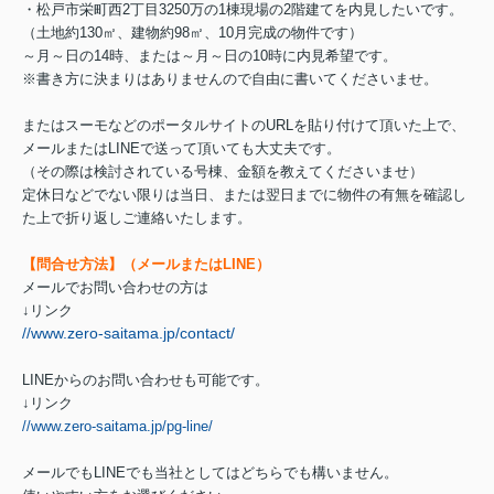
・松戸市栄町西2丁目3250万の1棟現場の2階建てを内見したいです。
（土地約130㎡、建物約98㎡、10月完成の物件です）
～月～日の14時、または～月～日の10時に内見希望です。
※書き方に決まりはありませんので自由に書いてくださいませ。
またはスーモなどのポータルサイトのURLを貼り付けて頂いた上で、
メールまたはLINEで送って頂いても大丈夫です。
（その際は検討されている号棟、金額を教えてくださいませ）
定休日などでない限りは当日、または翌日までに物件の有無を確認し
た上で折り返しご連絡いたします。
【問合せ方法】（メールまたはLINE）
メールでお問い合わせの方は
↓リンク
//www.zero-saitama.jp/contact/
LINEからのお問い合わせも可能です。
↓リンク
//www.zero-saitama.jp/pg-line/
メールでもLINEでも当社としてはどちらでも構いません。