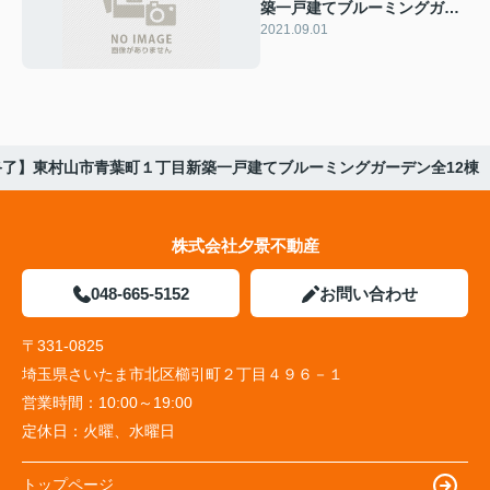
築一戸建てブルーミングガー
デン全11棟
2021.09.01
終了】東村山市青葉町１丁目新築一戸建てブルーミングガーデン全12棟
株式会社夕景不動産
048-665-5152
お問い合わせ
〒331-0825
埼玉県さいたま市北区櫛引町２丁目４９６－１
営業時間：
10:00～19:00
定休日：
火曜、水曜日
トップページ