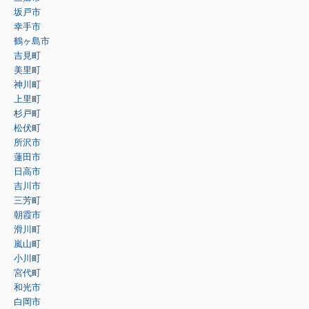
坂戸市
幸手市
鶴ヶ島市
吉見町
美里町
神川町
上里町
杉戸町
松伏町
所沢市
蓮田市
日高市
吉川市
三芳町
朝霞市
滑川町
嵐山町
小川町
宮代町
和光市
白岡市