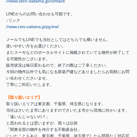
//www.zero-saitama.jp/contact/
LINEからのお問い合わせも可能です。
↓リンク
//www.zero-saitama.jp/pg-line/
メールでもLINEでも当社としてはどちらでも構いません。
使いやすい方をお選びください。
またスーモなどのポータルサイトに掲載されていても物件が終了して
る可能性がございます。
販売状況は毎日変わるので、終了の際はご了承ください。
今回の物件以外でも気になる新築戸建などありましたらお気軽にお問
い合わせくださいませ。
丁寧にご対応いたします。
【取り扱いエリア】
取り扱いエリアは東京都、千葉県、埼玉県になります。
当社はさいたま市にありますのでさいたま市から現地に向かいます。
「遠いんじゃないの？」
と思われるとは思いますが、我々は以前
「関東全部の物件を仲介する不動産会社」
にいたこともあり、東京都、千葉県、埼玉県でしたら問題なく対応可