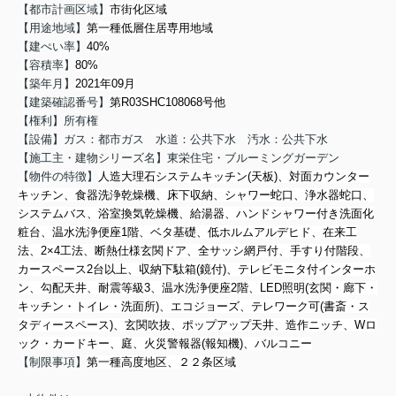
【都市計画区域】
市街化区域
【用途地域】
第一種低層住居専用地域
【建ぺい率】
40%
【容積率】
80%
【築年月】
2021年09月
【建築確認番号】
第R03SHC108068号他
【権利】所有権
【設備】ガス：都市ガス 水道：公共下水 汚水：公共下水
【施工主・建物シリーズ名】東栄住宅・ブルーミングガーデン
【物件の特徴】
人造大理石システムキッチン(天板)、対面カウンター
キッチン、食器洗浄乾燥機、床下収納、シャワー蛇口、浄水器蛇口、
システムバス、浴室換気乾燥機、給湯器、ハンドシャワー付き洗面化
粧台、温水洗浄便座1階、ベタ基礎、低ホルムアルデヒド、在来工
法、2×4工法、断熱仕様玄関ドア、全サッシ網戸付、手すり付階段、
カースペース2台以上、収納下駄箱(鏡付)、テレビモニタ付インターホ
ン、勾配天井、耐震等級3、温水洗浄便座2階、LED照明(玄関・廊下・
キッチン・トイレ・洗面所)、エコジョーズ、テレワーク可(書斎・ス
タディースペース)、玄関吹抜、ポップアップ天井、造作ニッチ、Wロ
ック・カードキー、庭、火災警報器(報知機)、バルコニー
【制限事項】
第一種高度地区、２２条区域