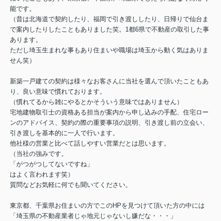
能です。
（昔は北海道で契約したり、福岡で引き渡ししたり、日帰りで仙台ま
で案内したりしたこともありました笑。1都6県で不動産の取引した事
あります。
ただし埼玉生まれな事もあり住まいや職場は埼玉から動く気はありま
せん笑）
新築一戸建ての契約は様々なお客さんに当社を選んで頂いたこともあ
り、良い意味で慣れております。
（慣れてるから雑にやるとかそういう意味ではありません）
宅地建物取引士の資格ある担当が案内から申し込みの手配、住宅ロー
ンのアドバイス、契約の際の重要事項の説明、引き渡し前の立会い、
引き渡しを基本的に一人で行います。
他社様の営業と比べて話しやすい営業だとは思います。
（当社の強みです。
「がつがつしてないですね」
はよく言われます笑）
質問などお気軽に何でも聞いてください。
東京都、千葉県お住まいの方でこのHPを見つけて頂いた方の中には
「埼玉県の不動産業者じゃ地元じゃないし嫌だな・・・」