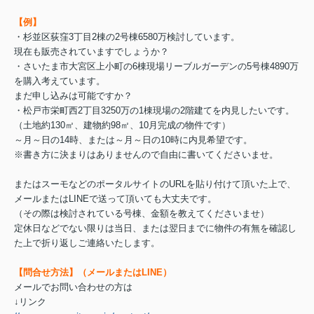
【例】
・杉並区荻窪3丁目2棟の2号棟6580万検討しています。
現在も販売されていますでしょうか？
・さいたま市大宮区上小町の6棟現場リーブルガーデンの5号棟4890万
を購入考えています。
まだ申し込みは可能ですか？
・松戸市栄町西2丁目3250万の1棟現場の2階建てを内見したいです。
（土地約130㎡、建物約98㎡、10月完成の物件です）
～月～日の14時、または～月～日の10時に内見希望です。
※書き方に決まりはありませんので自由に書いてくださいませ。
またはスーモなどのポータルサイトのURLを貼り付けて頂いた上で、
メールまたはLINEで送って頂いても大丈夫です。
（その際は検討されている号棟、金額を教えてくださいませ）
定休日などでない限りは当日、または翌日までに物件の有無を確認し
た上で折り返しご連絡いたします。
【問合せ方法】（メールまたはLINE）
メールでお問い合わせの方は
↓リンク