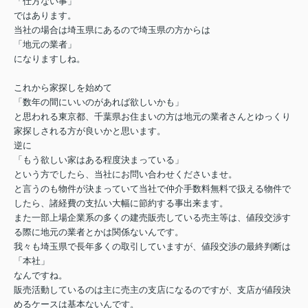
「仕方ない事」
ではあります。
当社の場合は埼玉県にあるので埼玉県の方からは
「地元の業者」
になりますしね。
これから家探しを始めて
「数年の間にいいのがあれば欲しいかも」
と思われる東京都、千葉県お住まいの方は地元の業者さんとゆっくり
家探しされる方が良いかと思います。
逆に
「もう欲しい家はある程度決まっている」
という方でしたら、当社にお問い合わせくださいませ。
と言うのも物件が決まっていて当社で仲介手数料無料で扱える物件で
したら、諸経費の支払い大幅に節約する事出来ます。
また一部上場企業系の多くの建売販売している売主等は、値段交渉す
る際に地元の業者とかは関係ないんです。
我々も埼玉県で長年多くの取引していますが、値段交渉の最終判断は
「本社」
なんですね。
販売活動しているのは主に売主の支店になるのですが、支店が値段決
めるケースは基本ないんです。