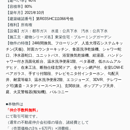
【建ぺい率】
40%
【容積率】
80%
【築年月】
2021年10月
【建築確認番号】
第R03SHC111066号他
【権利】所有権
【設備】ガス：都市ガス 水道：公共下水 汚水：公共下水
【施工主・建物シリーズ名】東栄住宅・ブルーミングガーデン
【物件の特徴】
24時間換気、フローリング、人造大理石システムキッ
チン(天板)、対面カウンターキッチン、食器洗浄乾燥機、シャワー蛇
口、浄水器蛇口、ユニットバス、浴室換気乾燥機、給湯器、ハンドシ
ャワー付き洗面化粧台、温水洗浄便座1階、ベタ基礎、低ホルムアル
デヒド、在来工法、断熱仕様玄関ドア、全サッシ網戸付、全室LOW-E
ペアガラス、手すり付階段、テレビモニタ付インターホン、勾配天
井、耐震等級3、温水洗浄便座2階、エコジョーズ、3DVR、テレワー
ク可(書斎・スタディースペース)、玄関吹抜、ポップアップ天井、
庭、火災警報器(報知機)、バルコニー
■本物件は
「仲介手数料無料」
にて取引可能です。
（通常の不動産仲介会社様の場合、諸経費として
「（売買価格の3％＋6万円）×消費税」