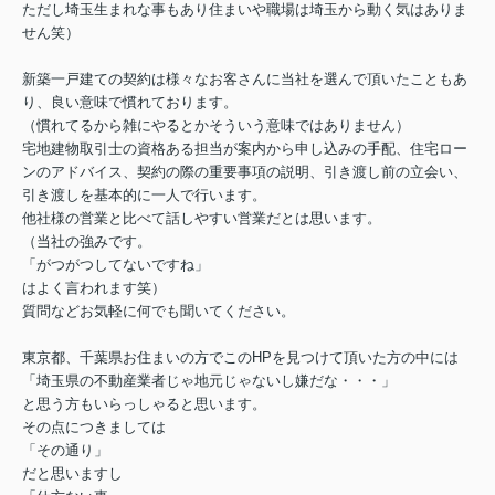
ただし埼玉生まれな事もあり住まいや職場は埼玉から動く気はありま
せん笑）
新築一戸建ての契約は様々なお客さんに当社を選んで頂いたこともあ
り、良い意味で慣れております。
（慣れてるから雑にやるとかそういう意味ではありません）
宅地建物取引士の資格ある担当が案内から申し込みの手配、住宅ロー
ンのアドバイス、契約の際の重要事項の説明、引き渡し前の立会い、
引き渡しを基本的に一人で行います。
他社様の営業と比べて話しやすい営業だとは思います。
（当社の強みです。
「がつがつしてないですね」
はよく言われます笑）
質問などお気軽に何でも聞いてください。
東京都、千葉県お住まいの方でこのHPを見つけて頂いた方の中には
「埼玉県の不動産業者じゃ地元じゃないし嫌だな・・・」
と思う方もいらっしゃると思います。
その点につきましては
「その通り」
だと思いますし