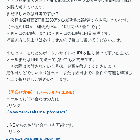
・さいたま市大宮区上小町の6棟現場リーブルガーデンの5号棟4890万
を購入考えています。
まだ申し込みは可能ですか？
・松戸市栄町西2丁目3250万の1棟現場の2階建てを内見したいです。
（土地約130㎡、建物約98㎡、10月完成の物件です）
～月～日の14時、または～月～日の10時に内見希望です。
※書き方に決まりはありませんので自由に書いてくださいませ。
またはスーモなどのポータルサイトのURLを貼り付けて頂いた上で、
メールまたはLINEで送って頂いても大丈夫です。
（その際は検討されている号棟、金額を教えてくださいませ）
定休日などでない限りは当日、または翌日までに物件の有無を確認し
た上で折り返しご連絡いたします。
【問合せ方法】（メールまたはLINE）
メールでお問い合わせの方は
↓リンク
//www.zero-saitama.jp/contact/
LINEからのお問い合わせも可能です。
↓リンク
//www.zero-saitama.jp/pg-line/