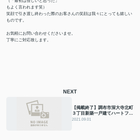
（「最初は怪しいと思った」
もよく言われます笑）
笑顔で引き渡し終わった際のお客さんの笑顔は我々にとっても嬉しい
ものです。
お気軽にお問い合わせくださいませ。
丁寧にご対応致します。
NEXT
【掲載終了】調布市深大寺北町
３丁目新築一戸建てハートフル
タウン全3棟
2021.09.01