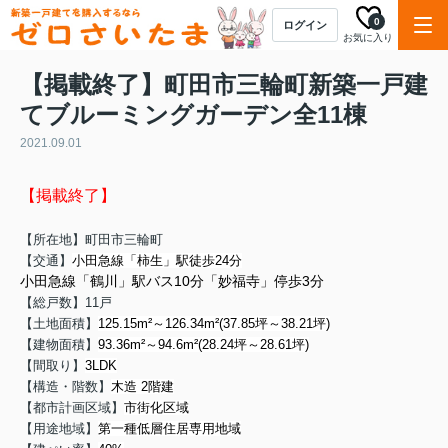
0
ログイン
お気に入り
【掲載終了】町田市三輪町新築一戸建
てブルーミングガーデン全11棟
2021.09.01
【掲載終了】
【所在地】町田市三輪町
【交通】
小田急線「柿生」駅徒歩24分
小田急線「鶴川」駅バス10分「妙福寺」停歩3分
【総戸数】11戸
【土地面積】
125.15m²～126.34m²(37.85坪～38.21坪)
【建物面積】
93.36m²～94.6m²(28.24坪～28.61坪)
【間取り】
3LDK
【構造・階数】
木造 2階建
【都市計画区域】
市街化区域
【用途地域】
第一種低層住居専用地域