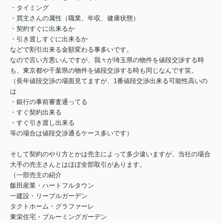
・タイミング
・買主さんの属性（職業、年収、健康状態）
・契約すぐに出来るか
・引き渡しすぐに出来るか
などで割引出来る金額変わる事多いです。
なので言い方悪いんですが、我々が埼玉県の物件を値段交渉する時
も、東京都や千葉県の物件を値段交渉する時も同じなんです笑。
（長年値段交渉の場面見てますが、1番値段交渉出来る可能性高いの
は
・銀行の事前審査通ってる
・すぐ契約出来る
・すぐ引き渡し出来る
等の場合は値段交渉通るケース多いです）
そして契約のやり方とかは売主によって多少違いますが、当社の場合
大手の売主さんとはほぼ全部取引があります。
（一部売主の紹介
飯田産業・ハートフルタウン
一建設・リーブルガーデン
タクトホーム・グラファーレ
東栄住宅・ブルーミングガーデン