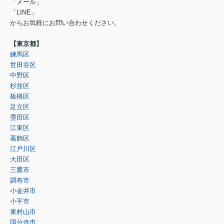
「メール」
「LINE」
からお気軽にお問い合わせください。
【東京都】
練馬区
世田谷区
中野区
杉並区
板橋区
足立区
墨田区
江東区
葛飾区
江戸川区
大田区
三鷹市
調布市
小金井市
小平市
東村山市
国分寺市