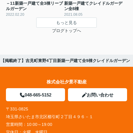
－11新築一戸建て全3棟リーブ
新築一戸建てクレイドルガーデ
ルガーデン
ン全8棟
2022.02.20
2021.08.05
もっと見る
ブログトップへ
【掲載終了】吉見町東野4丁目新築一戸建て全9棟クレイドルガーデン
株式会社夕景不動産
048-665-5152
お問い合わせ
〒331-0825
埼玉県さいたま市北区櫛引町２丁目４９６－１
営業時間：
10:00～19:00
定休日：
火曜、水曜日