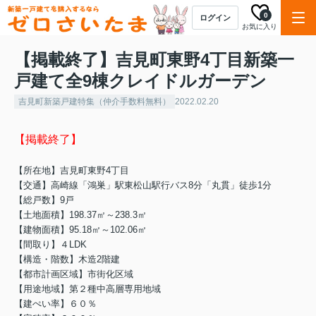
0
ログイン
お気に入り
【掲載終了】吉見町東野4丁目新築一
戸建て全9棟クレイドルガーデン
吉見町新築戸建特集（仲介手数料無料）
2022.02.20
【掲載終了】
【所在地】
吉見町東野4丁目
【交通】高崎線「鴻巣」駅東松山駅行バス8分「丸貫」徒歩1分
【総戸数】9戸
【土地面積】198.37㎡～238.3㎡
【建物面積】95.18㎡～102.06㎡
【間取り】４LDK
【構造・階数】木造2階建
【都市計画区域】市街化区域
【用途地域】第２種中高層専用地域
【建ぺい率】６０％