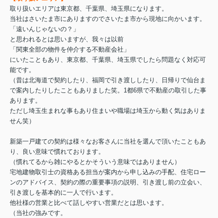
取り扱いエリアは東京都、千葉県、埼玉県になります。
当社はさいたま市にありますのでさいたま市から現地に向かいます。
「遠いんじゃないの？」
と思われるとは思いますが、我々は以前
「関東全部の物件を仲介する不動産会社」
にいたこともあり、東京都、千葉県、埼玉県でしたら問題なく対応可
能です。
（昔は北海道で契約したり、福岡で引き渡ししたり、日帰りで仙台ま
で案内したりしたこともありました笑。1都6県で不動産の取引した事
あります。
ただし埼玉生まれな事もあり住まいや職場は埼玉から動く気はありま
せん笑）
新築一戸建ての契約は様々なお客さんに当社を選んで頂いたこともあ
り、良い意味で慣れております。
（慣れてるから雑にやるとかそういう意味ではありません）
宅地建物取引士の資格ある担当が案内から申し込みの手配、住宅ロー
ンのアドバイス、契約の際の重要事項の説明、引き渡し前の立会い、
引き渡しを基本的に一人で行います。
他社様の営業と比べて話しやすい営業だとは思います。
（当社の強みです。