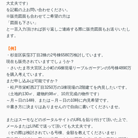
大丈夫です）
を記載の上お問い合わせください。
※販売図面も合わせてご希望の方は
「図面も下さい」
と一言入力頂ければ折り返しご連絡する際に販売図面もお送りいたし
ます。
【例】
・杉並区荻窪3丁目2棟の2号棟6580万検討しています。
現在も販売されていますでしょうか？
・さいたま市大宮区上小町の6棟現場リーブルガーデンの5号棟4890万
を購入考えています。
まだ申し込みは可能ですか？
・松戸市栄町西2丁目3250万の1棟現場の2階建てを内見したいです。
（土地約130㎡、建物約98㎡、10月完成の物件です）
～月～日の14時、または～月～日の10時に内見希望です。
※書き方に決まりはありませんので自由に書いてくださいませ。
またはスーモなどのポータルサイトのURLを貼り付けて頂いた上で、
メールまたはLINEで送って頂いても大丈夫です。
（その際は検討されている号棟、金額を教えてくださいませ）