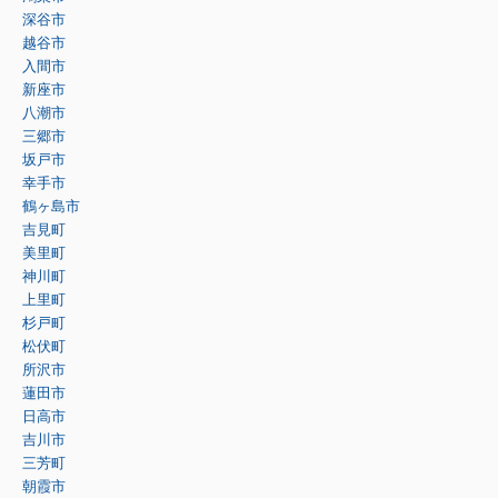
深谷市
越谷市
入間市
新座市
八潮市
三郷市
坂戸市
幸手市
鶴ヶ島市
吉見町
美里町
神川町
上里町
杉戸町
松伏町
所沢市
蓮田市
日高市
吉川市
三芳町
朝霞市