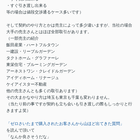
・すぐ引き渡し出来る
等の場合は値段交渉通るケース多いです）
そして契約のやり方とかは売主によって多少違いますが、当社の場合
大手の売主さんとはほぼ全部取引があります。
（一部売主の紹介
飯田産業・ハートフルタウン
一建設・リーブルガーデン
タクトホーム・グラファーレ
東栄住宅・ブルーミングガーデン
アーネストワン・クレイドルガーデン
アイディホーム・リナージュ
ケイアイスター不動産
他の売主さんとも多くの取引あります）
その大まかなやり方は埼玉も東京も千葉も変わりません。
（当たり前の事ですが契約も立ち会いも引き渡しの際もしっかりと行
きますよ笑）
「ゼロさいたまで購入されたお客さんから山ほど出てきた質問」
を読んで頂いて
「なんか良さそうだな」