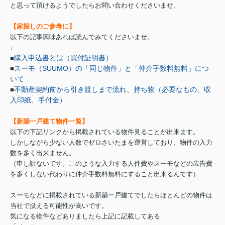
と思って頂けるようでしたらお問い合わせくださいませ。
【家探しのご参考に】
以下の記事興味あれば読んでみてくださいませ。
↓
購入申込書とは（買付証明書）
■
スーモ（SUUMO）の「同じ物件」と「仲介手数料無料」につ
■
いて
不動産契約前から引き渡しまで流れ、持ち物（必要なもの、収
■
入印紙、手付金）
【新築一戸建て物件一覧】
以下の下記リンクから掲載されている物件見ることが出来ます。
しかしながら少ない人数でゼロさいたまを運営しており、物件の入力
数を多く出来ません。
（申し訳ないです。このような入力する人件費やスーモなどの広告費
を多くしない代わりに仲介手数料無料にすること出来るんです）
スーモなどに掲載されている新築一戸建てでしたらほとんどの物件は
当社で扱える可能性が高いです。
気になる物件などありましたら上記に記載してある