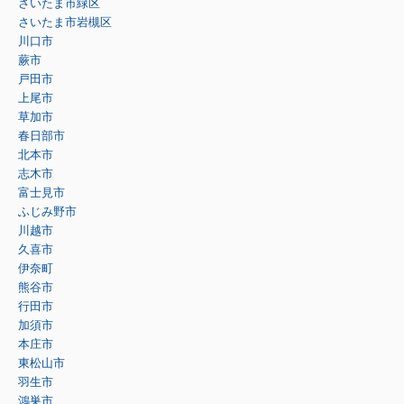
さいたま市緑区
さいたま市岩槻区
川口市
蕨市
戸田市
上尾市
草加市
春日部市
北本市
志木市
富士見市
ふじみ野市
川越市
久喜市
伊奈町
熊谷市
行田市
加須市
本庄市
東松山市
羽生市
鴻巣市