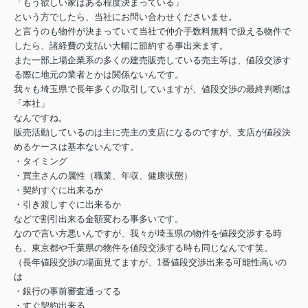
「もう欲しい家はある程度決まっている」
という方でしたら、当社にお問い合わせくださいませ。
と言うのも物件が決まっていて当社で仲介手数料無料で扱える物件で
したら、諸経費の支払い大幅に節約する事出来ます。
また一部上場企業系の多くの建売販売している売主等は、値段交渉す
る際に地元の業者とかは関係ないんです。
我々も埼玉県で長年多くの取引していますが、値段交渉の最終判断は
「本社」
なんですね。
販売活動しているのは主に売主の支店になるのですが、支店が値段決
めるケースは基本ないんです。
・タイミング
・買主さんの属性（職業、年収、健康状態）
・契約すぐに出来るか
・引き渡しすぐに出来るか
などで割引出来る金額変わる事多いです。
なので言い方悪いんですが、我々が埼玉県の物件を値段交渉する時
も、東京都や千葉県の物件を値段交渉する時も同じなんです笑。
（長年値段交渉の場面見てますが、1番値段交渉出来る可能性高いの
は
・銀行の事前審査通ってる
・すぐ契約出来る