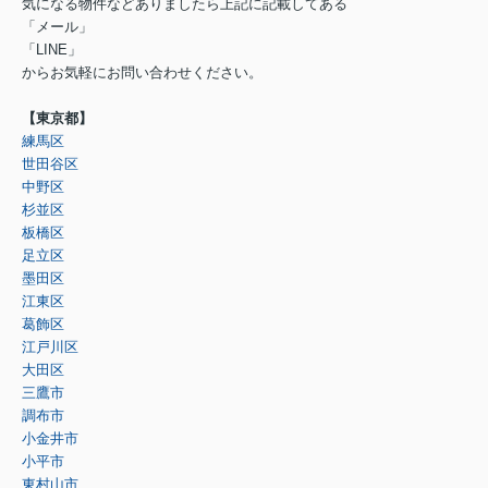
気になる物件などありましたら上記に記載してある
「メール」
「LINE」
からお気軽にお問い合わせください。
【東京都】
練馬区
世田谷区
中野区
杉並区
板橋区
足立区
墨田区
江東区
葛飾区
江戸川区
大田区
三鷹市
調布市
小金井市
小平市
東村山市