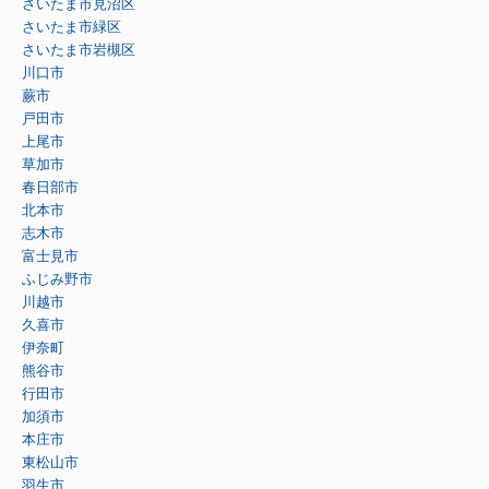
さいたま市見沼区
さいたま市緑区
さいたま市岩槻区
川口市
蕨市
戸田市
上尾市
草加市
春日部市
北本市
志木市
富士見市
ふじみ野市
川越市
久喜市
伊奈町
熊谷市
行田市
加須市
本庄市
東松山市
羽生市