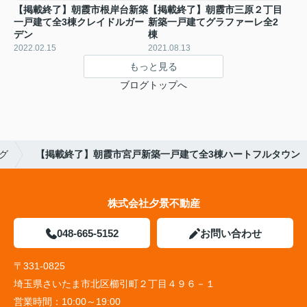
【掲載終了】朝霞市根岸台新築
【掲載終了】朝霞市三原２丁目
一戸建て全3棟クレイドルガー
新築一戸建てグラファーレ全2
デン
棟
2022.02.15
2021.08.13
もっと見る
ブログトップへ
グ
【掲載終了】朝霞市宮戸新築一戸建て全3棟ハートフルタウン
株式会社夕景不動産
048-665-5152
お問い合わせ
〒331-0825
埼玉県さいたま市北区櫛引町２丁目４９６－１
営業時間：
10:00～19:00