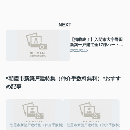
NEXT
【掲載終了】入間市大字野田
新築一戸建て全17棟ハートフ
ルタウン
2022.02.15
”朝霞市新築戸建特集（仲介手数料無料）”おすす
め記事
朝霞市新築戸建特集（仲介手数料無料）
朝霞市新築戸建特集（仲介手数料無料）