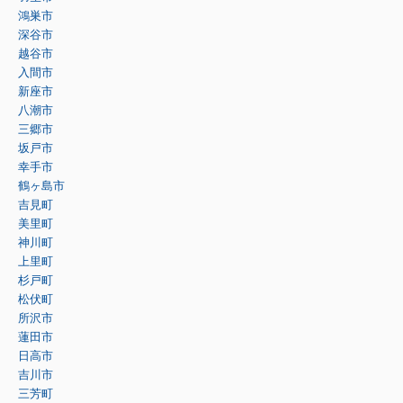
鴻巣市
深谷市
越谷市
入間市
新座市
八潮市
三郷市
坂戸市
幸手市
鶴ヶ島市
吉見町
美里町
神川町
上里町
杉戸町
松伏町
所沢市
蓮田市
日高市
吉川市
三芳町