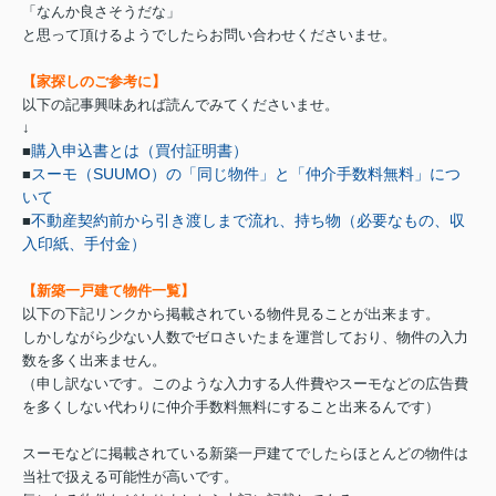
「なんか良さそうだな」
と思って頂けるようでしたらお問い合わせくださいませ。
【家探しのご参考に】
以下の記事興味あれば読んでみてくださいませ。
↓
購入申込書とは（買付証明書）
■
スーモ（SUUMO）の「同じ物件」と「仲介手数料無料」につ
■
いて
不動産契約前から引き渡しまで流れ、持ち物（必要なもの、収
■
入印紙、手付金）
【新築一戸建て物件一覧】
以下の下記リンクから掲載されている物件見ることが出来ます。
しかしながら少ない人数でゼロさいたまを運営しており、物件の入力
数を多く出来ません。
（申し訳ないです。このような入力する人件費やスーモなどの広告費
を多くしない代わりに仲介手数料無料にすること出来るんです）
スーモなどに掲載されている新築一戸建てでしたらほとんどの物件は
当社で扱える可能性が高いです。