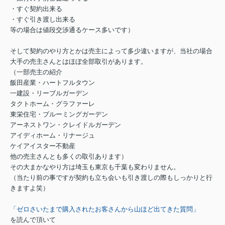
・すぐ契約出来る
・すぐ引き渡し出来る
等の場合は値段交渉通るケース多いです）
そして契約のやり方とかは売主によって多少違いますが、当社の場合
大手の売主さんとはほぼ全部取引があります。
（一部売主の紹介
飯田産業・ハートフルタウン
一建設・リーブルガーデン
タクトホーム・グラファーレ
東栄住宅・ブルーミングガーデン
アーネストワン・クレイドルガーデン
アイディホーム・リナージュ
ケイアイスター不動産
他の売主さんとも多くの取引あります）
その大まかなやり方は埼玉も東京も千葉も変わりません。
（当たり前の事ですが契約も立ち会いも引き渡しの際もしっかりと行
きますよ笑）
「ゼロさいたまで購入されたお客さんから山ほど出てきた質問」
を読んで頂いて