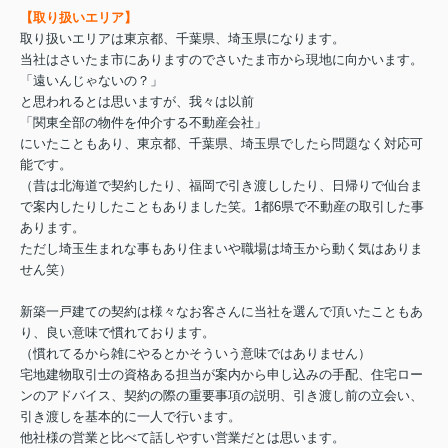
【取り扱いエリア】
取り扱いエリアは東京都、千葉県、埼玉県になります。
当社はさいたま市にありますのでさいたま市から現地に向かいます。
「遠いんじゃないの？」
と思われるとは思いますが、我々は以前
「関東全部の物件を仲介する不動産会社」
にいたこともあり、東京都、千葉県、埼玉県でしたら問題なく対応可
能です。
（昔は北海道で契約したり、福岡で引き渡ししたり、日帰りで仙台ま
で案内したりしたこともありました笑。1都6県で不動産の取引した事
あります。
ただし埼玉生まれな事もあり住まいや職場は埼玉から動く気はありま
せん笑）
新築一戸建ての契約は様々なお客さんに当社を選んで頂いたこともあ
り、良い意味で慣れております。
（慣れてるから雑にやるとかそういう意味ではありません）
宅地建物取引士の資格ある担当が案内から申し込みの手配、住宅ロー
ンのアドバイス、契約の際の重要事項の説明、引き渡し前の立会い、
引き渡しを基本的に一人で行います。
他社様の営業と比べて話しやすい営業だとは思います。