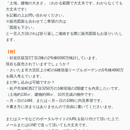
「土地、建物の大きさ」（わかる範囲で大丈夫です。わからなくても
大丈夫です）
を記載の上お問い合わせください。
※販売図面も合わせてご希望の方は
「図面も下さい」
と一言入力頂ければ折り返しご連絡する際に販売図面もお送りいたし
ます。
【例】
・杉並区荻窪3丁目2棟の2号棟6580万検討しています。
現在も販売されていますでしょうか？
・さいたま市大宮区上小町の6棟現場リーブルガーデンの5号棟4890万
を購入考えています。
まだ申し込みは可能ですか？
・松戸市栄町西2丁目3250万の1棟現場の2階建てを内見したいです。
（土地約130㎡、建物約98㎡、10月完成の物件です）
～月～日の14時、または～月～日の10時に内見希望です。
※書き方に決まりはありませんので自由に書いてくださいませ。
またはスーモなどのポータルサイトのURLを貼り付けて頂いた上で、
メールまたはLINEで送って頂いても大丈夫です。