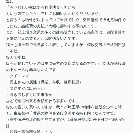
逆に
「もう欲しい家はある程度決まっている」
という方でしたら、当社にお問い合わせくださいませ。
と言うのも物件が決まっていて当社で仲介手数料無料で扱える物件で
したら、諸経費の支払い大幅に節約する事出来ます。
また一部上場企業系の多くの建売販売している売主等は、値段交渉す
る際に地元の業者とかは関係ないんです。
我々も埼玉県で長年多くの取引していますが、値段交渉の最終判断は
「本社」
なんですね。
販売活動しているのは主に売主の支店になるのですが、支店が値段決
めるケースは基本ないんです。
・タイミング
・買主さんの属性（職業、年収、健康状態）
・契約すぐに出来るか
・引き渡しすぐに出来るか
などで割引出来る金額変わる事多いです。
なので言い方悪いんですが、我々が埼玉県の物件を値段交渉する時
も、東京都や千葉県の物件を値段交渉する時も同じなんです笑。
（長年値段交渉の場面見てますが、1番値段交渉出来る可能性高いの
は
・銀行の事前審査通ってる