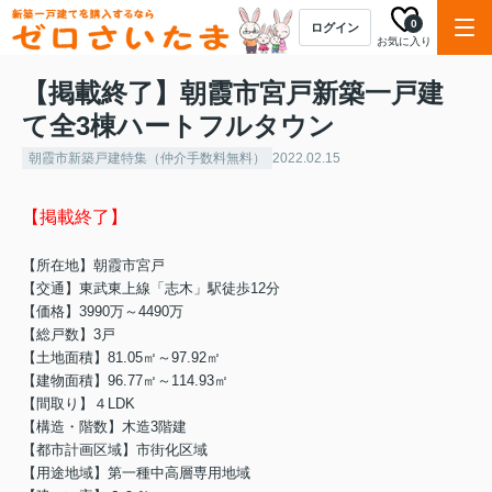
0
ログイン
お気に入り
【掲載終了】朝霞市宮戸新築一戸建
て全3棟ハートフルタウン
朝霞市新築戸建特集（仲介手数料無料）
2022.02.15
【掲載終了】
【所在地】
朝霞市宮戸
【交通】東武東上線「志木」駅徒歩12分
【価格】3990万～4490万
【総戸数】3戸
【土地面積】81.05㎡～97.92㎡
【建物面積】96.77㎡～114.93㎡
【間取り】４LDK
【構造・階数】木造3階建
【都市計画区域】市街化区域
【用途地域】第一種中高層専用地域