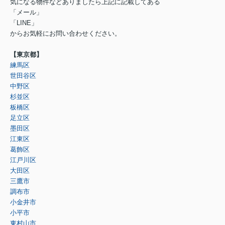
気になる物件などありましたら上記に記載してある
「メール」
「LINE」
からお気軽にお問い合わせください。
【東京都】
練馬区
世田谷区
中野区
杉並区
板橋区
足立区
墨田区
江東区
葛飾区
江戸川区
大田区
三鷹市
調布市
小金井市
小平市
東村山市