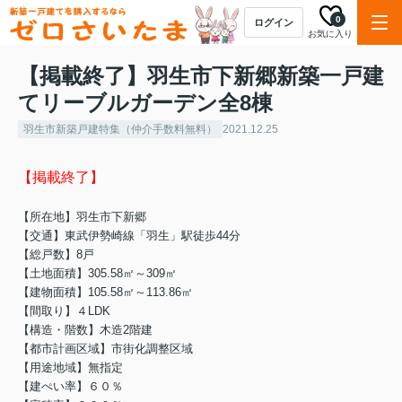
0
ログイン
お気に入り
【掲載終了】羽生市下新郷新築一戸建
てリーブルガーデン全8棟
羽生市新築戸建特集（仲介手数料無料）
2021.12.25
【掲載終了】
【所在地】
羽生市下新郷
【交通】東武伊勢崎線「羽生」駅徒歩44分
【総戸数】8戸
【土地面積】305.58㎡～309㎡
【建物面積】105.58㎡～113.86㎡
【間取り】４LDK
【構造・階数】木造2階建
【都市計画区域】市街化調整区域
【用途地域】無指定
【建ぺい率】６０％