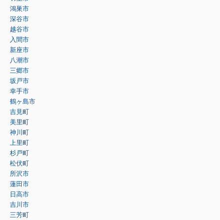
鴻巣市
深谷市
越谷市
入間市
新座市
八潮市
三郷市
坂戸市
幸手市
鶴ヶ島市
吉見町
美里町
神川町
上里町
杉戸町
松伏町
所沢市
蓮田市
日高市
吉川市
三芳町