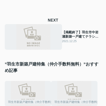
NEXT
【掲載終了】羽生市中岩
瀬新築一戸建てテラシエ
全3棟
2021.12.25
”羽生市新築戸建特集（仲介手数料無料）”おすす
め記事
羽生市新築戸建特集（仲介手数料無料）
羽生市新築戸建特集（仲介手数料無料）