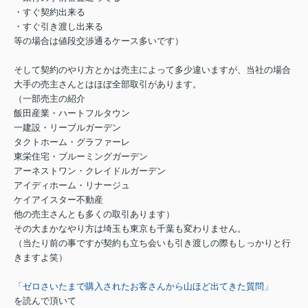
・すぐ契約出来る
・すぐ引き渡し出来る
等の場合は値段交渉通るケース多いです）
そして契約のやり方とかは売主によって多少違いますが、当社の場合
大手の売主さんとはほぼ全部取引があります。
（一部売主の紹介
飯田産業・ハートフルタウン
一建設・リーブルガーデン
タクトホーム・グラファーレ
東栄住宅・ブルーミングガーデン
アーネストワン・クレイドルガーデン
アイディホーム・リナージュ
ケイアイスター不動産
他の売主さんとも多くの取引あります）
その大まかなやり方は埼玉も東京も千葉も変わりません。
（当たり前の事ですが契約も立ち会いも引き渡しの際もしっかりと行
きますよ笑）
「ゼロさいたまで購入されたお客さんから山ほど出てきた質問」
を読んで頂いて