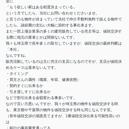
逆に
「もう欲しい家はある程度決まっている」
という方でしたら、当社にお問い合わせくださいませ。
と言うのも物件が決まっていて当社で仲介手数料無料で扱える物件で
したら、諸経費の支払い大幅に節約する事出来ます。
また一部上場企業系の多くの建売販売している売主等は、値段交渉す
る際に地元の業者とかは関係ないんです。
我々も埼玉県で長年多くの取引していますが、値段交渉の最終判断は
「本社」
なんですね。
販売活動しているのは主に売主の支店になるのですが、支店が値段決
めるケースは基本ないんです。
・タイミング
・買主さんの属性（職業、年収、健康状態）
・契約すぐに出来るか
・引き渡しすぐに出来るか
などで割引出来る金額変わる事多いです。
なので言い方悪いんですが、我々が埼玉県の物件を値段交渉する時
も、東京都や千葉県の物件を値段交渉する時も同じなんです笑。
（長年値段交渉の場面見てますが、1番値段交渉出来る可能性高いの
は
・銀行の事前審査通ってる