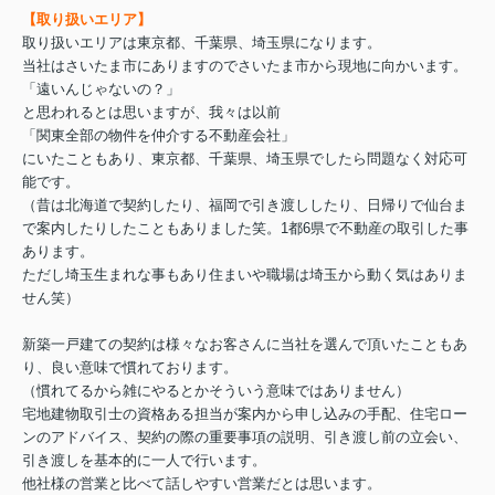
【取り扱いエリア】
取り扱いエリアは東京都、千葉県、埼玉県になります。
当社はさいたま市にありますのでさいたま市から現地に向かいます。
「遠いんじゃないの？」
と思われるとは思いますが、我々は以前
「関東全部の物件を仲介する不動産会社」
にいたこともあり、東京都、千葉県、埼玉県でしたら問題なく対応可
能です。
（昔は北海道で契約したり、福岡で引き渡ししたり、日帰りで仙台ま
で案内したりしたこともありました笑。1都6県で不動産の取引した事
あります。
ただし埼玉生まれな事もあり住まいや職場は埼玉から動く気はありま
せん笑）
新築一戸建ての契約は様々なお客さんに当社を選んで頂いたこともあ
り、良い意味で慣れております。
（慣れてるから雑にやるとかそういう意味ではありません）
宅地建物取引士の資格ある担当が案内から申し込みの手配、住宅ロー
ンのアドバイス、契約の際の重要事項の説明、引き渡し前の立会い、
引き渡しを基本的に一人で行います。
他社様の営業と比べて話しやすい営業だとは思います。