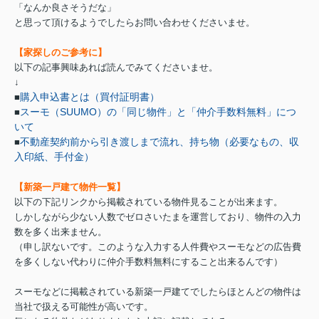
「なんか良さそうだな」
と思って頂けるようでしたらお問い合わせくださいませ。
【家探しのご参考に】
以下の記事興味あれば読んでみてくださいませ。
↓
購入申込書とは（買付証明書）
■
スーモ（SUUMO）の「同じ物件」と「仲介手数料無料」につ
■
いて
不動産契約前から引き渡しまで流れ、持ち物（必要なもの、収
■
入印紙、手付金）
【新築一戸建て物件一覧】
以下の下記リンクから掲載されている物件見ることが出来ます。
しかしながら少ない人数でゼロさいたまを運営しており、物件の入力
数を多く出来ません。
（申し訳ないです。このような入力する人件費やスーモなどの広告費
を多くしない代わりに仲介手数料無料にすること出来るんです）
スーモなどに掲載されている新築一戸建てでしたらほとんどの物件は
当社で扱える可能性が高いです。