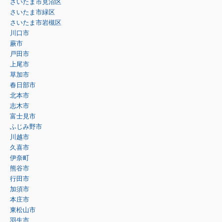
さいたま市見沼区
さいたま市緑区
さいたま市岩槻区
川口市
蕨市
戸田市
上尾市
草加市
春日部市
北本市
志木市
富士見市
ふじみ野市
川越市
久喜市
伊奈町
熊谷市
行田市
加須市
本庄市
東松山市
羽生市