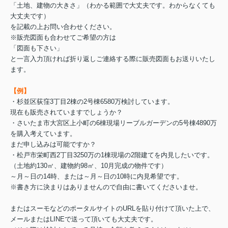
「土地、建物の大きさ」（わかる範囲で大丈夫です。わからなくても
大丈夫です）
を記載の上お問い合わせください。
※販売図面も合わせてご希望の方は
「図面も下さい」
と一言入力頂ければ折り返しご連絡する際に販売図面もお送りいたし
ます。
【例】
・杉並区荻窪3丁目2棟の2号棟6580万検討しています。
現在も販売されていますでしょうか？
・さいたま市大宮区上小町の6棟現場リーブルガーデンの5号棟4890万
を購入考えています。
まだ申し込みは可能ですか？
・松戸市栄町西2丁目3250万の1棟現場の2階建てを内見したいです。
（土地約130㎡、建物約98㎡、10月完成の物件です）
～月～日の14時、または～月～日の10時に内見希望です。
※書き方に決まりはありませんので自由に書いてくださいませ。
またはスーモなどのポータルサイトのURLを貼り付けて頂いた上で、
メールまたはLINEで送って頂いても大丈夫です。