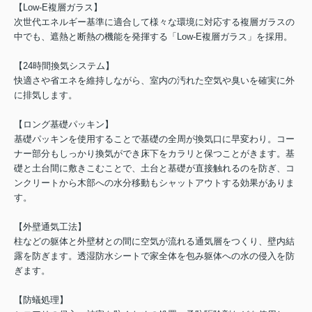
【Low-E複層ガラス】
次世代エネルギー基準に適合して様々な環境に対応する複層ガラスの
中でも、遮熱と断熱の機能を発揮する「Low-E複層ガラス」を採用。
【24時間換気システム】
快適さや省エネを維持しながら、室内の汚れた空気や臭いを確実に外
に排気します。
【ロング基礎パッキン】
基礎パッキンを使用することで基礎の全周が換気口に早変わり。コー
ナー部分もしっかり換気ができ床下をカラリと保つことがきます。基
礎と土台間に敷きこむことで、土台と基礎が直接触れるのを防ぎ、コ
ンクリートから木部への水分移動もシャットアウトする効果がありま
す。
【外壁通気工法】
柱などの躯体と外壁材との間に空気が流れる通気層をつくり、壁内結
露を防ぎます。透湿防水シートで家全体を包み躯体への水の侵入を防
ぎます。
【防蟻処理】