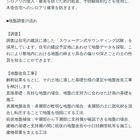
シロアリの侵入・被害を防ぐための処置。予防駆除剤などを使用し、
木造住宅へのシロアリ被害を防ぎます。
■地盤調査の流れ
【調査】
調査は住宅の建設に適した「スウェーデン式サウンディング試験」を
採用しています。住宅の建設予定地にあわせて地盤データを採取。こ
れにより敷地内における地盤の締まり具合の偏りや深さごとの土の性
質を知ることができます。
【地盤改良工事】
解析結果をもとに、その土地に適した基礎仕様の選定や地盤改良工事
を検討します。
直接基礎：良好な地盤の場合、地盤の支持力に合わせた計画の基礎を
施工
表層地盤改良：表層部が軟弱な地盤の場合、表層部の土に固化材を混
合し転圧することで地盤を強固にする工法
杭状地盤補強：中層部から下層部に支持層が確認できる地盤の場合、
建物の基礎と支持層の間に杭状の地盤改良や小口径鋼管杭等を施工し
建物荷重を支える工法