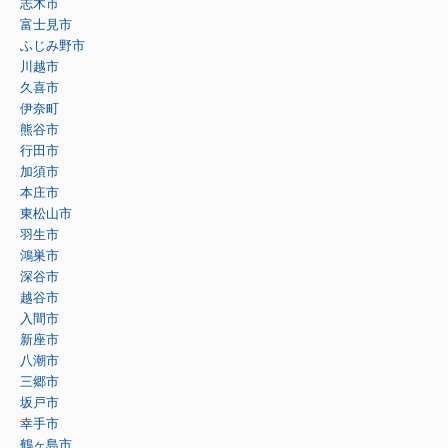
志木市
富士見市
ふじみ野市
川越市
久喜市
伊奈町
熊谷市
行田市
加須市
本庄市
東松山市
羽生市
鴻巣市
深谷市
越谷市
入間市
新座市
八潮市
三郷市
坂戸市
幸手市
鶴ヶ島市