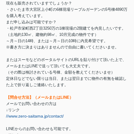
現在も販売されていますでしょうか？
・さいたま市大宮区上小町の6棟現場リーブルガーデンの5号棟4890万
を購入考えています。
まだ申し込みは可能ですか？
・松戸市栄町西2丁目3250万の1棟現場の2階建てを内見したいです。
（土地約130㎡、建物約98㎡、10月完成の物件です）
～月～日の14時、または～月～日の10時に内見希望です。
※書き方に決まりはありませんので自由に書いてくださいませ。
またはスーモなどのポータルサイトのURLを貼り付けて頂いた上で、
メールまたはLINEで送って頂いても大丈夫です。
（その際は検討されている号棟、金額を教えてくださいませ）
定休日などでない限りは当日、または翌日までに物件の有無を確認し
た上で折り返しご連絡いたします。
【問合せ方法】（メールまたはLINE）
メールでお問い合わせの方は
↓リンク
//www.zero-saitama.jp/contact/
LINEからのお問い合わせも可能です。