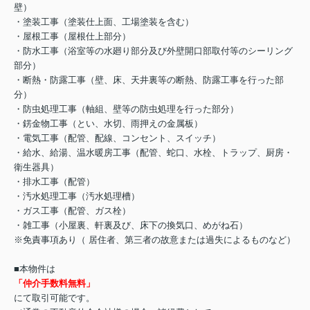
壁）
・塗装工事（塗装仕上面、工場塗装を含む）
・屋根工事（屋根仕上部分）
・防水工事（浴室等の水廻り部分及び外壁開口部取付等のシーリング
部分）
・断熱・防露工事（壁、床、天井裏等の断熱、防露工事を行った部
分）
・防虫処理工事（軸組、壁等の防虫処理を行った部分）
・錺金物工事（とい、水切、雨押えの金属板）
・電気工事（配管、配線、コンセント、スイッチ）
・給水、給湯、温水暖房工事（配管、蛇口、水栓、トラップ、厨房・
衛生器具）
・排水工事（配管）
・汚水処理工事（汚水処理槽）
・ガス工事（配管、ガス栓）
・雑工事（小屋裏、軒裏及び、床下の換気口、めがね石）
※免責事項あり（ 居住者、第三者の故意または過失によるものなど）
■本物件は
「仲介手数料無料」
にて取引可能です。