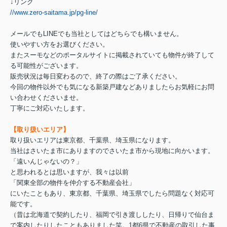
↓リンク
//www.zero-saitama.jp/pg-line/
メールでもLINEでも当社としてはどちらでも構いません。
使いやすい方をお選びください。
またスーモなどのポータルサイトに掲載されていても物件が終了して
る可能性がございます。
販売状況は毎日変わるので、終了の際はご了承ください。
今回の物件以外でも気になる新築戸建などありましたらお気軽にお問
い合わせくださいませ。
丁寧にご対応いたします。
【取り扱いエリア】
取り扱いエリアは東京都、千葉県、埼玉県になります。
当社はさいたま市にありますのでさいたま市から現地に向かいます。
「遠いんじゃないの？」
と思われるとは思いますが、我々は以前
「関東全部の物件を仲介する不動産会社」
にいたこともあり、東京都、千葉県、埼玉県でしたら問題なく対応可
能です。
（昔は北海道で契約したり、福岡で引き渡ししたり、日帰りで仙台ま
で案内したりしたこともありました笑。1都6県で不動産の取引した事