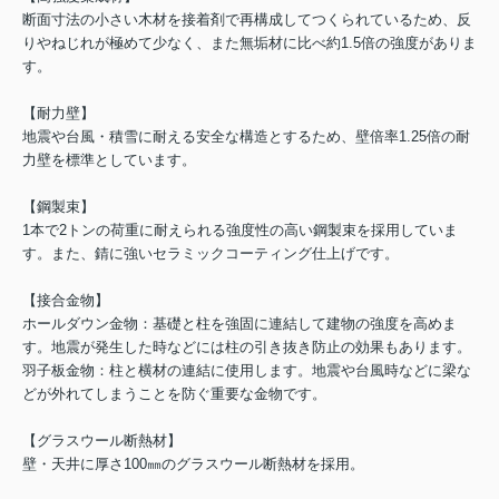
断面寸法の小さい木材を接着剤で再構成してつくられているため、反
りやねじれが極めて少なく、また無垢材に比べ約1.5倍の強度がありま
す。
【耐力壁】
地震や台風・積雪に耐える安全な構造とするため、壁倍率1.25倍の耐
力壁を標準としています。
【鋼製束】
1本で2トンの荷重に耐えられる強度性の高い鋼製束を採用していま
す。また、錆に強いセラミックコーティング仕上げです。
【接合金物】
ホールダウン金物：基礎と柱を強固に連結して建物の強度を高めま
す。地震が発生した時などには柱の引き抜き防止の効果もあります。
羽子板金物：柱と横材の連結に使用します。地震や台風時などに梁な
どが外れてしまうことを防ぐ重要な金物です。
【グラスウール断熱材】
壁・天井に厚さ100㎜のグラスウール断熱材を採用。