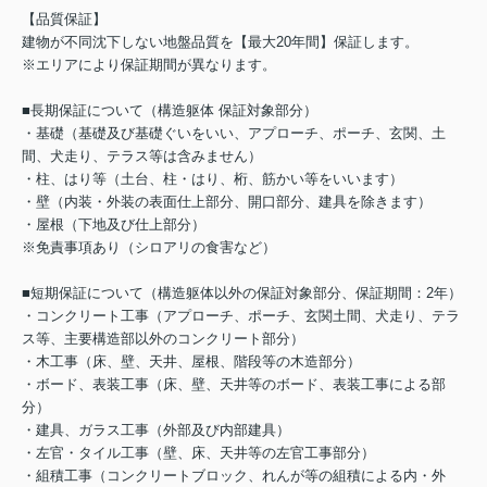
【品質保証】
建物が不同沈下しない地盤品質を【最大20年間】保証します。
※エリアにより保証期間が異なります。
■長期保証について（構造躯体 保証対象部分）
・基礎（基礎及び基礎ぐいをいい、アプローチ、ポーチ、玄関、土
間、犬走り、テラス等は含みません）
・柱、はり等（土台、柱・はり、桁、筋かい等をいいます）
・壁（内装・外装の表面仕上部分、開口部分、建具を除きます）
・屋根（下地及び仕上部分）
※免責事項あり（シロアリの食害など）
■短期保証について（構造躯体以外の保証対象部分、保証期間：2年）
・コンクリート工事（アプローチ、ポーチ、玄関土間、犬走り、テラ
ス等、主要構造部以外のコンクリート部分）
・木工事（床、壁、天井、屋根、階段等の木造部分）
・ボード、表装工事（床、壁、天井等のボード、表装工事による部
分）
・建具、ガラス工事（外部及び内部建具）
・左官・タイル工事（壁、床、天井等の左官工事部分）
・組積工事（コンクリートブロック、れんが等の組積による内・外