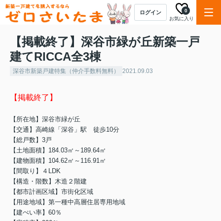
0
ログイン
お気に入り
【掲載終了】深谷市緑が丘新築一戸
建てRICCA全3棟
深谷市新築戸建特集（仲介手数料無料）
2021.09.03
【掲載終了】
【所在地】深谷市緑が丘
【交通】高崎線「深谷」駅 徒歩10分
【総戸数】3戸
【土地面積】184.03㎡～189.64㎡
【建物面積】104.62㎡～116.91㎡
【間取り】４LDK
【構造・階数】木造２階建
【都市計画区域】市街化区域
【用途地域】第一種中高層住居専用地域
【建ぺい率】60％