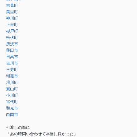
吉見町
美里町
神川町
上里町
杉戸町
松伏町
所沢市
蓮田市
日高市
吉川市
三芳町
朝霞市
滑川町
嵐山町
小川町
宮代町
和光市
白岡市
引渡しの際に
「あの時問い合わせて本当に良かった」