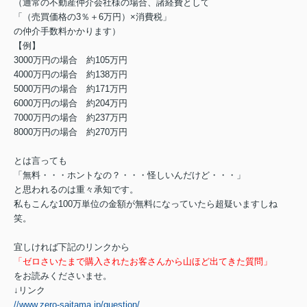
（通常の不動産仲介会社様の場合、諸経費として
「（売買価格の3％＋6万円）×消費税」
の仲介手数料かかります）
【例】
3000万円の場合 約105万円
4000万円の場合 約138万円
5000万円の場合 約171万円
6000万円の場合 約204万円
7000万円の場合 約237万円
8000万円の場合 約270万円
とは言っても
「無料・・・ホントなの？・・・怪しいんだけど・・・」
と思われるのは重々承知です。
私もこんな100万単位の金額が無料になっていたら超疑いますしね
笑。
宜しければ下記のリンクから
「ゼロさいたまで購入されたお客さんから山ほど出てきた質問」
をお読みくださいませ。
↓リンク
//www.zero-saitama.jp/question/