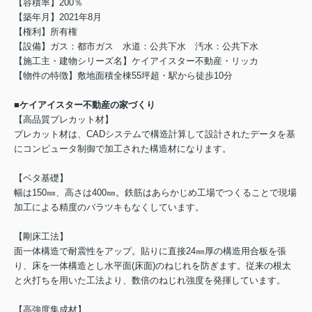
【容積率】200％
【築年月】2021年8月
【権利】所有権
【設備】ガス：都市ガス 水道：公共下水 汚水：公共下水
【施工主・建物シリーズ名】ケイアイスター不動産・リッカ
【物件の特徴】敷地面積全棟55坪超・駅から徒歩10分
■ケイアイスター不動産の家づくり
【高品質プレカット材】
プレカット材は、CADシステムで構造計算して設計されたデータを基
にコンピュータ制御で加工された構造材になります。
【ベタ基礎】
幅は150㎜、高さは400㎜。鉄筋はあらかじめ工場でつくることで現場
加工による精度のバラツキもなくしています。
【剛床工法】
面一体構造で耐震性をアップ。貼りに直接24㎜厚の構造用合板を張
り、床を一体構造とし水平面(床面)のねじれを防ぎます。従来の根太
と火打ちを用いた工法より、数倍のねじれ強度を発揮しています。
【高強度集成材】