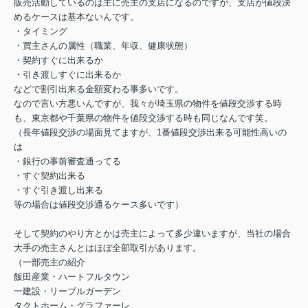
販売活動しているのは主に売主の支店になるのですが、支店が値段決
めるケースは基本ないんです。
・タイミング
・買主さんの属性（職業、年収、健康状態）
・契約すぐに出来るか
・引き渡しすぐに出来るか
などで割引出来る金額変わる事多いです。
なので言い方悪いんですが、我々が埼玉県の物件を値段交渉する時
も、東京都や千葉県の物件を値段交渉する時も同じなんです笑。
（長年値段交渉の場面見てますが、1番値段交渉出来る可能性高いの
は
・銀行の事前審査通ってる
・すぐ契約出来る
・すぐ引き渡し出来る
等の場合は値段交渉通るケース多いです）
そして契約のやり方とかは売主によって多少違いますが、当社の場合
大手の売主さんとはほぼ全部取引があります。
（一部売主の紹介
飯田産業・ハートフルタウン
一建設・リーブルガーデン
タクトホーム・グラファーレ