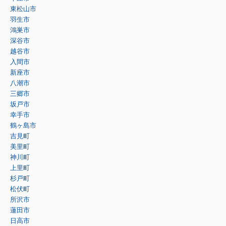
東松山市
羽生市
鴻巣市
深谷市
越谷市
入間市
新座市
八潮市
三郷市
坂戸市
幸手市
鶴ヶ島市
吉見町
美里町
神川町
上里町
杉戸町
松伏町
所沢市
蓮田市
日高市