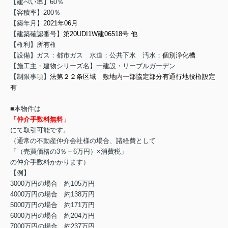
【建ぺい率】60％
【容積率】200％
【築年月】
2021年06月
【建築確認番号】
第20UDI1W建06518号 他
【権利】所有権
【設備】ガス：都市ガス 水道：公共下水 汚水：
個別浄化槽
【施工主・建物シリーズ名】一建設・リーブルガーデン
【制限事項】
法第２２条区域
敷地内一部協定部分有通行地役権設定
有
■本物件は
「仲介手数料無料」
にて取引可能です。
（通常の不動産仲介会社様の場合、諸経費として
「（売買価格の3％＋6万円）×消費税」
の仲介手数料かかります）
【例】
3000万円の場合 約105万円
4000万円の場合 約138万円
5000万円の場合 約171万円
6000万円の場合 約204万円
7000万円の場合 約237万円