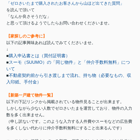
「ゼロさいたまで購入されたお客さんから山ほど出てきた質問」
を読んで頂いて
「なんか良さそうだな」
と思って頂けるようでしたらお問い合わせくださいませ。
【家探しのご参考に】
以下の記事興味あれば読んでみてくださいませ。
↓
購入申込書とは（買付証明書）
■
スーモ（SUUMO）の「同じ物件」と「仲介手数料無料」につ
■
いて
不動産契約前から引き渡しまで流れ、持ち物（必要なもの、収
■
入印紙、手付金）
【新築一戸建て物件一覧】
以下の下記リンクから掲載されている物件見ることが出来ます。
しかしながら少ない人数でゼロさいたまを運営しており、物件の入力
数を多く出来ません。
（申し訳ないです。このような入力する人件費やスーモなどの広告費
を多くしない代わりに仲介手数料無料にすること出来るんです）