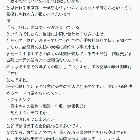
「数年の間にいいのがあれば欲しいかも」
と思われる東京都、千葉県お住まいの方は地元の業者さんとゆっくり
家探しされる方が良いかと思います。
逆に
「もう欲しい家はある程度決まっている」
という方でしたら、当社にお問い合わせくださいませ。
と言うのも物件が決まっていて当社で仲介手数料無料で扱える物件で
したら、諸経費の支払い大幅に節約する事出来ます。
また一部上場企業系の多くの建売販売している売主等は、値段交渉す
る際に地元の業者とかは関係ないんです。
我々も埼玉県で長年多くの取引していますが、値段交渉の最終判断は
「本社」
なんですね。
販売活動しているのは主に売主の支店になるのですが、支店が値段決
めるケースは基本ないんです。
・タイミング
・買主さんの属性（職業、年収、健康状態）
・契約すぐに出来るか
・引き渡しすぐに出来るか
などで割引出来る金額変わる事多いです。
なので言い方悪いんですが、我々が埼玉県の物件を値段交渉する時
も、東京都や千葉県の物件を値段交渉する時も同じなんです笑。