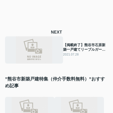
NEXT
【掲載終了】熊谷市石原新
築一戸建てリーブルガーデ
ン全4棟
2021.07.28
”熊谷市新築戸建特集（仲介手数料無料）”おすす
め記事