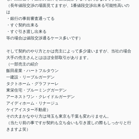
（長年値段交渉の場面見てますが、1番値段交渉出来る可能性高いの
は
・銀行の事前審査通ってる
・すぐ契約出来る
・すぐ引き渡し出来る
等の場合は値段交渉通るケース多いです）
そして契約のやり方とかは売主によって多少違いますが、当社の場合
大手の売主さんとはほぼ全部取引があります。
（一部売主の紹介
飯田産業・ハートフルタウン
一建設・リーブルガーデン
タクトホーム・グラファーレ
東栄住宅・ブルーミングガーデン
アーネストワン・クレイドルガーデン
アイディホーム・リナージュ
ケイアイスター不動産）
その大まかなやり方は埼玉も東京も千葉も変わりません。
（当たり前の事ですが契約も立ち会いも引き渡しの際もしっかりと行
きますよ笑）