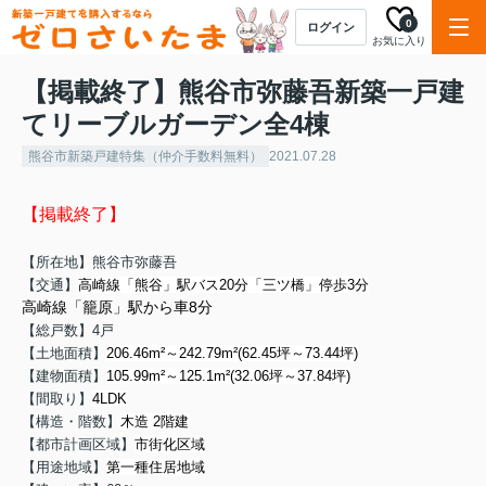
0
ログイン
お気に入り
【掲載終了】熊谷市弥藤吾新築一戸建
てリーブルガーデン全4棟
熊谷市新築戸建特集（仲介手数料無料）
2021.07.28
【掲載終了】
【所在地】熊谷市弥藤吾
【交通】
高崎線「熊谷」駅バス20分「三ツ橋」停歩3分
高崎線「籠原」駅から車8分
【総戸数】4戸
【土地面積】
206.46m²～242.79m²(62.45坪～73.44坪)
【建物面積】
105.99m²～125.1m²(32.06坪～37.84坪)
【間取り】
4LDK
【構造・階数】
木造 2階建
【都市計画区域】
市街化区域
【用途地域】
第一種住居地域