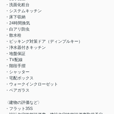
・洗面化粧台
・システムキッチン
・床下収納
・24時間換気
・白アリ防虫
・散水栓
・ピッキング対策ドア（ディンプルキー）
・浄水器付きキッチン
・地盤保証
・TV配線
・階段手摺
・シャッター
・宅配ボックス
・ウォークインクローゼット
・ペアガラス
〈建物の評価など〉
・フラット35S