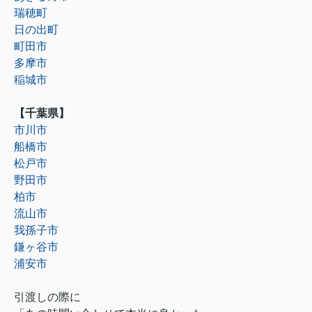
瑞穂町
日の出町
町田市
多摩市
稲城市
【千葉県】
市川市
船橋市
松戸市
野田市
柏市
流山市
我孫子市
鎌ヶ谷市
浦安市
引渡しの際に