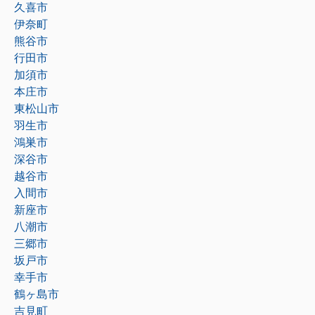
久喜市
伊奈町
熊谷市
行田市
加須市
本庄市
東松山市
羽生市
鴻巣市
深谷市
越谷市
入間市
新座市
八潮市
三郷市
坂戸市
幸手市
鶴ヶ島市
吉見町