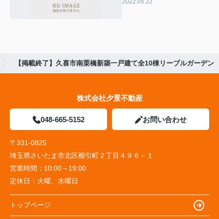
タウン
2022.05.22
【掲載終了】久喜市南栗橋新築一戸建て全10棟リーブルガーデン
株式会社夕景不動産
048-665-5152
お問い合わせ
〒331-0825
埼玉県さいたま市北区櫛引町２丁目４９６－１
営業時間：
10:00～19:00
定休日：
火曜、水曜日
トップページ