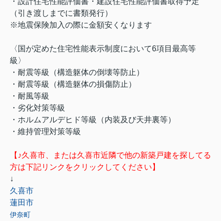
・設計住宅性能評価書・建設住宅性能評価書取得予定
（引き渡しまでに書類発行）
※地震保険加入の際に金額安くなります
〈国が定めた住宅性能表示制度において6項目最高等
級〉
・耐震等級（構造躯体の倒壊等防止）
・耐震等級（構造躯体の損傷防止）
・耐風等級
・劣化対策等級
・ホルムアルデヒド等級（内装及び天井裏等）
・維持管理対策等級
【♪久喜市、または久喜市近隣で他の新築戸建を探してる
方は下記リンクをクリックしてください】
↓
久喜市
蓮田市
伊奈町