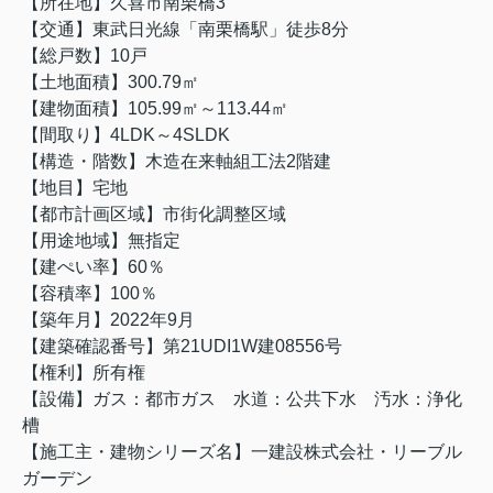
【所在地】久喜市南栗橋3
【交通】東武日光線「南栗橋駅」徒歩8分
【総戸数】10戸
【土地面積】300.79㎡
【建物面積】105.99㎡～113.44㎡
【間取り】4LDK～4SLDK
【構造・階数】木造在来軸組工法2階建
【地目】宅地
【都市計画区域】市街化調整区域
【用途地域】無指定
【建ぺい率】60％
【容積率】100％
【築年月】2022年9月
【建築確認番号】第21UDI1W建08556号
【権利】所有権
【設備】ガス：都市ガス 水道：公共下水 汚水：浄化
槽
【施工主・建物シリーズ名】一建設株式会社・リーブル
ガーデン