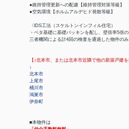
●維持管理更新への配慮【維持管理対策等級】
●空気環境【ホルムアルデヒド発散等級】
〈IDS工法（スケルトンインフィル住宅）
・ベタ基礎に基礎パッキンを配し、壁倍率5倍
三者機関による計4回の検査を通過した物件の
【♪北本市、または北本市近隣で他の新築戸建
↓
北本市
上尾市
桶川市
鴻巣市
伊奈町
■本物件は