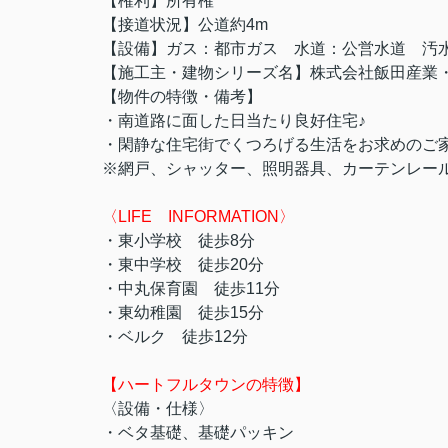
【権利】所有権
【接道状況】公道約4m
【設備】ガス：都市ガス 水道：公営水道 汚
【施工主・建物シリーズ名】株式会社飯田産業
【物件の特徴・備考】
・南道路に面した日当たり良好住宅♪
・閑静な住宅街でくつろげる生活をお求めのご
※網戸、シャッター、照明器具、カーテンレール
〈LIFE INFORMATION〉
・東小学校 徒歩8分
・東中学校 徒歩20分
・中丸保育園 徒歩11分
・東幼稚園 徒歩15分
・ベルク 徒歩12分
【ハートフルタウンの特徴】
〈設備・仕様〉
・ベタ基礎、基礎パッキン