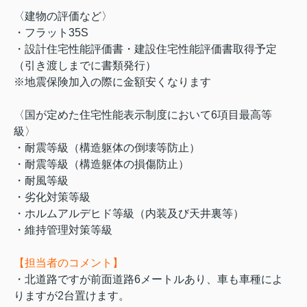
〈建物の評価など〉
・フラット35S
・設計住宅性能評価書・建設住宅性能評価書取得予定
（引き渡しまでに書類発行）
※地震保険加入の際に金額安くなります
〈国が定めた住宅性能表示制度において6項目最高等
級〉
・耐震等級（構造躯体の倒壊等防止）
・耐震等級（構造躯体の損傷防止）
・耐風等級
・劣化対策等級
・ホルムアルデヒド等級（内装及び天井裏等）
・維持管理対策等級
【担当者のコメント】
・北道路ですが前面道路6メートルあり、車も車種によ
りますが2台置けます。