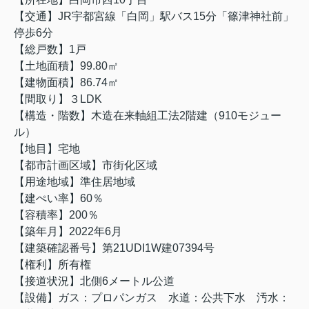
【交通】JR宇都宮線「白岡」駅バス15分「篠津神社前」
停歩6分
【総戸数】1戸
【土地面積】99.80㎡
【建物面積】86.74㎡
【間取り】３LDK
【構造・階数】木造在来軸組工法2階建（910モジュー
ル）
【地目】宅地
【都市計画区域】市街化区域
【用途地域】準住居地域
【建ぺい率】60％
【容積率】200％
【築年月】2022年6月
【建築確認番号】第21UDI1W建07394号
【権利】所有権
【接道状況】北側6メートル公道
【設備】ガス：プロパンガス 水道：公共下水 汚水：