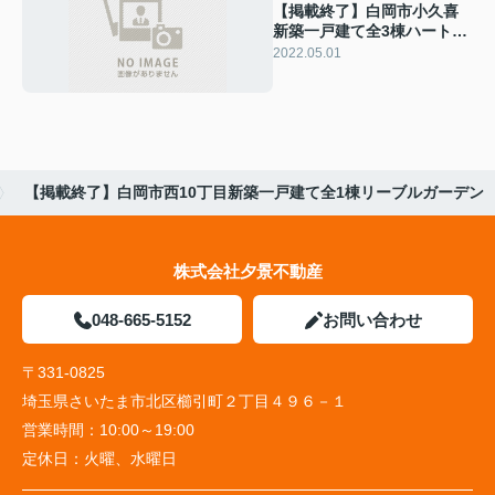
【掲載終了】白岡市小久喜
新築一戸建て全3棟ハートフ
ルタウン
2022.05.01
【掲載終了】白岡市西10丁目新築一戸建て全1棟リーブルガーデン
株式会社夕景不動産
048-665-5152
お問い合わせ
〒331-0825
埼玉県さいたま市北区櫛引町２丁目４９６－１
営業時間：
10:00～19:00
定休日：
火曜、水曜日