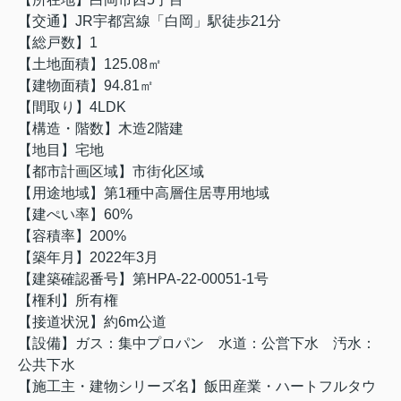
【交通】
JR宇都宮線「白岡」駅徒歩21分
【総戸数】1
【土地面積】125.08
㎡
【建物面積】94.81㎡
【間取り】4LDK
【構造・階数】木造2階建
【地目】宅地
【都市計画区域】市街化区域
【用途地域】
第1種中高層住居専用地域
【建ぺい率】60%
【容積率】200%
【築年月】2022年3月
【建築確認番号】
第HPA-22-00051-1号
【権利】所有権
【接道状況】約6m公道
【設備】ガス：集中プロパン 水道：公営
下水 汚水：
公共下水
【施工主・建物シリーズ名】
飯田産業・ハートフルタウ