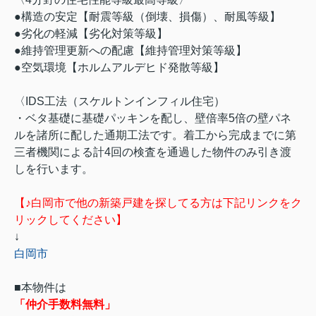
●構造の安定【耐震等級（倒壊、損傷）、耐風等級】
●劣化の軽減【劣化対策等級】
●維持管理更新への配慮【維持管理対策等級】
●空気環境【ホルムアルデヒド発散等級】
〈IDS工法（スケルトンインフィル住宅）
・ベタ基礎に基礎パッキンを配し、壁倍率5倍の壁パネ
ルを諸所に配した通期工法です。着工から完成までに第
三者機関による計4回の検査を通過した物件のみ引き渡
しを行います。
【♪白岡市で他の新築戸建を探してる方は下記リンクをク
リックしてください】
↓
白岡市
■本物件は
「仲介手数料無料」