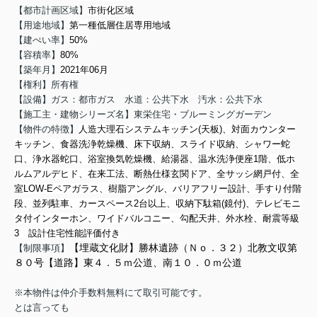
【都市計画区域】
市街化区域
【用途地域】
第一種低層住居専用地域
【建ぺい率】
50%
【容積率】
80%
【築年月】
2021年06月
【権利】所有権
【設備】ガス：都市ガス 水道：公共下水 汚水：公共下水
【施工主・建物シリーズ名】東栄住宅・ブルーミングガーデン
【物件の特徴】
人造大理石システムキッチン(天板)、対面カウンター
キッチン、食器洗浄乾燥機、床下収納、スライド収納、シャワー蛇
口、浄水器蛇口、浴室換気乾燥機、給湯器、温水洗浄便座1階、低ホ
ルムアルデヒド、在来工法、断熱仕様玄関ドア、全サッシ網戸付、全
室LOW-Eペアガラス、樹脂アングル、バリアフリー設計、手すり付階
段、並列駐車、カースペース2台以上、収納下駄箱(鏡付)、テレビモニ
タ付インターホン、ワイドバルコニー、勾配天井、外水栓、耐震等級
3
設計住宅性能評価付き
【埋蔵文化財】勝林遺跡（Ｎｏ．３２）北教文収第
【制限事項】
８０号【道路】東４．５ｍ公道、南１０．０ｍ公道
※本物件は仲介手数料無料にて取引可能です。
とは言っても