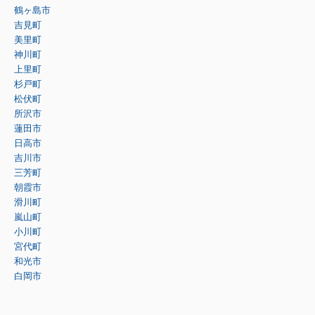
鶴ヶ島市
吉見町
美里町
神川町
上里町
杉戸町
松伏町
所沢市
蓮田市
日高市
吉川市
三芳町
朝霞市
滑川町
嵐山町
小川町
宮代町
和光市
白岡市