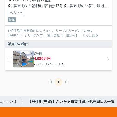
89.91㎡ (3LDK) /新築 /3階建
京浜東北線「南浦和」駅 徒歩17分
京浜東北線「浦和」駅 徒歩28分
公共下水
新築
仲介手数料無料物件になります。 リーブルガーデン（Livele
Garden.S）シリーズです。 施工会社【一建設㈱】 ...
もっと見る
販売中の物件
3号棟
4,080万円
- / 89.91㎡ / 3LDK
1
ロさいたま
【居住用(売買)】さいたま市立谷田小学校周辺の一覧