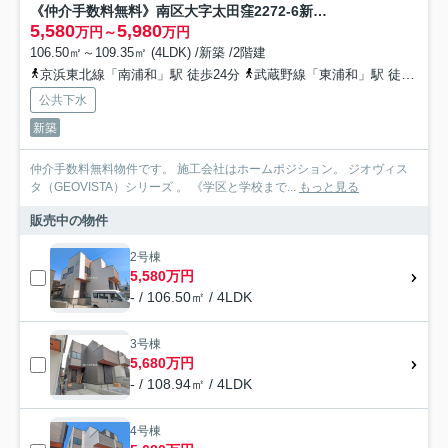
《仲介手数料無料》南区大字太田窪2272-6新築一戸建てジオヴィスタ
5,580
5,980
万円～
万円
106.50㎡～109.35㎡ (4LDK) /新築 /2階建
京浜東北線「南浦和」駅 徒歩24分
武蔵野線「東浦和」駅 徒歩36分
公共下水
新築
仲介手数料無料物件です。 施工会社はホームポジション。 ジオヴィス
タ（GEOVISTA）シリーズ 。 《学区と学校まで...
もっと見る
販売中の物件
2号棟
5,580万円
- / 106.50㎡ / 4LDK
3号棟
5,680万円
- / 108.94㎡ / 4LDK
4号棟