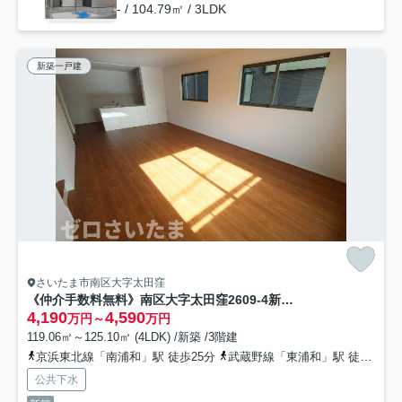
- / 104.79㎡ / 3LDK
新築一戸建
さいたま市南区大字太田窪
《仲介手数料無料》南区大字太田窪2609-4新築一戸建て
4,190
4,590
万円～
万円
119.06㎡～125.10㎡ (4LDK) /新築 /3階建
京浜東北線「南浦和」駅 徒歩25分
武蔵野線「東浦和」駅 徒歩30分
公共下水