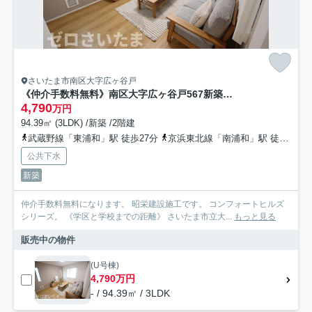
さいたま市南区大字広ヶ谷戸
《仲介手数料無料》南区大字広ヶ谷戸567新築一戸建てコンフォートヒルズ
4,790
万円
94.39㎡ (3LDK) /新築 /2階建
武蔵野線「東浦和」駅 徒歩27分
京浜東北線「南浦和」駅 徒歩27分
公共下水
新築
仲介手数料無料になります。 昭栄建設施工です。 コンフォートヒルズ
シリーズ。 《学区と学校までの距離》 さいたま市立大...
もっと見る
販売中の物件
(U号棟)
4,790万円
- / 94.39㎡ / 3LDK