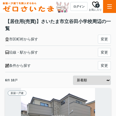
0
ログイン
お気に入り
【居住用(売買)】さいたま市立谷田小学校周辺の一
覧
市区町村から探す
変更
沿線・駅から探す
変更
条件から探す
変更
6
件
10
戸
新築一戸建