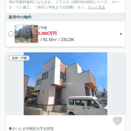
仲介手数料無料になります。 ミラスモ（MIRASUMO)シリーズ。 ホー
ク・ワン施工。 《学区と学校までの距離》 さい...
もっと見る
販売中の物件
1号棟
5,980万円
- / 91.50㎡ / 2SLDK
新築一戸建
さいたま市南区大字太田窪