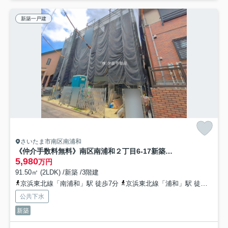
新築一戸建
さいたま市南区南浦和
《仲介手数料無料》南区南浦和２丁目6-17新築一戸建てミラスモ
5,980
万円
91.50㎡ (2LDK) /新築 /3階建
京浜東北線「南浦和」駅 徒歩7分
京浜東北線「浦和」駅 徒歩22分
公共下水
新築