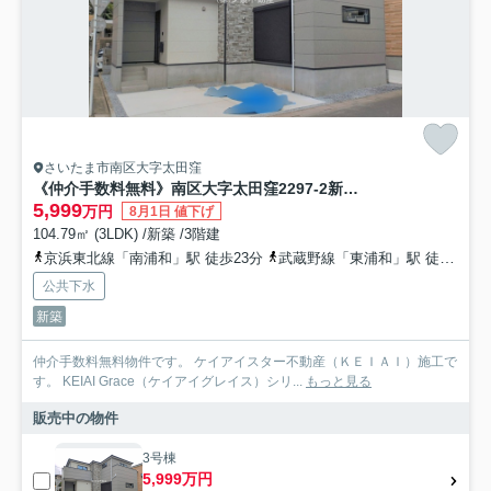
さいたま市南区大字太田窪
《仲介手数料無料》南区大字太田窪2297-2新築一戸建てKEIAI GRACE
5,999
万円
8月1日 値下げ
104.79㎡ (3LDK) /新築 /3階建
京浜東北線「南浦和」駅 徒歩23分
武蔵野線「東浦和」駅 徒歩37分
公共下水
新築
仲介手数料無料物件です。 ケイアイスター不動産（ＫＥＩＡＩ）施工で
す。 ‎KEIAI Grace（ケイアイグレイス）シリ...
もっと見る
販売中の物件
3号棟
5,999万円