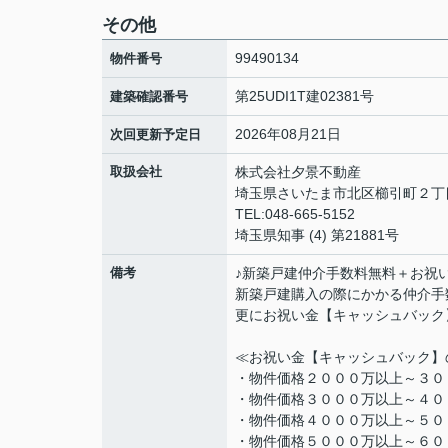
その他
99490134
物件番号
第25UDI1T建02381号
建築確認番号
2026年08月21日
次回更新予定日
取扱会社
株式会社夕景不動産
埼玉県さいたま市北区櫛引町２丁
TEL:048-665-5152
埼玉県知事 (4) 第21881号
備考
♪新築戸建仲介手数料無料＋お祝
新築戸建購入の際にかかる仲介手
更にお祝い金【キャッシュバック
≪お祝い金【キャッシュバック】
・物件価格２０００万以上～３０
・物件価格３０００万以上～４０
・物件価格４０００万以上～５０
・物件価格５０００万以上～６０