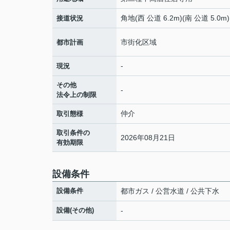
角地(西 公道 6.2m)(南 公道 5.0m)
接道状況
市街化区域
都市計画
-
現況
その他
-
法令上の制限
仲介
取引態様
取引条件の
2026年08月21日
有効期限
設備条件
設備条件
都市ガス / 公営水道 / 公共下水
設備(その他)
-