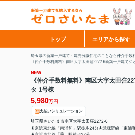
トップ
エリアから探す
埼玉県の新築一戸建て・建売分譲住宅のことなら仲介手数
《仲介手数料無料》南区大字太田窪2272-6新築一戸建てジ
NEW
《仲介手数料無料》南区大字太田窪22
タ 1号棟
5,980
万円
支払いシミュレーション
埼玉県
さいたま市南区
大字太田窪
2272-6
京浜東北線「南浦和」駅徒歩24分
武蔵野線「東浦和
京浜東北線「蕨」駅徒歩37分