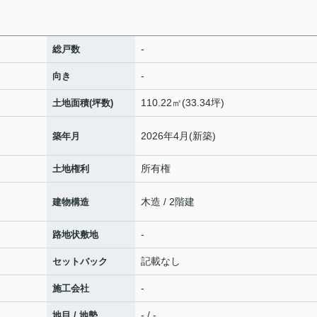
-
総戸数
-
向き
110.22㎡(33.34坪)
土地面積(坪数)
2026年4月(新築)
築年月
所有権
土地権利
木造 / 2階建
建物構造
-
路地状敷地
記載なし
セットバック
-
施工会社
- / -
地目 / 地勢