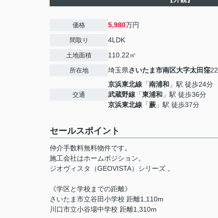
5,980
万円
価格
4LDK
間取り
110.22㎡
土地面積
埼玉県
さいたま市南区
大字太田窪
22
所在地
京浜東北線
「
南浦和
」駅 徒歩24分
武蔵野線
「
東浦和
」駅 徒歩36分
交通
京浜東北線
「
蕨
」駅 徒歩37分
セールスポイント
仲介手数料無料物件です。
施工会社はホームポジション。
ジオヴィスタ（GEOVISTA）シリーズ 。
《学区と学校までの距離》
さいたま市立谷田小学校 距離1,110m
川口市立小谷場中学校 距離1,310m