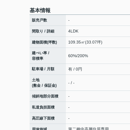
基本情報
-
販売戸数
4LDK
間取り / 詳細
109.35㎡(33.07坪)
建物面積(坪数)
建ぺい率 /
60%/200%
容積率
駐車場 / 月額
有 / 0円
土地
- / -
(敷金 / 保証金)
-
傾斜地部分面積
-
私道負担面積
-
高圧線下面積
第二種中高層住居専用
用途地域