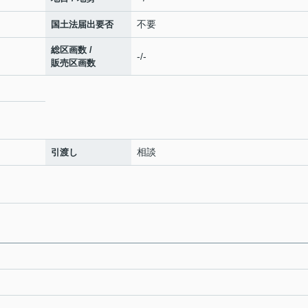
不要
国土法届出要否
総区画数 /
-/-
販売区画数
相談
引渡し