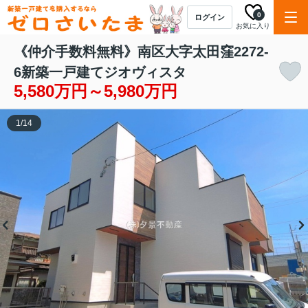
0
ログイン
お気に入り
《仲介手数料無料》南区大字太田窪2272-
6新築一戸建てジオヴィスタ
5,580万円～5,980万円
1
/
14