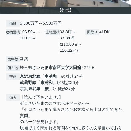
【外観】
5,580万円～5,980万円
価格
106.50㎡～
33.3坪～
4LDK
建物面積
土地面積
間取り
109.35㎡
33.34坪
(110.09㎡～
110.22㎡)
新築
築年数
埼玉県
さいたま市南区
大字太田窪
2272-6
所在地
京浜東北線
「
南浦和
」駅 徒歩24分
交通
武蔵野線
「
東浦和
」駅 徒歩36分
京浜東北線
「
蕨
」駅 徒歩37分
【読んで下さいませ♪】
備考
ゼロさいたまのスマホTOPページから
「ゼロさいたまで購入されたお客様から山ほど出てきた
質問」
のページが見れます。
現場でよく聞かれる質問を中心に多くの文章書いており