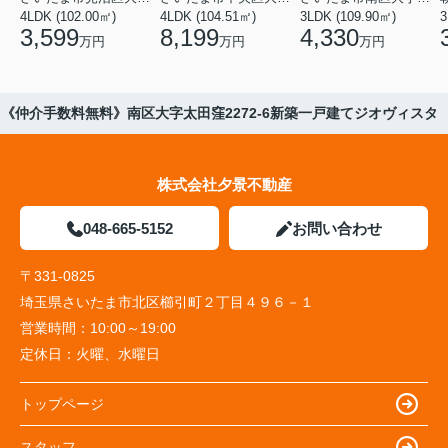
4LDK (102.00㎡)
4LDK (104.51㎡)
3LDK (109.90㎡)
3
3,599
8,199
4,330
万円
万円
万円
《仲介手数料無料》南区大字太田窪2272-6新築一戸建てジオヴィスタ
株式会社夕景不動産
048-665-5152
お問い合わせ
〒331-0825
埼玉県さいたま市北区櫛引町２丁目４９６－１
営業時間：
10:00～19:00
定休日：
火曜、水曜日
トップページ
スタッフ