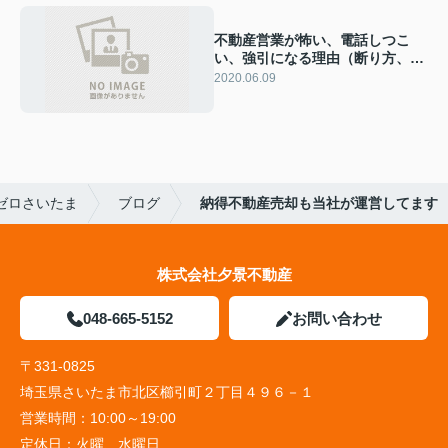
不動産営業が怖い、電話しつこ
い、強引になる理由（断り方、ノ
ルマ、ブラック会社になりやす
2020.06.09
い））
ゼロさいたま
ブログ
納得不動産売却も当社が運営してます
株式会社夕景不動産
048-665-5152
お問い合わせ
〒331-0825
埼玉県さいたま市北区櫛引町２丁目４９６－１
営業時間：
10:00～19:00
定休日：
火曜、水曜日