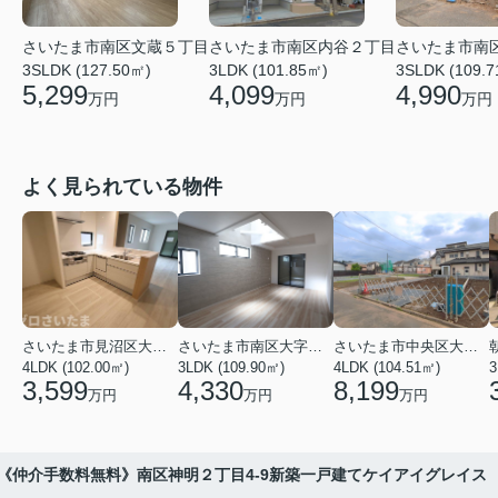
さいたま市南区文蔵５丁目
さいたま市南区内谷２丁目
さいたま市南
3SLDK (127.50㎡)
3LDK (101.85㎡)
3SLDK (109.
5,299
4,099
4,990
万円
万円
万円
よく見られている物件
さいたま市見沼区大字蓮沼
さいたま市南区大字太田窪
さいたま市中央区大戸３丁目
4LDK (102.00㎡)
3LDK (109.90㎡)
4LDK (104.51㎡)
3
3,599
4,330
8,199
万円
万円
万円
《仲介手数料無料》南区神明２丁目4-9新築一戸建てケイアイグレイス