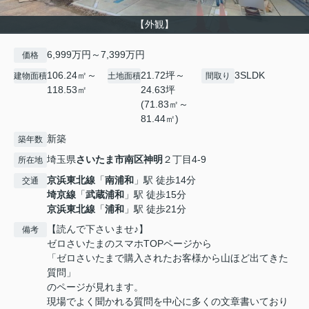
【外観】
6,999万円～7,399万円
価格
106.24㎡～
21.72坪～
3SLDK
建物面積
土地面積
間取り
118.53㎡
24.63坪
(71.83㎡～
81.44㎡)
新築
築年数
埼玉県
さいたま市南区
神明
２丁目4-9
所在地
京浜東北線
「
南浦和
」駅 徒歩14分
交通
埼京線
「
武蔵浦和
」駅 徒歩15分
京浜東北線
「
浦和
」駅 徒歩21分
【読んで下さいませ♪】
備考
ゼロさいたまのスマホTOPページから
「ゼロさいたまで購入されたお客様から山ほど出てきた
質問」
のページが見れます。
現場でよく聞かれる質問を中心に多くの文章書いており