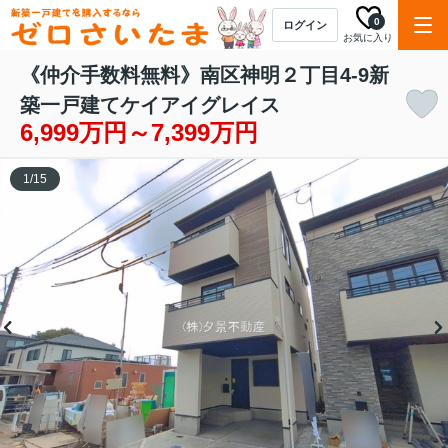
0
ログイン
お気に入り
《仲介手数料無料》南区神明２丁目4-9新
築一戸建てケイアイグレイス
6,999万円～7,399万円
1
/
15