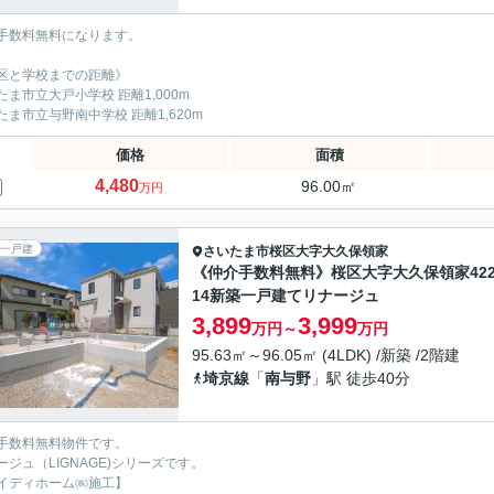
手数料無料になります。
区と学校までの距離》
たま市立大戸小学校 距離1,000m
たま市立与野南中学校 距離1,620m
価格
面積
4,480
96.00㎡
万円
一戸建
さいたま市桜区
大字大久保領家
《仲介手数料無料》桜区大字大久保領家422
14新築一戸建てリナージュ
3,899
3,999
万円～
万円
95.63㎡～96.05㎡ (4LDK) /新築 /2階建
埼京線
「
南与野
」駅 徒歩40分
手数料無料物件です。
ージュ（LIGNAGE)シリーズです。
イディホーム㈱施工】