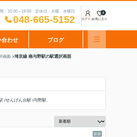
間：10:00～19:00 定休日：火曜、水曜日
0
048-665-5152
ログイン
お気に入り
い合わせ
ブログ
埼京線 南与野駅の駅選択画面
選択画面
駅
/
せんげん台駅
/
与野駅
新築