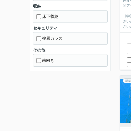
仲介
㈱ア
収納
床下収納
《学
さい
さい
セキュリティ
複層ガラス
その他
南向き
新築