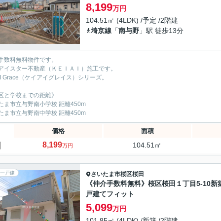
8,199
万円
104.51㎡ (4LDK) /予定 /2階建
埼京線
「
南与野
」駅 徒歩13分
手数料無料物件です。
アイスター不動産（ＫＥＩＡＩ）施工です。
IAI Grace（ケイアイグレイス）シリーズ。
区と学校までの距離》
たま市立与野南小学校 距離450m
たま市立与野南中学校 距離450m
価格
面積
8,199
104.51㎡
万円
一戸建
さいたま市桜区
桜田
《仲介手数料無料》桜区桜田１丁目5-10新
戸建てフィット
5,099
万円
101.85㎡ (4LDK) /新築 /2階建