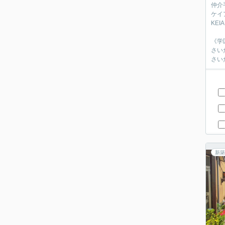
仲介
ケイ
‎KE
《学
さい
さい
新築