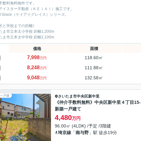
手数料無料物件です。
アイスター不動産（ＫＥＩＡＩ）施工です。
IAI Grace（ケイアイグレイス）シリーズ。
区と学校までの距離》
たま市立本太小学校 距離1,200m
たま市立本太中学校 距離1,100m
価格
面積
7,998
118.60㎡
万円
8,248
111.88㎡
万円
9,048
132.58㎡
万円
一戸建
さいたま市中央区
新中里
《仲介手数料無料》中央区新中里４丁目15-
新築一戸建て
4,480
万円
96.00㎡ (4LDK) /予定 /3階建
埼京線
「
南与野
」駅 徒歩19分