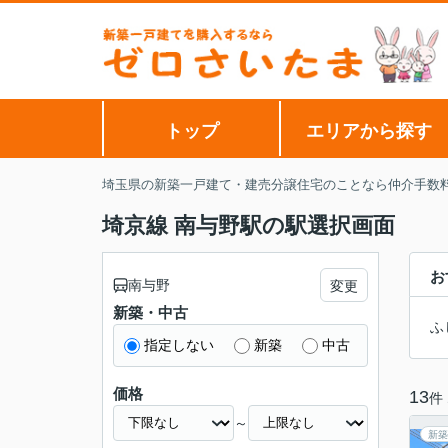
トップ
エリアから探す
埼玉県の新築一戸建て・建売分譲住宅のことなら仲介手数
埼京線 南与野駅の駅選択画面
お
南与野
変更
新築・中古
ふ
指定しない
新築
中古
価格
13
件
～
新築