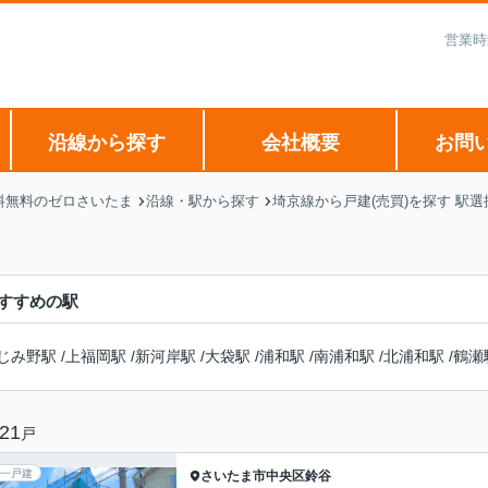
営業時
沿線から探す
会社概要
お問
料無料のゼロさいたま
沿線・駅から探す
埼京線から戸建(売買)を探す 駅
すすめの駅
じみ野駅
/
上福岡駅
/
新河岸駅
/
大袋駅
/
浦和駅
/
南浦和駅
/
北浦和駅
/
鶴瀬
21
戸
一戸建
さいたま市中央区
鈴谷