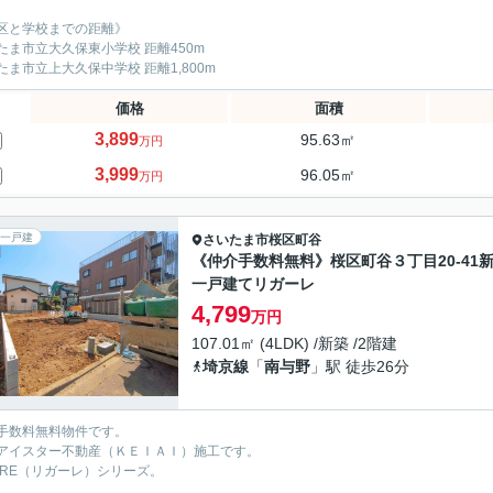
区と学校までの距離》
たま市立大久保東小学校 距離450m
たま市立上大久保中学校 距離1,800m
価格
面積
3,899
95.63㎡
万円
3,999
96.05㎡
万円
一戸建
さいたま市桜区
町谷
《仲介手数料無料》桜区町谷３丁目20-41
一戸建てリガーレ
4,799
万円
107.01㎡ (4LDK) /新築 /2階建
埼京線
「
南与野
」駅 徒歩26分
手数料無料物件です。
アイスター不動産（ＫＥＩＡＩ）施工です。
GARE（リガーレ）シリーズ。