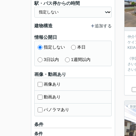
駅・バス停からの時間
建物構造
追加する
情報公開日
仲介
ケイ
指定しない
本日
‎KE
《学
3日以内
1週間以内
さい
さい
画像・動画あり
画像あり
動画あり
新築
パノラマあり
条件
条件