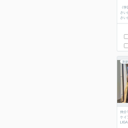
《学
さい
さい
新築
仲介
ケイ
LI