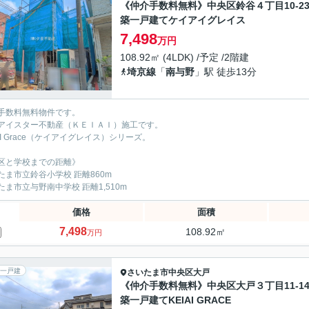
《仲介手数料無料》中央区鈴谷４丁目10-2
築一戸建てケイアイグレイス
7,498
万円
108.92㎡ (4LDK) /予定 /2階建
埼京線
「
南与野
」駅 徒歩13分
手数料無料物件です。
アイスター不動産（ＫＥＩＡＩ）施工です。
IAI Grace（ケイアイグレイス）シリーズ。
区と学校までの距離》
たま市立鈴谷小学校 距離860m
たま市立与野南中学校 距離1,510m
価格
面積
7,498
108.92㎡
万円
一戸建
さいたま市中央区
大戸
《仲介手数料無料》中央区大戸３丁目11-1
築一戸建てKEIAI GRACE