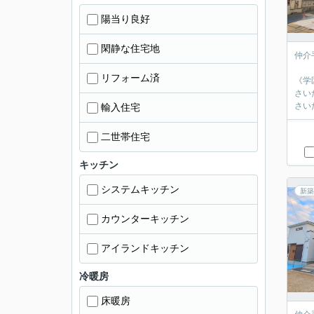
陽当り良好
閑静な住宅地
仲介
リフォーム済
《学
さい
さい
輸入住宅
二世帯住宅
キッチン
システムキッチン
新築
カウンターキッチン
アイランドキッチン
冷暖房
床暖房