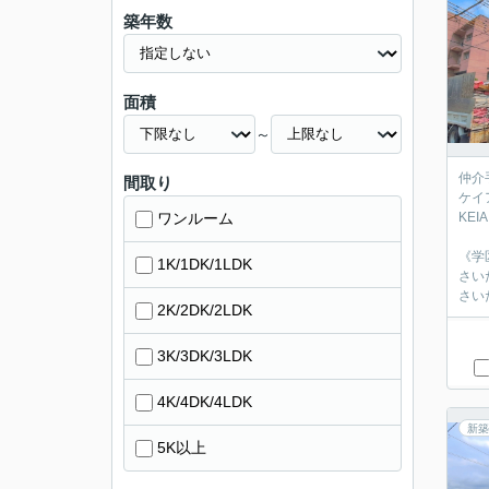
築年数
面積
～
仲介
間取り
ケイ
ワンルーム
‎KE
《学
1K/1DK/1LDK
さい
さい
2K/2DK/2LDK
3K/3DK/3LDK
4K/4DK/4LDK
新築
5K以上