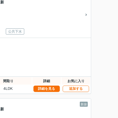
3新
公共下水
間取り
詳細
お気に入り
4LDK
詳細を見る
追加する
新築
4新