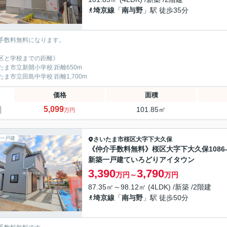
埼京線
「
南与野
」駅 徒歩35分
手数料無料になります。
区と学校までの距離》
たま市立新開小学校 距離650m
たま市立田島中学校 距離1,700m
価格
面積
5,099
101.85㎡
万円
一戸建
さいたま市桜区
大字下大久保
《仲介手数料無料》桜区大字下大久保1086-
新築一戸建ていろどりアイタウン
3,390
3,790
万円～
万円
87.35㎡～98.12㎡ (4LDK) /新築 /2階建
埼京線
「
南与野
」駅 徒歩50分