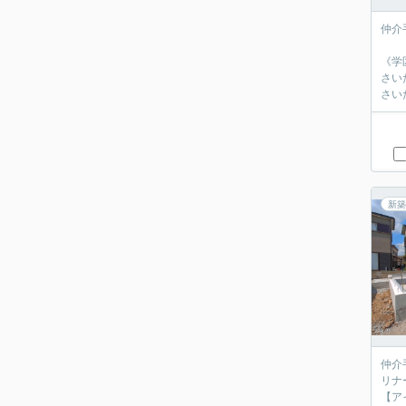
仲介
《学
さい
さい
新築
仲介
リナ
【ア