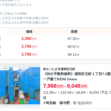
手数料無料です。
イダ設計施工になります。
区と学校までの距離》
たま市立大久保東小学校 距離1,600m
たま市立上大久保中学校 距離2,250m
価格
面積
3,390
87.35㎡
万円
3,790
90.67㎡
万円
3,790
98.12㎡
万円
一戸建
さいたま市浦和区
元町
《仲介手数料無料》浦和区元町１丁目7-2新
一戸建て‎KEIAI Grace
7,998
9,048
万円～
万円
111.88㎡～132.58㎡ (4LDK～4LDK) /予定 
建
埼京線
「
南与野
」駅 徒歩26分