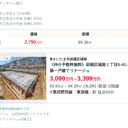
クトホーム施工。
区と学校までの距離》
市立黒浜小学校 距離1,830m
市立黒浜中学校 距離1,350m
価格
面積
2,790
99.36㎡
万円
一戸建
さいたま市岩槻区
城南
《仲介手数料無料》岩槻区城南１丁目5-41-
築一戸建てリナージュ
3,099
3,399
万円～
万円
83.63㎡～94.39㎡ (3LDK) /新築 /2階建
東武野田線
「
東岩槻
」駅 徒歩50分
手数料無料物件です。
ージュ（LIGNAGE)シリーズです。
イディホーム㈱施工】