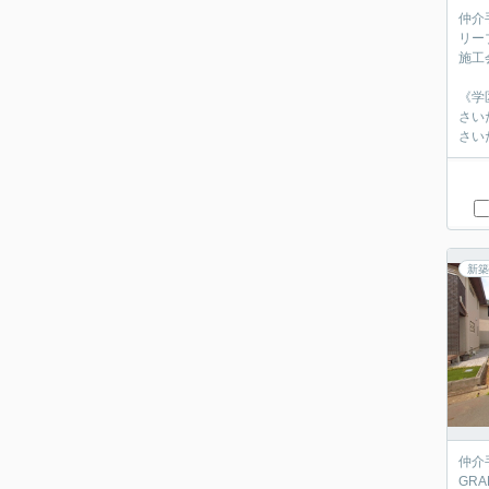
仲介
リーブ
施工
《学
さい
さい
新築
仲介
GR