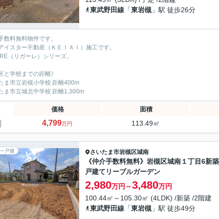
東武野田線
「
東岩槻
」駅 徒歩26分
手数料無料物件です。
アイスター不動産（ＫＥＩＡＩ）施工です。
GARE（リガーレ）シリーズ。
区と学校までの距離》
たま市立岩槻小学校 距離400m
たま市立城北中学校 距離1,300m
価格
面積
4,799
113.49㎡
万円
一戸建
さいたま市岩槻区
城南
《仲介手数料無料》岩槻区城南１丁目6新
戸建てリーブルガーデン
2,980
3,480
万円～
万円
100.44㎡～105.30㎡ (4LDK) /新築 /2階建
東武野田線
「
東岩槻
」駅 徒歩49分