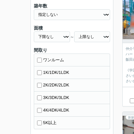
築年数
面積
～
仲介
間取り
ハート
ワンルーム
飯田
《学
1K/1DK/1LDK
さい
さい
2K/2DK/2LDK
3K/3DK/3LDK
4K/4DK/4LDK
新築
5K以上