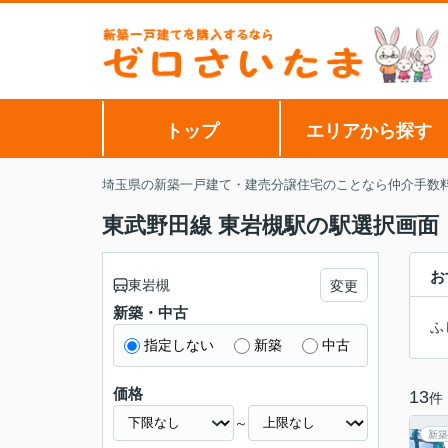
トップ
エリアから探す
埼玉県の新築一戸建て・建売分譲住宅のことなら仲介手数
東武野田線 東岩槻駅の駅選択画面
お
東岩槻
変更
新築・中古
ふ
指定しない
新築
中古
価格
13
件
～
新築