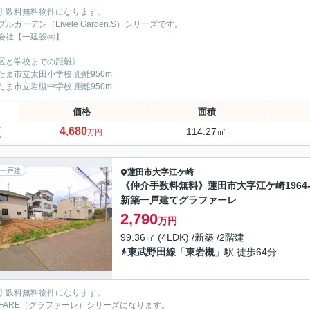
手数料無料物件になります。
ルガーデン（Livele Garden.S）シリーズです。
会社【一建設㈱】
区と学校までの距離》
たま市立太田小学校 距離950m
たま市立岩槻中学校 距離950m
価格
面積
4,680
114.27㎡
万円
一戸建
蓮田市
大字江ケ崎
《仲介手数料無料》蓮田市大字江ケ崎1964-
新築一戸建てグラファーレ
2,790
万円
99.36㎡ (4LDK) /新築 /2階建
東武野田線
「
東岩槻
」駅 徒歩64分
手数料無料物件になります。
AFARE（グラファーレ）シリーズになります。