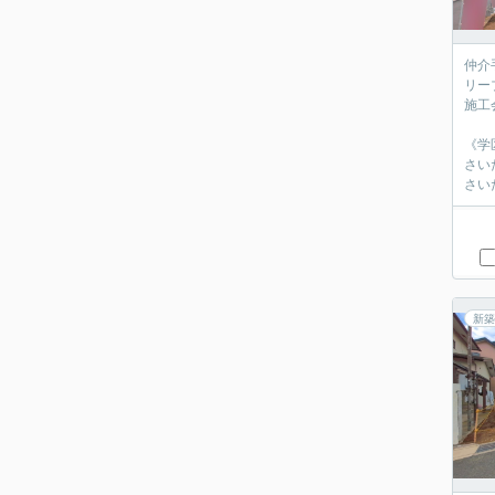
仲介
リーブ
施工
《学
さい
さい
新築