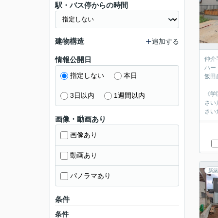
駅・バス停からの時間
建物構造
追加する
情報公開日
仲介
ハート
指定しない
本日
飯田
《学
3日以内
1週間以内
さい
さい
画像・動画あり
画像あり
動画あり
新築
パノラマあり
条件
条件