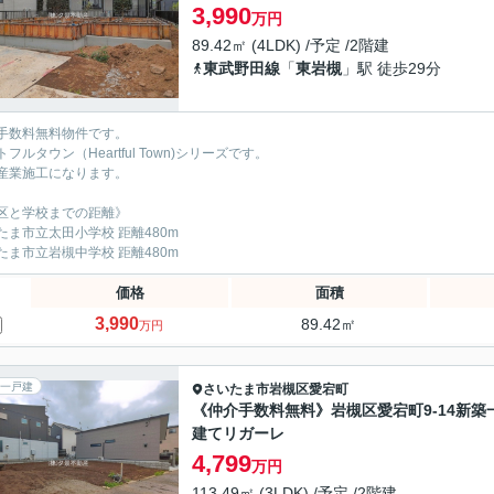
3,990
万円
89.42㎡ (4LDK) /予定 /2階建
東武野田線
「
東岩槻
」駅 徒歩29分
手数料無料物件です。
フルタウン（Heartful Town)シリーズです。
産業施工になります。
区と学校までの距離》
たま市立太田小学校 距離480m
たま市立岩槻中学校 距離480m
価格
面積
3,990
89.42㎡
万円
一戸建
さいたま市岩槻区
愛宕町
《仲介手数料無料》岩槻区愛宕町9-14新築
建てリガーレ
4,799
万円
113.49㎡ (3LDK) /予定 /2階建