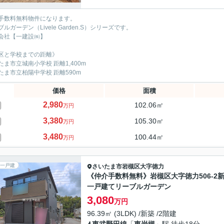
手数料無料物件になります。
ルガーデン（Livele Garden.S）シリーズです。
会社【一建設㈱】
区と学校までの距離》
たま市立城南小学校 距離1,400m
たま市立柏陽中学校 距離590m
価格
面積
2,980
102.06㎡
万円
3,380
105.30㎡
万円
3,480
100.44㎡
万円
一戸建
さいたま市岩槻区
大字徳力
《仲介手数料無料》岩槻区大字徳力506-2
一戸建てリーブルガーデン
3,080
万円
96.39㎡ (3LDK) /新築 /2階建