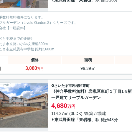
東武野田線
「
東岩槻
」駅 徒歩18分
手数料無料物件になります。
ルガーデン（Livele Garden.S）シリーズです。
会社【一建設㈱】
区と学校までの距離》
たま市立徳力小学校 距離800m
たま市立慈恩寺中学校 距離2,600m
価格
面積
3,080
96.39㎡
万円
一戸建
さいたま市岩槻区
東町
《仲介手数料無料》岩槻区東町１丁目1-8新
一戸建てリーブルガーデン
4,680
万円
114.27㎡ (3LDK) /新築 /2階建
東武野田線
「
東岩槻
」駅 徒歩43分