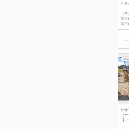
㈱タ
《学
蓮田
蓮田
新築
仲介
リナ
【ア