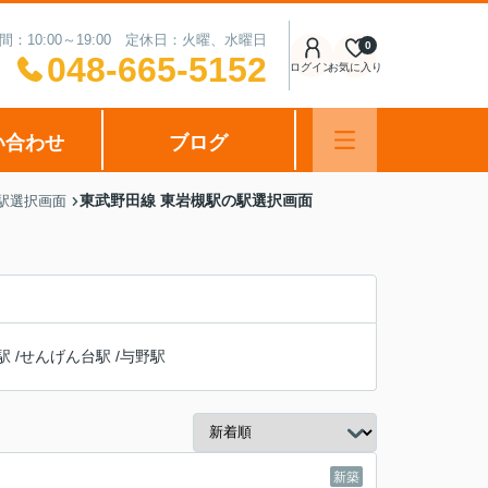
間：10:00～19:00 定休日：火曜、水曜日
0
048-665-5152
ログイン
お気に入り
い合わせ
ブログ
東武野田線 東岩槻駅の駅選択画面
 駅選択画面
駅
/
せんげん台駅
/
与野駅
新築