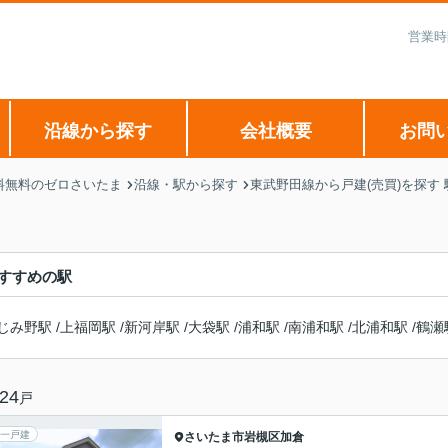
営業時
沿線から探す
会社概要
お問
料無料のゼロさいたま
沿線・駅から探す
東武野田線から戸建(売買)を探す
すすめの駅
じみ野駅
/
上福岡駅
/
新河岸駅
/
大袋駅
/
浦和駅
/
南浦和駅
/
北浦和駅
/
鶴瀬
24
戸
一戸建
さいたま市岩槻区
加倉