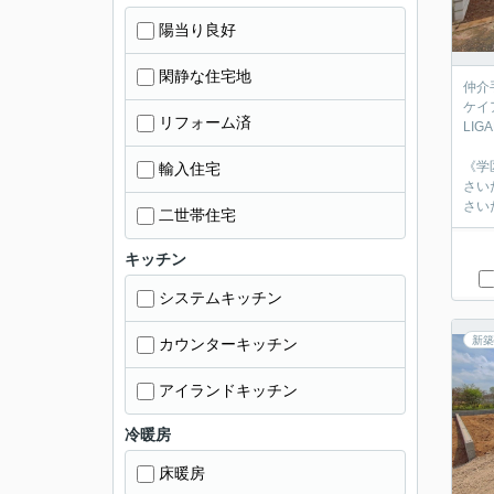
陽当り良好
閑静な住宅地
仲介
ケイ
リフォーム済
LI
《学
輸入住宅
さい
さい
二世帯住宅
キッチン
システムキッチン
新築
カウンターキッチン
アイランドキッチン
冷暖房
床暖房