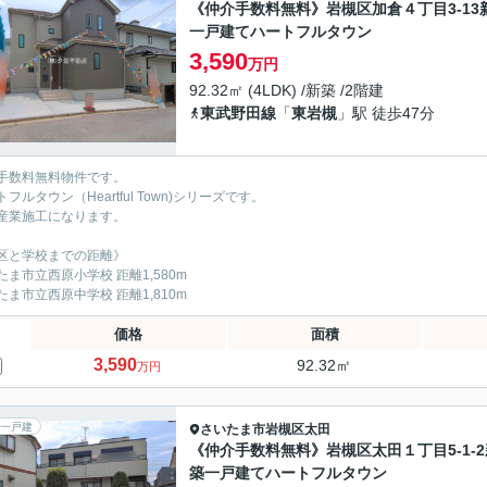
《仲介手数料無料》岩槻区加倉４丁目3-13
一戸建てハートフルタウン
3,590
万円
92.32㎡ (4LDK) /新築 /2階建
東武野田線
「
東岩槻
」駅 徒歩47分
手数料無料物件です。
フルタウン（Heartful Town)シリーズです。
産業施工になります。
区と学校までの距離》
たま市立西原小学校 距離1,580m
たま市立西原中学校 距離1,810m
価格
面積
3,590
92.32㎡
万円
一戸建
さいたま市岩槻区
太田
《仲介手数料無料》岩槻区太田１丁目5-1-2
築一戸建てハートフルタウン