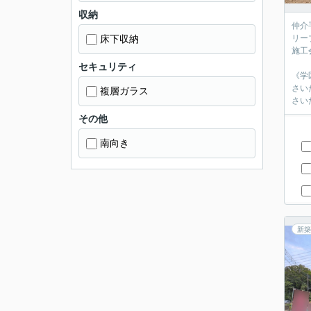
収納
仲介
床下収納
リーブ
施工
セキュリティ
《学
さい
複層ガラス
さい
その他
南向き
新築