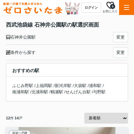
0
ログイン
お気に入り
西武池袋線 石神井公園駅の駅選択画面
石神井公園駅
変更
条件から探す
変更
おすすめの駅
ふじみ野駅
/
上福岡駅
/
新河岸駅
/
大袋駅
/
浦和駅
/
南浦和駅
/
北浦和駅
/
鶴瀬駅
/
せんげん台駅
/
与野駅
12
件
14
戸
新築一戸建