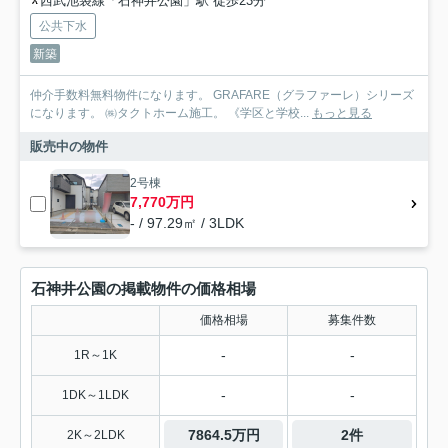
西武池袋線「石神井公園」駅 徒歩23分
公共下水
新築
仲介手数料無料物件になります。 GRAFARE（グラファーレ）シリーズ
になります。 ㈱タクトホーム施工。 《学区と学校...
もっと見る
販売中の物件
2号棟
7,770万円
- / 97.29㎡ / 3LDK
石神井公園の掲載物件の価格相場
価格相場
募集件数
-
-
1R～1K
-
-
1DK～1LDK
7864.5万円
2件
2K～2LDK