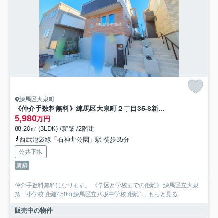
練馬区大泉町
《仲介手数料無料》練馬区大泉町２丁目35-8新築一戸建て
5,980
万円
88.20㎡ (3LDK) /新築 /2階建
西武池袋線「石神井公園」駅 徒歩35分
公共下水
新築
仲介手数料無料になります。 《学区と学校までの距離》 練馬区立大泉
第一小学校 距離450m 練馬区立八坂中学校 距離1...
もっと見る
販売中の物件