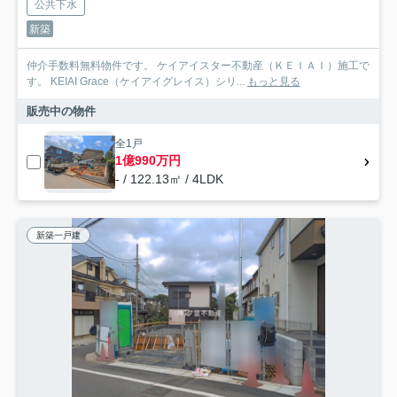
公共下水
新築
仲介手数料無料物件です。 ケイアイスター不動産（ＫＥＩＡＩ）施工で
す。 ‎KEIAI Grace（ケイアイグレイス）シリ...
もっと見る
販売中の物件
全1戸
1億990万円
- / 122.13㎡ / 4LDK
新築一戸建