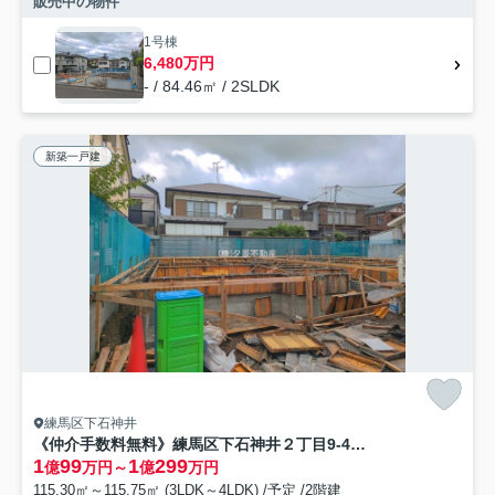
販売中の物件
1号棟
6,480万円
- / 84.46㎡ / 2SLDK
新築一戸建
練馬区下石神井
《仲介手数料無料》練馬区下石神井２丁目9-4新築一戸建てケイアイグレイス
1
99
1
299
億
万円～
億
万円
115.30㎡～115.75㎡ (3LDK～4LDK) /予定 /2階建