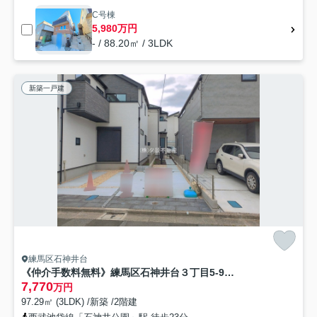
C号棟
5,980万円
- / 88.20㎡ / 3LDK
新築一戸建
練馬区石神井台
《仲介手数料無料》練馬区石神井台３丁目5-9新築一戸建てグラファーレ
7,770
万円
97.29㎡ (3LDK) /新築 /2階建