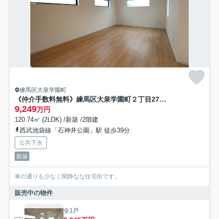
練馬区大泉学園町
《仲介手数料無料》練馬区大泉学園町２丁目27-44新築一戸建てケイアイグレイス
9,249
万円
120.74㎡ (2LDK) /新築 /2階建
西武池袋線「石神井公園」駅 徒歩39分
公共下水
新築
車の通りも少なく閑静なな住宅街です。
販売中の物件
全1戸