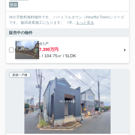
新築
仲介手数料無料物件です。 ハートフルタウン（Heartful Town)シリーズ
です。 飯田産業施工になります。 《学...
もっと見る
販売中の物件
全1戸
7,390万円
- / 104.75㎡ / 5LDK
新築一戸建