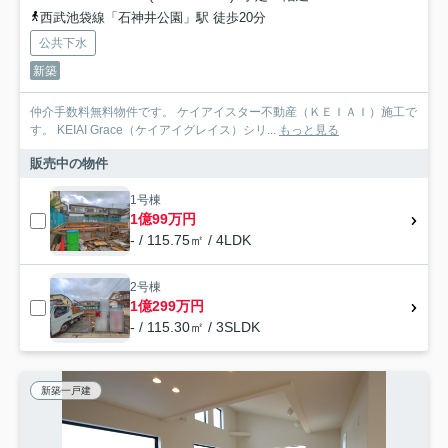
西武池袋線「石神井公園」駅 徒歩20分
公共下水
新築
仲介手数料無料物件です。 ケイアイスター不動産（ＫＥＩＡＩ）施工で
す。 ‎KEIAI Grace（ケイアイグレイス）シリ...
もっと見る
販売中の物件
1号棟
1億99万円
- / 115.75㎡ / 4LDK
2号棟
1億299万円
- / 115.30㎡ / 3SLDK
新築一戸建