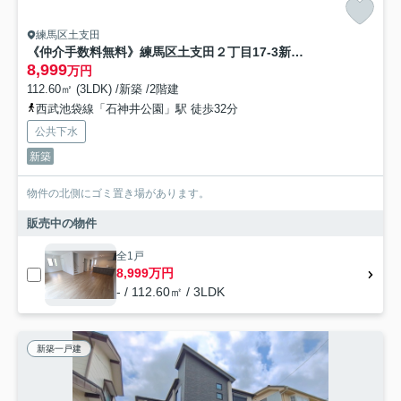
練馬区土支田
《仲介手数料無料》練馬区土支田２丁目17-3新築一戸建てKEIAI GRACE
8,999
万円
112.60㎡ (3LDK) /新築 /2階建
西武池袋線「石神井公園」駅 徒歩32分
公共下水
新築
物件の北側にゴミ置き場があります。
販売中の物件
全1戸
8,999万円
- / 112.60㎡ / 3LDK
新築一戸建