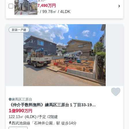
全1戸
7,490万円
- / 99.78㎡ / 4LDK
新築一戸建
練馬区三原台
《仲介手数料無料》練馬区三原台１丁目33-19新築一戸建てケイアイグレイス
1
990
億
万円
122.13㎡ (4LDK) /予定 /2階建
西武池袋線「石神井公園」駅 徒歩14分