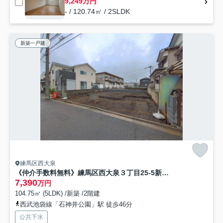
9,249万円
- / 120.74㎡ / 2SLDK
新築一戸建
練馬区西大泉
《仲介手数料無料》練馬区西大泉３丁目25-5新築一戸建てハートフルタウン
7,390
万円
104.75㎡ (5LDK) /新築 /2階建
西武池袋線「石神井公園」駅 徒歩46分
公共下水