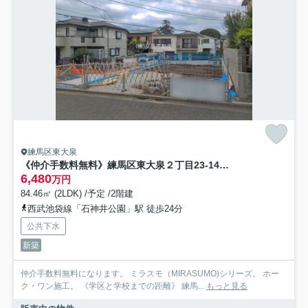
練馬区東大泉
《仲介手数料無料》練馬区東大泉２丁目23-14新築一戸建て‎ミラスモ
6,480
万円
84.46㎡ (2LDK) /予定 /2階建
西武池袋線「石神井公園」駅 徒歩24分
公共下水
新築
仲介手数料無料になります。 ミラスモ（MIRASUMO)シリーズ。 ホー
ク・ワン施工。 《学区と学校までの距離》 練馬...
もっと見る