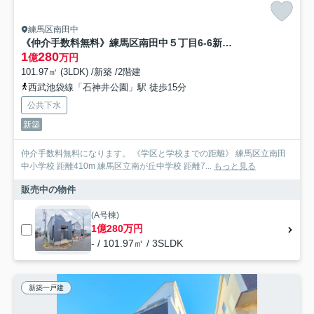
練馬区南田中
《仲介手数料無料》練馬区南田中５丁目6-6新築一戸建て
1
280
億
万円
101.97㎡ (3LDK) /新築 /2階建
西武池袋線「石神井公園」駅 徒歩15分
公共下水
新築
仲介手数料無料になります。 《学区と学校までの距離》 練馬区立南田
中小学校 距離410m 練馬区立南が丘中学校 距離7...
もっと見る
販売中の物件
(A号棟)
1億280万円
- / 101.97㎡ / 3SLDK
新築一戸建