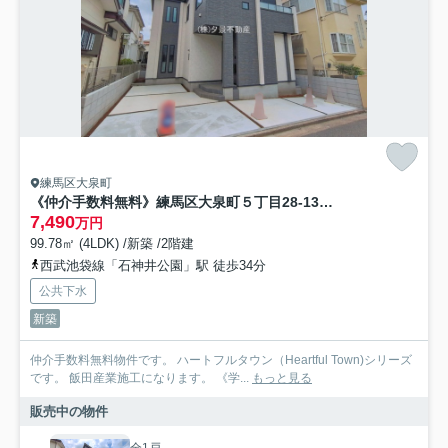
練馬区大泉町
《仲介手数料無料》練馬区大泉町５丁目28-13新築一戸建てハートフルタウン
7,490
万円
99.78㎡ (4LDK) /新築 /2階建
西武池袋線「石神井公園」駅 徒歩34分
公共下水
新築
仲介手数料無料物件です。 ハートフルタウン（Heartful Town)シリーズ
です。 飯田産業施工になります。 《学...
もっと見る
販売中の物件