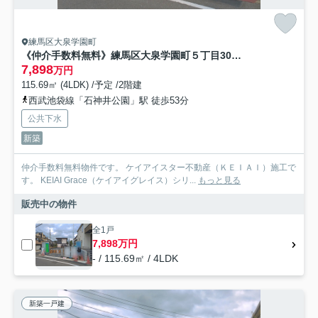
練馬区大泉学園町
《仲介手数料無料》練馬区大泉学園町５丁目30-20新築一戸建てケイアイグレイス
7,898
万円
115.69㎡ (4LDK) /予定 /2階建
西武池袋線「石神井公園」駅 徒歩53分
公共下水
新築
仲介手数料無料物件です。 ケイアイスター不動産（ＫＥＩＡＩ）施工で
す。 ‎KEIAI Grace（ケイアイグレイス）シリ...
もっと見る
販売中の物件
全1戸
7,898万円
- / 115.69㎡ / 4LDK
新築一戸建