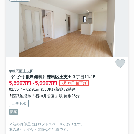
練馬区土支田
《仲介手数料無料》練馬区土支田３丁目11-15新築一戸建てハートフルタウン
5,590
5,990
万円～
万円
7月31日 値下げ
81.35㎡～82.91㎡ (3LDK) /新築 /2階建
西武池袋線「石神井公園」駅 徒歩28分
公共下水
新築
２階のお部屋にはロフトスペースがあります。
車の通りも少なく閑静な住宅街です。