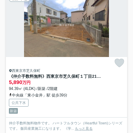
西東京市芝久保町
《仲介手数料無料》西東京市芝久保町１丁目21-16新築一戸建て‎ハートフルタウン
5,890
万円
94.39㎡ (4LDK) /新築 /2階建
中央線「東小金井」駅 徒歩39分
公共下水
新築
仲介手数料無料物件です。 ハートフルタウン（Heartful Town)シリーズ
です。 飯田産業施工になります。 《学...
もっと見る