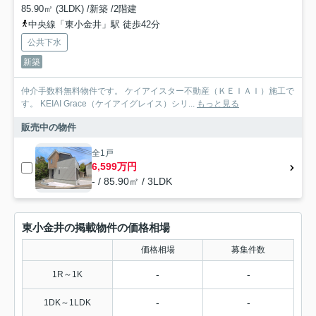
85.90㎡ (3LDK) /新築 /2階建
中央線「東小金井」駅 徒歩42分
公共下水
新築
仲介手数料無料物件です。 ケイアイスター不動産（ＫＥＩＡＩ）施工で
す。 ‎KEIAI Grace（ケイアイグレイス）シリ...
もっと見る
販売中の物件
全1戸
6,599万円
- / 85.90㎡ / 3LDK
東小金井の掲載物件の価格相場
価格相場
募集件数
-
-
1R～1K
-
-
1DK～1LDK