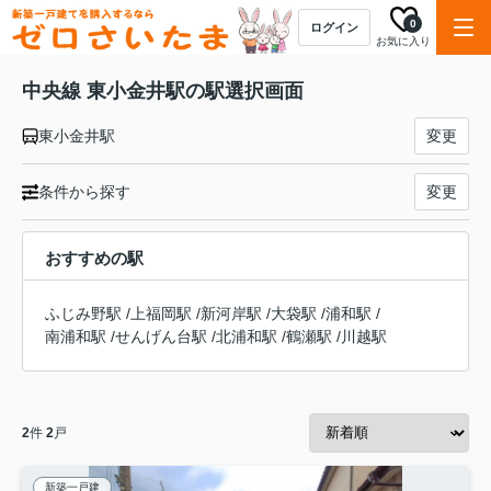
0
ログイン
お気に入り
中央線 東小金井駅の駅選択画面
東小金井駅
変更
条件から探す
変更
おすすめの駅
ふじみ野駅
/
上福岡駅
/
新河岸駅
/
大袋駅
/
浦和駅
/
南浦和駅
/
せんげん台駅
/
北浦和駅
/
鶴瀬駅
/
川越駅
2
件
2
戸
新築一戸建