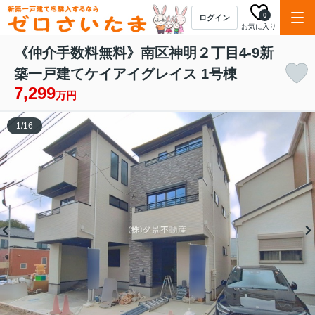
0
ログイン
お気に入り
《仲介手数料無料》南区神明２丁目4-9新
築一戸建てケイアイグレイス 1号棟
7,299
万円
1
/
16