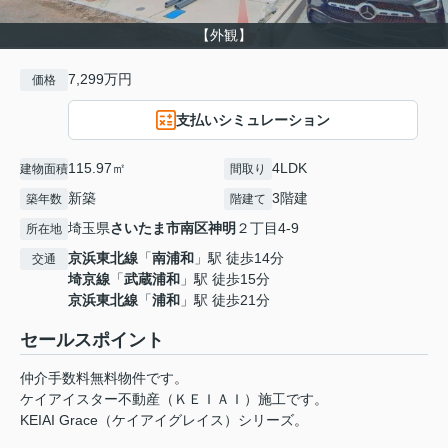
【外観】
7,299万円
価格
支払いシミュレーション
115.97㎡
4LDK
建物面積
間取り
新築
3階建
築年数
階建て
埼玉県
さいたま市南区
神明
２丁目4-9
所在地
京浜東北線
「
南浦和
」駅 徒歩14分
交通
埼京線
「
武蔵浦和
」駅 徒歩15分
京浜東北線
「
浦和
」駅 徒歩21分
セールスポイント
仲介手数料無料物件です。
ケイアイスター不動産（ＫＥＩＡＩ）施工です。
‎KEIAI Grace（ケイアイグレイス）シリーズ。