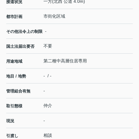
一方(北西 公道 4.0m)
接道状況
市街化区域
都市計画
-
その他法令上の制限
不要
国土法届出要否
第二種中高層住居専用
用途地域
- / -
地目 / 地勢
-
管理組合有無
仲介
取引態様
-
現況
相談
引渡し