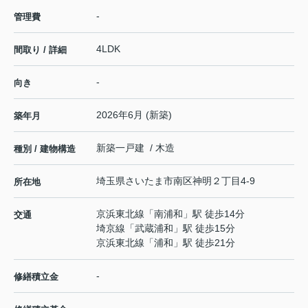
-
管理費
4LDK
間取り / 詳細
-
向き
2026年6月 (新築)
築年月
新築一戸建 / 木造
種別 / 建物構造
埼玉県
さいたま市南区
神明
２丁目4-9
所在地
京浜東北線
「
南浦和
」駅 徒歩14分
交通
埼京線
「
武蔵浦和
」駅 徒歩15分
京浜東北線
「
浦和
」駅 徒歩21分
-
修繕積立金