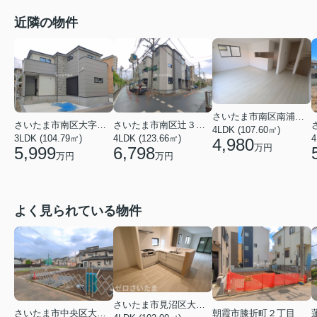
近隣の物件
さいたま市南区南浦和４丁目
さいたま市南区大字太田窪
さいたま市南区辻３丁目
4LDK (107.60㎡)
3LDK (104.79㎡)
4LDK (123.66㎡)
4
4,980
万円
5,999
6,798
万円
万円
よく見られている物件
さいたま市見沼区大字蓮沼
さいたま市中央区大戸３丁目
朝霞市膝折町２丁目