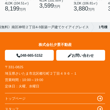
4LDK (102.00㎡)
4LDK (104.51㎡)
3LDK (106.81㎡)
4
3,599
万円
8,199
3,880
万円
万円
料無料》南区神明２丁目4-9新築一戸建てケイアイグレイス
1号棟
株式会社夕景不動産
048-665-5152
お問い合わせ
〒331-0825
埼玉県さいたま市北区櫛引町２丁目４９６－１
営業時間：
10:00～19:00
定休日：
火曜、水曜日
トップページ
スタッフ