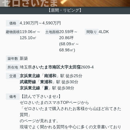
【居間・リビング】
4,190万円～4,590万円
価格
119.06㎡～
20.59坪～
4LDK
建物面積
土地面積
間取り
125.10㎡
20.86坪
(68.09㎡～
68.98㎡)
新築
築年数
埼玉県
さいたま市南区
大字太田窪
2609-4
所在地
京浜東北線
「
南浦和
」駅 徒歩25分
交通
武蔵野線
「
東浦和
」駅 徒歩30分
京浜東北線
「
蕨
」駅 徒歩38分
【読んで下さいませ♪】
備考
ゼロさいたまのスマホTOPページから
「ゼロさいたまで購入されたお客様から山ほど出てきた
質問」
のページが見れます。
現場でよく聞かれる質問を中心に多くの文章書いており