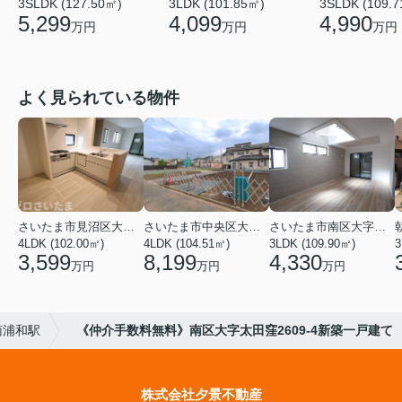
3SLDK (127.50㎡)
3LDK (101.85㎡)
3SLDK (109.
5,299
4,099
4,990
万円
万円
万円
よく見られている物件
さいたま市見沼区大字蓮沼
さいたま市中央区大戸３丁目
さいたま市南区大字太田窪
4LDK (102.00㎡)
4LDK (104.51㎡)
3LDK (109.90㎡)
3
3,599
8,199
4,330
万円
万円
万円
南浦和駅
《仲介手数料無料》南区大字太田窪2609-4新築一戸建て
株式会社夕景不動産