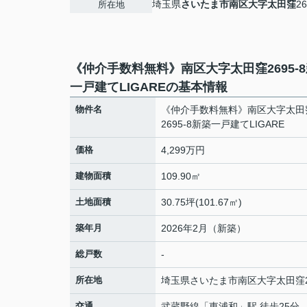
埼玉県
さいたま市南区
大字太田窪
26
所在地
《仲介手数料無料》南区大字太田窪2695-
一戸建てLIGAREの基本情報
物件名
《仲介手数料無料》南区大字太田
2695-8新築一戸建てLIGARE
価格
4,299万円
建物面積
109.90㎡
土地面積
30.75坪(101.67㎡)
築年月
2026年2月（新築）
総戸数
-
所在地
埼玉県
さいたま市南区
大字太田窪
交通
武蔵野線
「
東浦和
」駅 徒歩25分