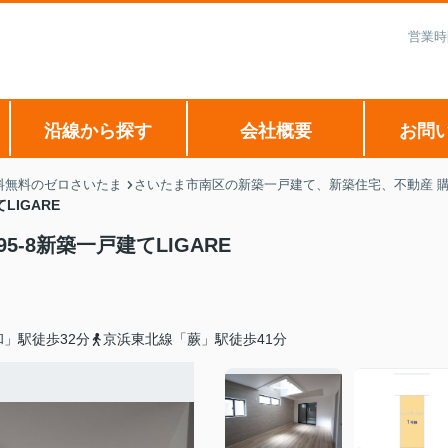
営業時
沿線から探す
会社概要
お問
料無料のゼロさいたま
さいたま市南区の新築一戸建て、新築住宅、不動産 購
LIGARE
-8新築一戸建てLIGARE
」駅徒歩32分
京浜東北線「蕨」駅徒歩41分