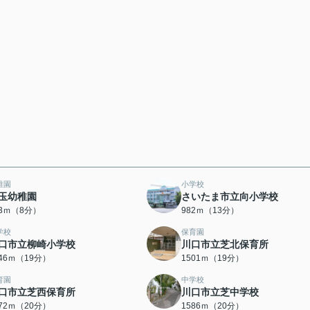
稚園
小学校
玉幼稚園
さいたま市立向小学校
83ｍ（8分）
982ｍ（13分）
学校
保育園
口市立柳崎小学校
川口市立芝北保育所
446ｍ（19分）
1501ｍ（19分）
育園
中学校
口市立芝西保育所
川口市立芝中学校
572ｍ（20分）
1586ｍ（20分）