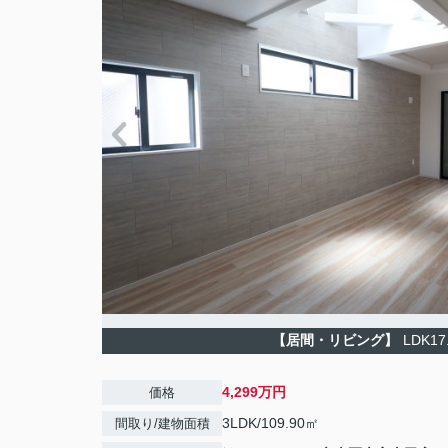
【居間・リビング】
LDK17
4,299万円
価格
3LDK/109.90㎡
間取り/建物面積