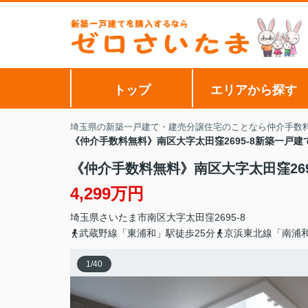
トップ
エリアから探す
埼玉県の新築一戸建て・建売分譲住宅のことなら仲介手数
《仲介手数料無料》南区大字太田窪2695-8新築一戸建て
《仲介手数料無料》南区大字太田窪2695
4,299万円
埼玉県
さいたま市南区
大字太田窪
2695-8
武蔵野線「東浦和」駅徒歩25分
京浜東北線「南浦和
1
/
40