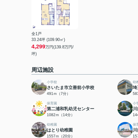
全1戸
33.24坪 (109.90㎡)
4,299
万円(139.8万円/
坪)
周辺施設
小学校
幼
さいたま市立善前小学校
埼
491ｍ（7分）
5
保育園
小
第二浦和乳幼児センター
川
1082ｍ（14分）
1
幼稚園
保
はとり幼稚園
川
1557ｍ（20分）
1