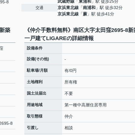
武蔵野線
「
東浦和
」駅 徒歩25分
95-8
京浜東北線
「
南浦和
」駅 徒歩32分
交通
京浜東北線
「
蕨
」駅 徒歩41分
8新築
《仲介手数料無料》南区大字太田窪2695-8新
一戸建てLIGAREの詳細情報
窪
設備条件
設備(その他)
-
駐車場/月額
有/0円
土地権利
所有権
国土法届出
不要
用途地域
第一種中高層住居専用
取引態様
仲介
2695-8
引渡し
相談