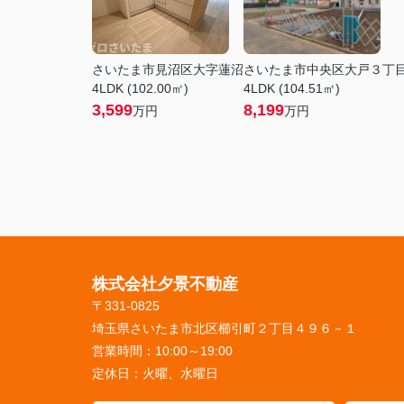
さいたま市見沼区大字蓮沼
さいたま市中央区大戸３丁
4LDK (102.00㎡)
4LDK (104.51㎡)
3,599
8,199
万円
万円
株式会社夕景不動産
〒331-0825
埼玉県さいたま市北区櫛引町２丁目４９６－１
営業時間：
10:00～19:00
定休日：
火曜、水曜日