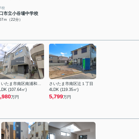
学校
口市立小谷場中学校
707ｍ（22分）
さいたま市南区南浦和４丁目
さいたま市南区辻１丁目
LDK (107.64㎡)
4LDK (119.35㎡)
,980
5,799
万円
万円