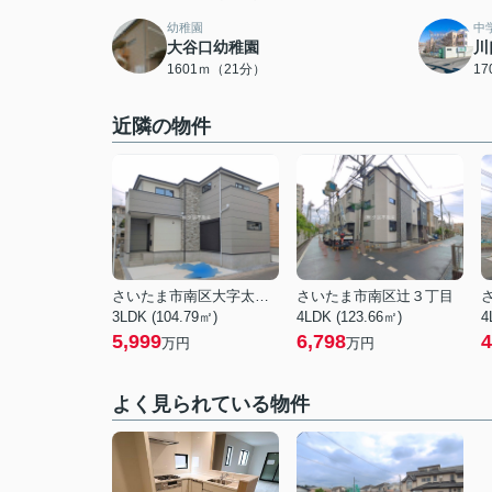
幼稚園
中
大谷口幼稚園
川
1601ｍ（21分）
1
近隣の物件
さいたま市南区大字太田窪
さいたま市南区辻３丁目
3LDK (104.79㎡)
4LDK (123.66㎡)
4
5,999
6,798
4
万円
万円
よく見られている物件