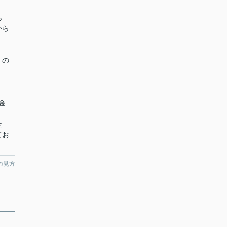
ら
から
くの
金
）
金
てお
の見方