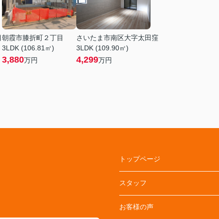
目
朝霞市膝折町２丁目
さいたま市南区大字太田窪
3LDK (106.81㎡)
3LDK (109.90㎡)
3,880
4,299
万円
万円
トップページ
スタッフ
お客様の声